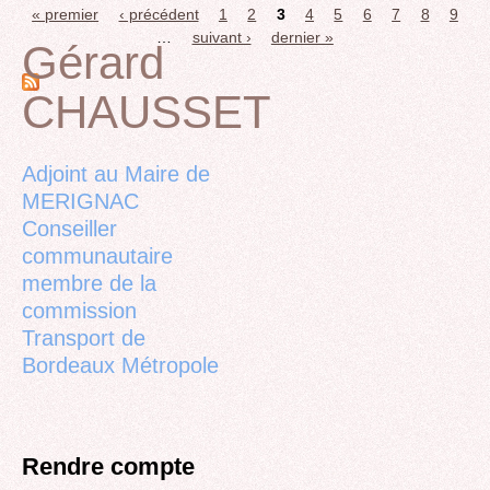
« premier
‹ précédent
1
2
3
4
5
6
7
8
9
Pages
…
suivant ›
dernier »
Gérard
CHAUSSET
Back
to
top
Adjoint au Maire de
MERIGNAC
Conseiller
communautaire
membre de la
commission
Transport de
Bordeaux Métropole
Rendre compte