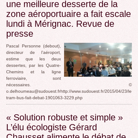
une meilleure desserte de la
zone aéroportuaire a fait escale
lundi à Mérignac. Revue de
presse
Pascal Personne (debout),
directeur de l’aéroport,
estime que les deux
dessertes, par les Quatre-
Chemins et la ligne
ferroviaire, sont
nécessaires. ©
o.delhoumeau@sudouest.frhttp://www.sudouest.fr/2015/04/23/le-
tram-bus-fait-debat-1901063-3229.php
« Solution robuste et simple »
L’élu écologiste Gérard
Chausset alimente le débat de