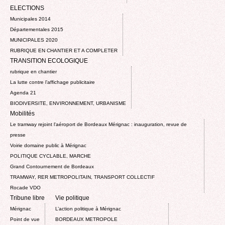
ELECTIONS
Municipales 2014
Départementales 2015
MUNICIPALES 2020
RUBRIQUE EN CHANTIER ET A COMPLETER
TRANSITION ECOLOGIQUE
rubrique en chantier
La lutte contre l’affichage publicitaire
Agenda 21
BIODIVERSITE, ENVIRONNEMENT, URBANISME
Mobilités
Le tramway rejoint l'aéroport de Bordeaux Mérignac : inauguration, revue de
presse
Voirie domaine public à Mérignac
POLITIQUE CYCLABLE, MARCHE
Grand Contournement de Bordeaux
TRAMWAY, RER METROPOLITAIN, TRANSPORT COLLECTIF
Rocade VDO
Tribune libre
Vie politique
Mérignac
L’action politique à Mérignac
Point de vue
BORDEAUX METROPOLE