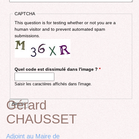
CAPTCHA
This question is for testing whether or not you are a
human visitor and to prevent automated spam
submissions.
Quel code est dissimulé dans l'image ?
*
Saisir les caractères affichés dans l'image.
Gérard
CHAUSSET
Back
to
top
Adjoint au Maire de