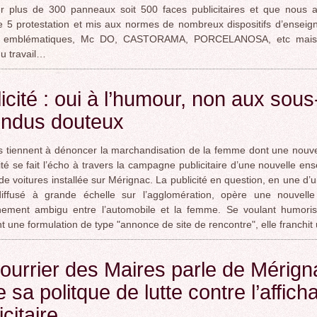
r plus de 300 panneaux soit 500 faces publicitaires et que nous 
 5 protestation et mis aux normes de nombreux dispositifs d’enseig
s emblématiques, Mc DO, CASTORAMA, PORCELANOSA, etc mais 
u travail…
icité : oui à l’humour, non aux sous
endus douteux
s tiennent à dénoncer la marchandisation de la femme dont une nouvel
cité se fait l’écho à travers la campagne publicitaire d’une nouvelle en
 de voitures installée sur Mérignac. La publicité en question, en une d’u
 diffusé à grande échelle sur l’agglomération, opère une nouvelle
hement ambigu entre l’automobile et la femme. Se voulant humoris
t une formulation de type "annonce de site de rencontre", elle franchit
ourrier des Maires parle de Mérign
e sa politque de lutte contre l’affich
icitaire