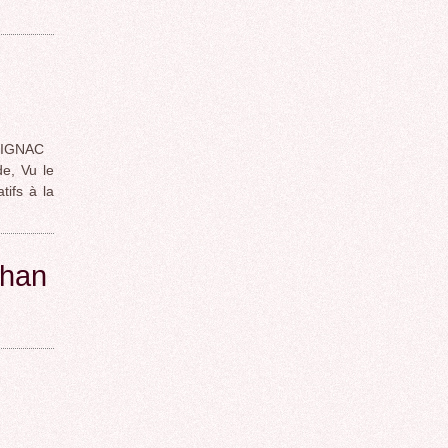
RIGNAC
e, Vu le
tifs à la
than