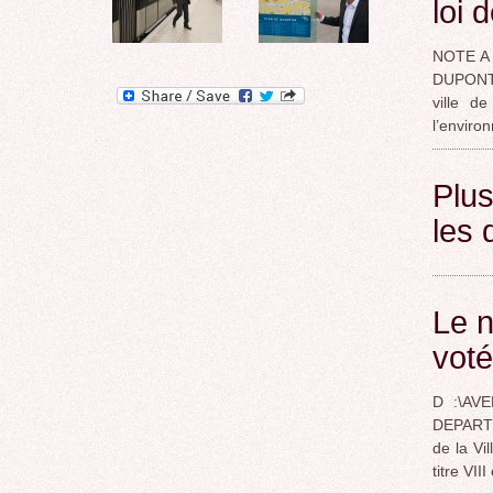
loi 
NOTE A
DUPONT,
ville d
l’enviro
Plus
les 
Le n
voté
D :\AVE
DEPART
de la Vi
titre VII