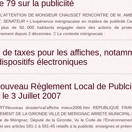
de 79 sur la publiciité
 L’ATTENTION DE MONSIEUR CHAUSSET RENCONTRE DE M. AM
 SENATEUR • L’expérience mérignacaise en matière de publicité Cel
e plus de 60 000 habitants engagée dans des actions de prote
nnement depuis 2 décennies.  Le contexte mérignacais :
 de taxes pour les affiches, notam
dispositifs électroniques
ouveau Règlement Local de Publci
 le 3 Juillet 2007
RT\Nouveau dossier\cal’affiche mieux2006.htm REPUBLIQUE FRA
EMENT DE LA GIRONDE VILLE DE MERIGNAC ARRETE MUNICIPAL L
lle de Mérignac, Député de la Gironde, Vu le Code de l’Environnement
I et ses articles 581-1 à 581-45 relatifs à la publicité, enseignes et prée