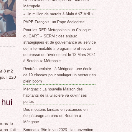
Métropole
« Un million de mercis à Alain ANZIANI »
PAPE François, un Pape écologiste
Pour les RER Metropolitain un Colloque
du GART « SERM : des enjeux
stratégiques et de gouvernance au service
de l’intermodalité » programme et revue
de presse de l'événement le 13 Mars 2024
à Bordeaux Métropole
Rentrée scolaire : à Mérignac, une école
at 8 m2
de 19 classes pour soulager un secteur en
jour 220
plein boom
Mérignac : La nouvelle Maison des
habitants de la Glacière va ouvrir ses
 hui
portes
Des moutons landais en vacances en
écopâturage au parc de Bourran à
Mérignac
nons le
ons fait
Bordeaux fête le vin 2023 : la subvention