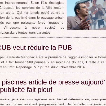
aire intercommunal. Selon l’élu écologiste
ROCADE VDO
hausset, les services de la Ville restent
 en alerte. Qui n'a jamais pesté contre la
ation de la publicité dans le paysage urbain
és par une puissante force, images et
s s'imposent à notre société de
tion dans toutes leurs variantes.
UB veut réduire la PUB
pel la ville de Mérignac a été la première de l'agglo à imposer le form
et à fait tomber 500 panneaux en moins de dix ans, il reste à ce 
x en 8m2. ReportageTV 7 journal du 25 Novembre 2014
piscines article de presse aujourd'
publicité fait plouf
nière générale nous agissons avec tact et détermination, nous pre
ue les choses évoluent progressivement. Je rappelle que nous av