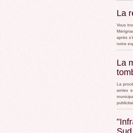
La r
Vous tro
Mérignac
après s’
notre ex
La m
tom
La procé
amies e
municipa
publicita
"Inf
Sud