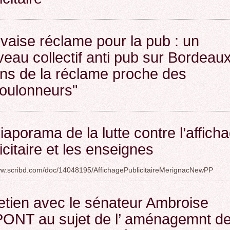
aise réclame pour la pub : un
eau collectif anti pub sur Bordeaux
ns de la réclame proche des
oulonneurs"
iaporama de la lutte contre l’affich
icitaire et les enseignes
ww.scribd.com/doc/14048195/AffichagePublicitaireMerignacNewPP
etien avec le sénateur Ambroise
ONT au sujet de l’ aménagemnt de