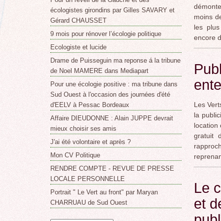
démonte
écologistes girondins par Gilles SAVARY et
moins de
Gérard CHAUSSET
les plu
9 mois pour rénover l’écologie politique
encore d
Ecologiste et lucide
Drame de Puisseguin ma reponse á la tribune
Publ
de Noel MAMERE dans Mediapart
ent
Pour une écologie positive : ma tribune dans
Sud Ouest à l'occasion des journées d'été
Les Vert
d'EELV à Pessac Bordeaux
la publi
Affaire DIEUDONNE : Alain JUPPE devrait
location
mieux choisir ses amis
gratuit
J'ai été volontaire et après ?
rapproc
Mon CV Politique
reprenan
RENDRE COMPTE - REVUE DE PRESSE
LOCALE PERSONNELLE
Le c
Portrait " Le Vert au front" par Maryan
et d
CHARRUAU de Sud Ouest
publ