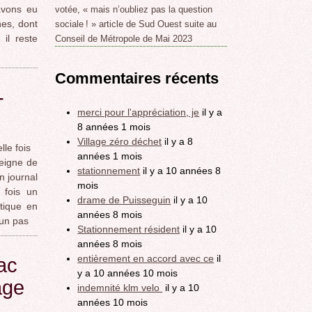
avons eu
votée, « mais n’oubliez pas la question
nes, dont
sociale ! » article de Sud Ouest suite au
il reste
Conseil de Métropole de Mai 2023
Commentaires récents
-
merci pour l'appréciation, je
il y a
8 années 1 mois
Village zéro déchet
il y a 8
le fois
années 1 mois
seigne de
stationnement
il y a 10 années 8
n journal
mois
 fois un
drame de Puisseguin
il y a 10
tique en
années 8 mois
 un pas
Stationnement résident
il y a 10
années 8 mois
entièrement en accord avec ce
il
ac
y a 10 années 10 mois
age
indemnité klm velo
il y a 10
années 10 mois