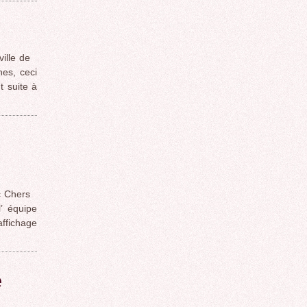
ille de
es, ceci
t suite à
c Chers
’ équipe
affichage
e