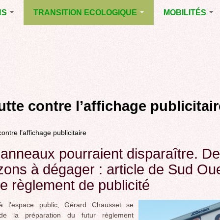
NS
TRANSITION ECOLOGIQUE
MOBILITÉS
ES 2014
RUBRIQUE EN
VOIRIE DOMAIN
CHANTIER
PUBLIC À MÉRI
ENTALES
LA LUTTE CONTRE
LE TRAMWAY R
L’AFFICHAGE
L'AÉROPORT D
ES 2020
PUBLICITAIRE
BORDEAUX
MÉRIGNAC :
 EN
AGENDA 21
INAUGURATION
ET A
utte contre l’affichage publicitair
REVUE DE PRE
R
BIODIVERSITE,
ENVIRONNEMENT,
POLITIQUE CYC
URBANISME
contre l’affichage publicitaire
MARCHE
GRAND
anneaux pourraient disparaître. D
CONTOURNEME
zons à dégager : article de Sud Ou
BORDEAUX
le règlement de publicité
TRAMWAY, RER
METROPOLITAIN
TRANSPORT
 à l’espace public, Gérard Chausset se
COLLECTIF
e de la préparation du futur règlement