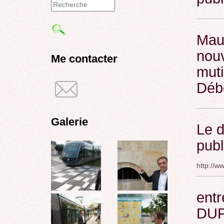
Formulaire
de
Mauv
recherche
nouv
Me contacter
muti
Déb
Galerie
Le d
publ
http://w
entr
DUP