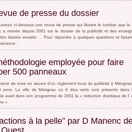
evue de presse du dossier
uverez ci-dessous une revue de presse qui illustre le combat que la v
 a menée depuis 2001 sur le dossier de la publicité et des enseign
être laissée envahir … Pour répondre à quelques questions et faisan
périence :
éthodologie employée pour faire
ber 500 panneaux
dure de mise en œuvre d’un règlement local de publicité à Mérigna
t amis, La ville de Mérignac où 6 élus verts sont présents dans l
le avait dans son programme de 2001 la « réduction drastique de l’ 
ire ».
ractions à la pelle" par D Manenc d
 Ouest