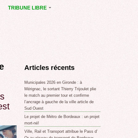
TRIBUNE LIBRE
E
MÉRIGNAC
GNAC
POINT DE VUE
EJOINT
E
,
e
Articles récents
SSE
LABLE,
Municipales 2026 en Gironde : à
Mérignac, le sortant Thierry Trijoulet plie
es
le match au premier tour et confirme
NT DE
l’ancrage à gauche de la ville article de
est
Sud Ouest
Le projet de Métro de Bordeaux : un projet
,
mort-né!
Ville, Rail et Transport attribue le Pass d’
Or au réseau de transport de Bordeaux