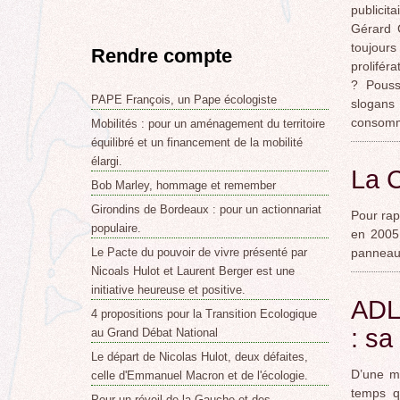
publicit
Gérard C
toujours
Rendre compte
prolifér
? Pouss
PAPE François, un Pape écologiste
slogan
consomma
Mobilités : pour un aménagement du territoire
équilibré et un financement de la mobilité
élargi.
La C
Bob Marley, hommage et remember
Girondins de Bordeaux : pour un actionnariat
Pour rap
populaire.
en 2005 
panneau
Le Pacte du pouvoir de vivre présenté par
Nicoals Hulot et Laurent Berger est une
initiative heureuse et positive.
ADL 
4 propositions pour la Transition Ecologique
: sa 
au Grand Débat National
Le départ de Nicolas Hulot, deux défaites,
D’une ma
celle d'Emmanuel Macron et de l'écologie.
temps q
Pour un réveil de la Gauche et des