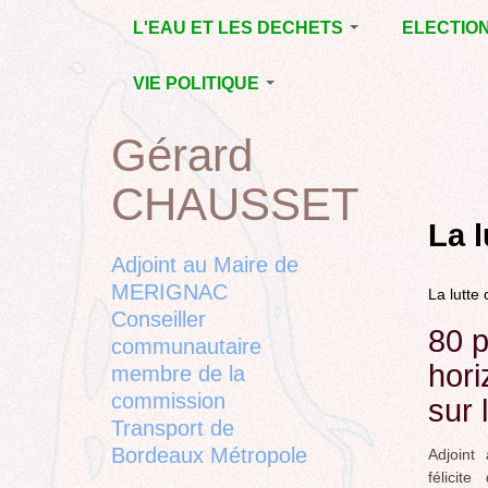
Jump
L'EAU ET LES DECHETS
ELECTIO
to
navigation
ECONOMIE D’EAU,
MUNICIPAL
VIE POLITIQUE
SAGE, SÉCHERESSE
DÉPARTEM
LA GESTION DES
L’ACTION POLITIQUE À
2015
Gérard
Back
DECHETS
MÉRIGNAC
MUNICIPAL
to
CONTRAT DE L'EAU,
BORDEAUX
CHAUSSET
top
RUBRIQUE
Back
POLLUTIONS
METROPOLE
CHANTIER 
to
La l
DIVERSES
EMPLOI, SOLIDARITES
COMPLETE
top
Adjoint au Maire de
ELECTIONS,
MERIGNAC
La lutte 
RUBRIQUES
Conseiller
DIVERSES, PETITES
80 p
PHRASES..
communautaire
hori
membre de la
commission
sur 
Transport de
Bordeaux Métropole
Adjoint
félicit