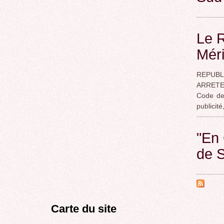
Le R
Mér
REPUBL
ARRETE 
Code de 
publicit
"En 
de 
Carte du site