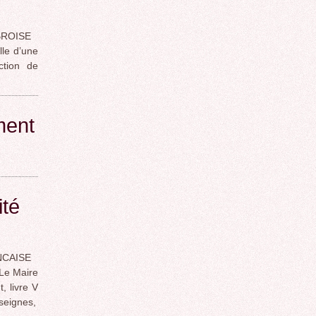
BROISE
le d’une
ction de
ment
ité
NCAISE
e Maire
, livre V
nseignes,