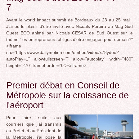
7
Avant le world impact summit de Bordeaux du 23 au 25 mai
J'ai eu le plaisir d'être invité avec Nicoals Pereira au Mag Sud
Ouest ECO animé par Nicoals CESAR de Sud Ouest sur le
thème "les entrepreneurs obligés d'être engagés pour demain?"
<iframe
src="https://www.dailymotion.com/embed/video/x78ydoo?
autoPlay=1" allowfullscreen="" allow="autoplay" width="480"
height="270" frameborder="0"></iframe>
Premier débat en Conseil de
Métropole sur la croissance de
l'aéroport
Pour faire suite aux
courriers que j'ai transmis
au Préfet et au Président de
la Métropole, j'ai posé la