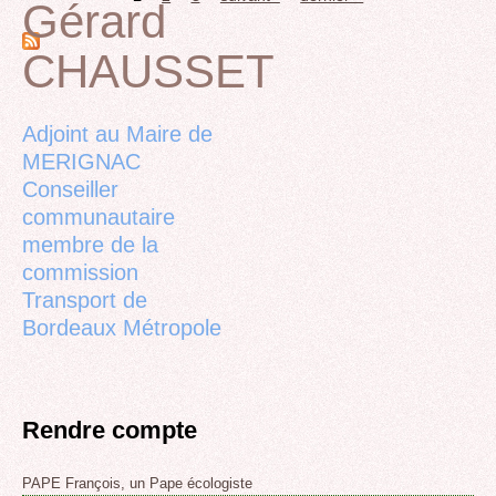
Gérard
Pages
CHAUSSET
Back
to
top
Adjoint au Maire de
MERIGNAC
Conseiller
communautaire
membre de la
commission
Transport de
Bordeaux Métropole
Rendre compte
PAPE François, un Pape écologiste