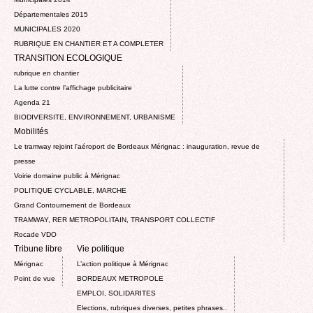
Départementales 2015
MUNICIPALES 2020
RUBRIQUE EN CHANTIER ET A COMPLETER
TRANSITION ECOLOGIQUE
rubrique en chantier
La lutte contre l’affichage publicitaire
Agenda 21
BIODIVERSITE, ENVIRONNEMENT, URBANISME
Mobilités
Le tramway rejoint l'aéroport de Bordeaux Mérignac : inauguration, revue de
presse
Voirie domaine public à Mérignac
POLITIQUE CYCLABLE, MARCHE
Grand Contournement de Bordeaux
TRAMWAY, RER METROPOLITAIN, TRANSPORT COLLECTIF
Rocade VDO
Tribune libre
Vie politique
Mérignac
L’action politique à Mérignac
Point de vue
BORDEAUX METROPOLE
EMPLOI, SOLIDARITES
Elections, rubriques diverses, petites phrases..