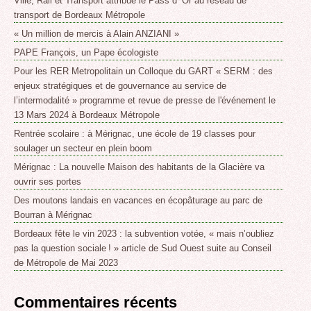
Ville, Rail et Transport attribue le Pass d’ Or au réseau de
transport de Bordeaux Métropole
« Un million de mercis à Alain ANZIANI »
PAPE François, un Pape écologiste
Pour les RER Metropolitain un Colloque du GART « SERM : des
enjeux stratégiques et de gouvernance au service de
l’intermodalité » programme et revue de presse de l'événement le
13 Mars 2024 à Bordeaux Métropole
Rentrée scolaire : à Mérignac, une école de 19 classes pour
soulager un secteur en plein boom
Mérignac : La nouvelle Maison des habitants de la Glacière va
ouvrir ses portes
Des moutons landais en vacances en écopâturage au parc de
Bourran à Mérignac
Bordeaux fête le vin 2023 : la subvention votée, « mais n’oubliez
pas la question sociale ! » article de Sud Ouest suite au Conseil
de Métropole de Mai 2023
Commentaires récents