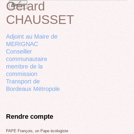
Gérard
CHAUSSET
Back
to
top
Adjoint au Maire de
MERIGNAC
Conseiller
communautaire
membre de la
commission
Transport de
Bordeaux Métropole
Rendre compte
PAPE François, un Pape écologiste