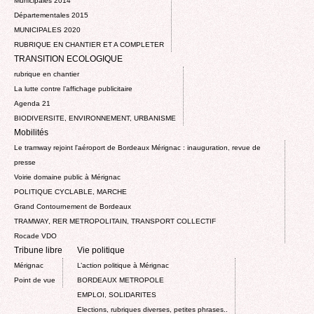
Municipales 2014
Départementales 2015
MUNICIPALES 2020
RUBRIQUE EN CHANTIER ET A COMPLETER
TRANSITION ECOLOGIQUE
rubrique en chantier
La lutte contre l’affichage publicitaire
Agenda 21
BIODIVERSITE, ENVIRONNEMENT, URBANISME
Mobilités
Le tramway rejoint l'aéroport de Bordeaux Mérignac : inauguration, revue de
presse
Voirie domaine public à Mérignac
POLITIQUE CYCLABLE, MARCHE
Grand Contournement de Bordeaux
TRAMWAY, RER METROPOLITAIN, TRANSPORT COLLECTIF
Rocade VDO
Tribune libre
Vie politique
Mérignac
L’action politique à Mérignac
Point de vue
BORDEAUX METROPOLE
EMPLOI, SOLIDARITES
Elections, rubriques diverses, petites phrases..