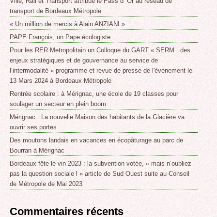
Ville, Rail et Transport attribue le Pass d’ Or au réseau de
transport de Bordeaux Métropole
« Un million de mercis à Alain ANZIANI »
PAPE François, un Pape écologiste
Pour les RER Metropolitain un Colloque du GART « SERM : des
enjeux stratégiques et de gouvernance au service de
l’intermodalité » programme et revue de presse de l'événement le
13 Mars 2024 à Bordeaux Métropole
Rentrée scolaire : à Mérignac, une école de 19 classes pour
soulager un secteur en plein boom
Mérignac : La nouvelle Maison des habitants de la Glacière va
ouvrir ses portes
Des moutons landais en vacances en écopâturage au parc de
Bourran à Mérignac
Bordeaux fête le vin 2023 : la subvention votée, « mais n’oubliez
pas la question sociale ! » article de Sud Ouest suite au Conseil
de Métropole de Mai 2023
Commentaires récents