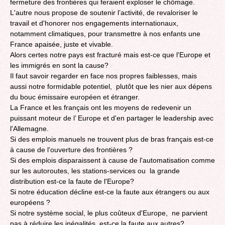
fermeture des frontières qui feraient exploser le chômage.
L'autre nous propose de soutenir l’activité, de revaloriser le
travail et d'honorer nos engagements internationaux,
notamment climatiques, pour transmettre à nos enfants une
France apaisée, juste et vivable.
Alors certes notre pays est fracturé mais est-ce que l'Europe et
les immigrés en sont la cause?
Il faut savoir regarder en face nos propres faiblesses, mais
aussi notre formidable potentiel, plutôt que les nier aux dépens
du bouc émissaire européen et étranger.
La France et les français ont les moyens de redevenir un
puissant moteur de l’ Europe et d'en partager le leadership avec
l'Allemagne.
Si des emplois manuels ne trouvent plus de bras français est-ce
à cause de l'ouverture des frontières ?
Si des emplois disparaissent à cause de l'automatisation comme
sur les autoroutes, les stations-services ou ‎ la grande
distribution est-ce la faute de l'Europe?
Si notre éducation décline est-ce la faute aux étrangers ou aux
européens ?
Si notre système social, le plus coûteux d'Europe, ne parvient
pas à réduire les inégalités, est-ce la faute aux autres?