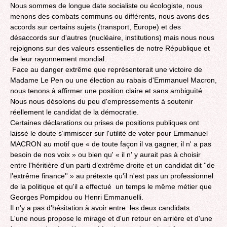
Nous sommes de longue date socialiste ou écologiste, nous
menons des combats communs ou différents, nous avons des
accords sur certains sujets (transport, Europe) et des
désaccords sur d'autres (nucléaire, institutions) mais nous nous
rejoignons sur des valeurs essentielles de notre République et
de leur rayonnement mondial.
Face au danger extrême que représenterait une victoire de
Madame Le Pen ou une élection au rabais d'Emmanuel Macron,
nous tenons à affirmer une position claire et sans ambiguïté.
Nous nous désolons du peu d'empressements à soutenir
réellement le candidat de la démocratie.
Certaines déclarations ou prises de positions publiques ont
laissé le doute s’immiscer sur l'utilité de voter pour Emmanuel
MACRON au motif que « de toute façon il va gagner, il n' a pas
besoin de nos voix » ou bien qu' « il n' y aurait pas à choisir
entre l'héritière d'un parti d’extrême droite et un candidat dit ''de
l’extrême finance'' » au prétexte qu'il n'est pas un professionnel
de la politique et qu'il a effectué un temps le même métier que
Georges Pompidou ou Henri Emmanuelli.
Il n'y a pas d'hésitation à avoir entre les deux candidats.
L'une nous propose le mirage et d'un retour en arrière et d'une