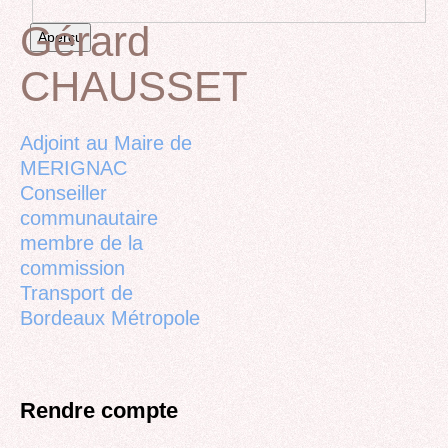
Gérard
CHAUSSET
Back
to
top
Adjoint au Maire de
MERIGNAC
Conseiller
communautaire
membre de la
commission
Transport de
Bordeaux Métropole
Rendre compte