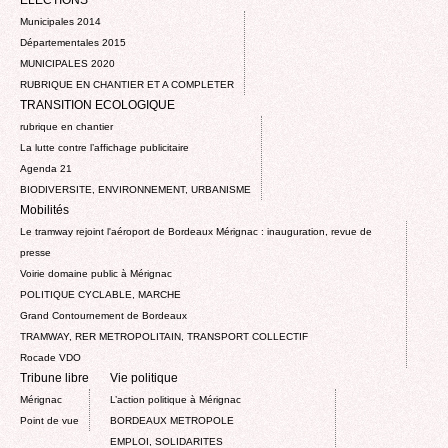
ELECTIONS
Municipales 2014
Départementales 2015
MUNICIPALES 2020
RUBRIQUE EN CHANTIER ET A COMPLETER
TRANSITION ECOLOGIQUE
rubrique en chantier
La lutte contre l’affichage publicitaire
Agenda 21
BIODIVERSITE, ENVIRONNEMENT, URBANISME
Mobilités
Le tramway rejoint l'aéroport de Bordeaux Mérignac : inauguration, revue de
presse
Voirie domaine public à Mérignac
POLITIQUE CYCLABLE, MARCHE
Grand Contournement de Bordeaux
TRAMWAY, RER METROPOLITAIN, TRANSPORT COLLECTIF
Rocade VDO
Tribune libre
Vie politique
Mérignac
L’action politique à Mérignac
Point de vue
BORDEAUX METROPOLE
EMPLOI, SOLIDARITES