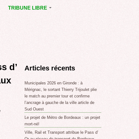
TRIBUNE LIBRE
E
MÉRIGNAC
GNAC
POINT DE VUE
EJOINT
E
,
ss d’
Articles récents
SSE
LABLE,
aux
Municipales 2026 en Gironde : à
Mérignac, le sortant Thierry Trijoulet plie
le match au premier tour et confirme
NT DE
l’ancrage à gauche de la ville article de
Sud Ouest
e
Le projet de Métro de Bordeaux : un projet
,
mort-né!
Ville, Rail et Transport attribue le Pass d’
Or au réseau de transport de Bordeaux