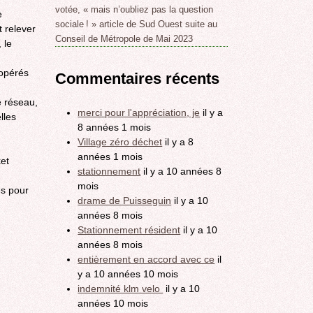
votée, « mais n’oubliez pas la question
e
sociale ! » article de Sud Ouest suite au
 relever
Conseil de Métropole de Mai 2023
 le
 opérés
Commentaires récents
e réseau,
merci pour l'appréciation, je
il y a
lles
8 années 1 mois
Village zéro déchet
il y a 8
années 1 mois
ket
stationnement
il y a 10 années 8
mois
es pour
drame de Puisseguin
il y a 10
années 8 mois
Stationnement résident
il y a 10
années 8 mois
entièrement en accord avec ce
il
y a 10 années 10 mois
indemnité klm velo
il y a 10
années 10 mois