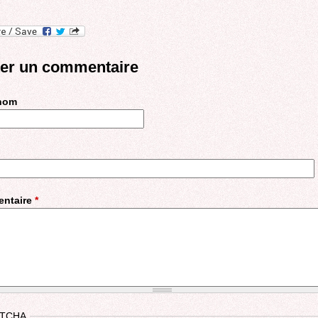
ter un commentaire
 nom
ntaire
*
TCHA