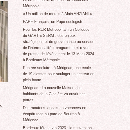
Métropole
« Un million de mercis à Alain ANZIANI »
PAPE François, un Pape écologiste
Pour les RER Metropolitain un Colloque
du GART « SERM : des enjeux
stratégiques et de gouvernance au service
de l’intermodalité » programme et revue
de presse de l'événement le 13 Mars 2024
à Bordeaux Métropole
Rentrée scolaire : à Mérignac, une école
de 19 classes pour soulager un secteur en
plein boom
Mérignac : La nouvelle Maison des
habitants de la Glacière va ouvrir ses
portes
x
Des moutons landais en vacances en
écopâturage au parc de Bourran à
Mérignac
Bordeaux fête le vin 2023 : la subvention