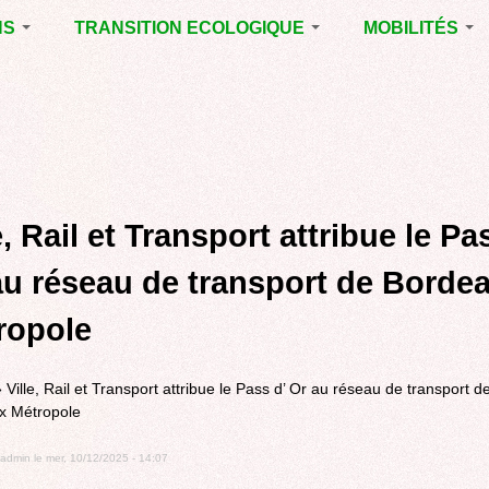
NS
TRANSITION ECOLOGIQUE
MOBILITÉS
ES 2014
RUBRIQUE EN
VOIRIE DOMAIN
CHANTIER
PUBLIC À MÉRI
ENTALES
LA LUTTE CONTRE
LE TRAMWAY R
L’AFFICHAGE
L'AÉROPORT D
ES 2020
PUBLICITAIRE
BORDEAUX
MÉRIGNAC :
 EN
AGENDA 21
INAUGURATION
ET A
e, Rail et Transport attribue le Pa
REVUE DE PRE
R
BIODIVERSITE,
ENVIRONNEMENT,
POLITIQUE CYC
au réseau de transport de Borde
URBANISME
MARCHE
ropole
GRAND
CONTOURNEME
BORDEAUX
»
Ville, Rail et Transport attribue le Pass d’ Or au réseau de transport d
TRAMWAY, RER
x Métropole
METROPOLITAIN
TRANSPORT
admin
le
mer, 10/12/2025 - 14:07
COLLECTIF