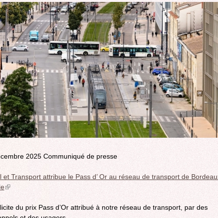
ROCADE VDO
écembre 2025 Communiqué de presse
ail et Transport attribue le Pass d’ Or au réseau de transport de Bordeau
le
(link
is
licite du prix Pass d’Or attribué à notre réseau de transport, par des
external)
onnels et des usagers.