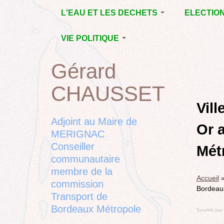
Jump
L'EAU ET LES DECHETS
ELECTIO
to
navigation
ECONOMIE D’EAU,
MUNICIPAL
VIE POLITIQUE
SAGE, SÉCHERESSE
DÉPARTEM
LA GESTION DES
L’ACTION POLITIQUE À
2015
Gérard
Back
DECHETS
MÉRIGNAC
MUNICIPAL
to
CONTRAT DE L'EAU,
BORDEAUX
CHAUSSET
top
RUBRIQUE
Back
POLLUTIONS
METROPOLE
CHANTIER 
to
Vill
DIVERSES
EMPLOI, SOLIDARITES
COMPLETE
top
Adjoint au Maire de
Or 
ELECTIONS,
MERIGNAC
RUBRIQUES
Conseiller
DIVERSES, PETITES
Mét
PHRASES..
communautaire
membre de la
Accueil
commission
Bordeau
Transport de
Bordeaux Métropole
Soumis par