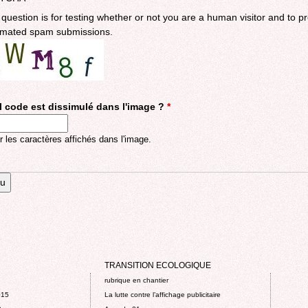
 question is for testing whether or not you are a human visitor and to p
mated spam submissions.
 code est dissimulé dans l'image ?
*
r les caractères affichés dans l'image.
TRANSITION ECOLOGIQUE
rubrique en chantier
015
La lutte contre l’affichage publicitaire