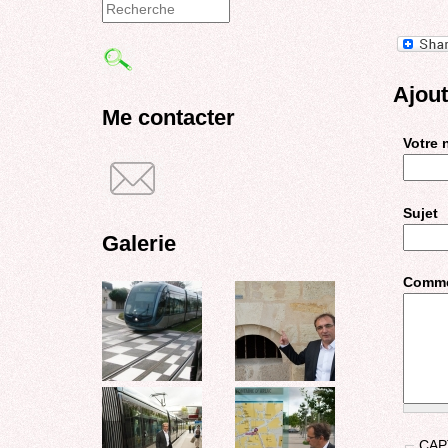
Formulaire
de
Ajou
recherche
Me contacter
Votre
Sujet
Galerie
Comme
CAP