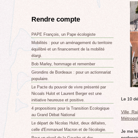
Rendre compte
PAPE François, un Pape écologiste
Mobilités : pour un aménagement du territoire
équilibré et un financement de la mobilité
élargi.
Bob Marley, hommage et remember
Girondins de Bordeaux : pour un actionnariat
populaire.
Le Pacte du pouvoir de vivre présenté par
Nicoals Hulot et Laurent Berger est une
Le 10 d
initiative heureuse et positive.
4 propositions pour la Transition Ecologique
Ville, R
au Grand Débat National
Métropo
Le départ de Nicolas Hulot, deux défaites,
celle d'Emmanuel Macron et de l'écologie.
Je me fé
professi
Pour un réveil de la Gauche et des