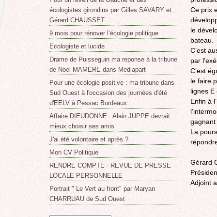
Ce prix 
écologistes girondins par Gilles SAVARY et
développ
Gérard CHAUSSET
le dével
9 mois pour rénover l’écologie politique
bateau.
Ecologiste et lucide
C’est au
Drame de Puisseguin ma reponse á la tribune
par l’exé
de Noel MAMERE dans Mediapart
C’est éga
le faire
Pour une écologie positive : ma tribune dans
lignes E 
Sud Ouest à l'occasion des journées d'été
Enfin à 
d'EELV à Pessac Bordeaux
l’interm
Affaire DIEUDONNE : Alain JUPPE devrait
gagnant 
mieux choisir ses amis
La pours
J'ai été volontaire et après ?
répondre
Mon CV Politique
Gérard
RENDRE COMPTE - REVUE DE PRESSE
Présiden
LOCALE PERSONNELLE
Adjoint 
Portrait " Le Vert au front" par Maryan
CHARRUAU de Sud Ouest