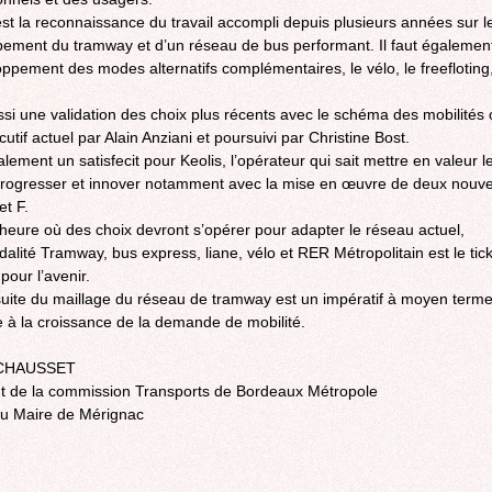
est la reconnaissance du travail accompli depuis plusieurs années sur l
ement du tramway et d’un réseau de bus performant. Il faut également
oppement des modes alternatifs complémentaires, le vélo, le freefloting,
ssi une validation des choix plus récents avec le schéma des mobilités
cutif actuel par Alain Anziani et poursuivi par Christine Bost.
lement un satisfecit pour Keolis, l’opérateur qui sait mettre en valeur l
 progresser et innover notamment avec la mise en œuvre de deux nouve
et F.
l’heure où des choix devront s’opérer pour adapter le réseau actuel,
odalité Tramway, bus express, liane, vélo et RER Métropolitain est le tic
pour l’avenir.
uite du maillage du réseau de tramway est un impératif à moyen term
 à la croissance de la demande de mobilité.
 CHAUSSET
t de la commission Transports de Bordeaux Métropole
au Maire de Mérignac