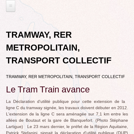
Jump
to
navigation
L'EAU ET LES DECHETS
Back
ECONOMIE D’EAU, SAGE, SÉCHERESSE
ELECTIONS
to
TRAMWAY, RER
top
LA GESTION DES DECHETS
MUNICIPALES 2014
TRANSITION ECOLOGIQUE
METROPOLITAIN,
CONTRAT DE L'EAU, POLLUTIONS DIVERSES
DÉPARTEMENTALES 2015
RUBRIQUE EN CHANTIER
MOBILITÉS
TRANSPORT COLLECTIF
MUNICIPALES 2020
LA LUTTE CONTRE L’AFFICHAGE
VOIRIE DOMAINE PUBLIC À MÉRIGNAC
TRIBUNE LIBRE
RUBRIQUE EN CHANTIER ET A COMPLETER
PUBLICITAIRE
LE TRAMWAY REJOINT L'AÉROPORT DE
TRAMWAY, RER METROPOLITAIN, TRANSPORT COLLECTIF
AGENDA 21
MÉRIGNAC
VIE POLITIQUE
BORDEAUX MÉRIGNAC : INAUGURATION,
Le Tram Train avance
BIODIVERSITE, ENVIRONNEMENT, URBANISME
REVUE DE PRESSE
POINT DE VUE
L’ACTION POLITIQUE À MÉRIGNAC
POLITIQUE CYCLABLE, MARCHE
BORDEAUX METROPOLE
La Déclaration d'utilité publique pour cette extension de la
GRAND CONTOURNEMENT DE BORDEAUX
ligne C du tramway signée, les travaux doivent débuter en 2012.
EMPLOI, SOLIDARITES
L'extension de la ligne C sera aménagée sur 7,1 km entre les
TRAMWAY, RER METROPOLITAIN, TRANSPORT
ELECTIONS, RUBRIQUES DIVERSES, PETITES
allées de Boutaut et la gare de Blanquefort. (Photo Stéphane
COLLECTIF
PHRASES..
Lartigue) Le 23 mars dernier, le préfet de la Région Aquitaine,
ROCADE VDO
Patrick Stefanini, signait la déclaration d'utilité publique (DUP)