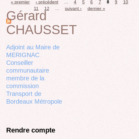
« premier
‹ précédent
…
4
5
6
7
8
9
10
Pages
11
12
…
suivant ›
dernier »
Gérard
CHAUSSET
Back
to
top
Adjoint au Maire de
MERIGNAC
Conseiller
communautaire
membre de la
commission
Transport de
Bordeaux Métropole
Rendre compte