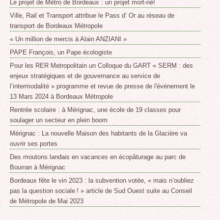
Le projet de Métro de Bordeaux : un projet mort-né!
Ville, Rail et Transport attribue le Pass d’ Or au réseau de
transport de Bordeaux Métropole
« Un million de mercis à Alain ANZIANI »
PAPE François, un Pape écologiste
Pour les RER Metropolitain un Colloque du GART « SERM : des
enjeux stratégiques et de gouvernance au service de
l’intermodalité » programme et revue de presse de l'événement le
13 Mars 2024 à Bordeaux Métropole
Rentrée scolaire : à Mérignac, une école de 19 classes pour
soulager un secteur en plein boom
Mérignac : La nouvelle Maison des habitants de la Glacière va
ouvrir ses portes
Des moutons landais en vacances en écopâturage au parc de
Bourran à Mérignac
Bordeaux fête le vin 2023 : la subvention votée, « mais n’oubliez
pas la question sociale ! » article de Sud Ouest suite au Conseil
de Métropole de Mai 2023