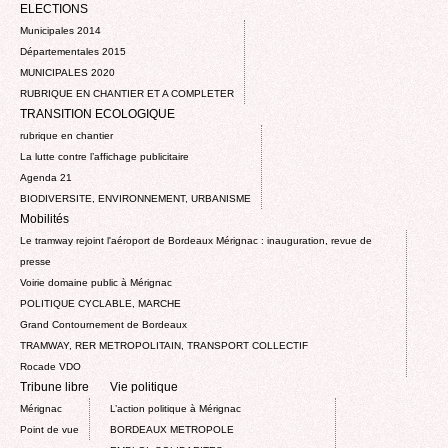
ELECTIONS
Municipales 2014
Départementales 2015
MUNICIPALES 2020
RUBRIQUE EN CHANTIER ET A COMPLETER
TRANSITION ECOLOGIQUE
rubrique en chantier
La lutte contre l’affichage publicitaire
Agenda 21
BIODIVERSITE, ENVIRONNEMENT, URBANISME
Mobilités
Le tramway rejoint l'aéroport de Bordeaux Mérignac : inauguration, revue de
presse
Voirie domaine public à Mérignac
POLITIQUE CYCLABLE, MARCHE
Grand Contournement de Bordeaux
TRAMWAY, RER METROPOLITAIN, TRANSPORT COLLECTIF
Rocade VDO
Tribune libre
Vie politique
Mérignac
L’action politique à Mérignac
Point de vue
BORDEAUX METROPOLE