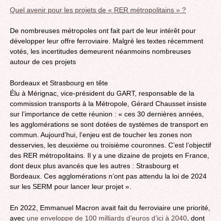
Quel avenir pour les projets de « RER métropolitains » ?
De nombreuses métropoles ont fait part de leur intérêt pour
développer leur offre ferroviaire. Malgré les textes récemment
votés, les incertitudes demeurent néanmoins nombreuses
autour de ces projets
Bordeaux et Strasbourg en tête
Élu à Mérignac, vice-président du GART, responsable de la
commission transports à la Métropole, Gérard Chausset insiste
sur l’importance de cette réunion : « ces 30 dernières années,
les agglomérations se sont dotées de systèmes de transport en
commun. Aujourd’hui, l’enjeu est de toucher les zones non
desservies, les deuxième ou troisième couronnes. C’est l’objectif
des RER métropolitains. Il y a une dizaine de projets en France,
dont deux plus avancés que les autres : Strasbourg et
Bordeaux. Ces agglomérations n’ont pas attendu la loi de 2024
sur les SERM pour lancer leur projet ».
En 2022, Emmanuel Macron avait fait du ferroviaire une priorité,
avec
une enveloppe de 100 milliards d’euros d’ici à 2040
, dont