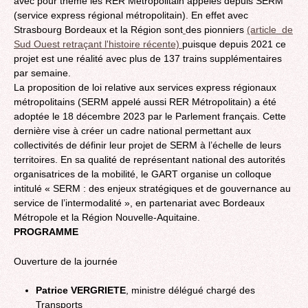
avec pour thème les RER Métropolitain appelés depuis SERM
(service express régional métropolitain). En effet avec
Strasbourg Bordeaux et la Région sont
des pionniers
(article de
Sud Ouest retraçant l'histoire récente)
puisque depuis 2021 ce
projet est une réalité avec plus de 137 trains supplémentaires
par semaine.
La proposition de loi relative aux services express régionaux
métropolitains (SERM appelé aussi RER Métropolitain) a été
adoptée le 18 décembre 2023 par le Parlement français. Cette
dernière vise à créer un cadre national permettant aux
collectivités de définir leur projet de SERM à l’échelle de leurs
territoires. En sa qualité de représentant national des autorités
organisatrices de la mobilité, le GART organise un colloque
intitulé « SERM : des enjeux stratégiques et de gouvernance au
service de l’intermodalité », en partenariat avec Bordeaux
Métropole et la Région Nouvelle-Aquitaine.
PROGRAMME
Ouverture de la journée
Patrice VERGRIETE
, ministre délégué chargé des
Transports