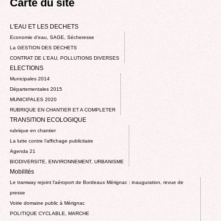
Carte du site
L'EAU ET LES DECHETS
Economie d’eau, SAGE, Sécheresse
La GESTION DES DECHETS
CONTRAT DE L'EAU, POLLUTIONS DIVERSES
ELECTIONS
Municipales 2014
Départementales 2015
MUNICIPALES 2020
RUBRIQUE EN CHANTIER ET A COMPLETER
TRANSITION ECOLOGIQUE
rubrique en chantier
La lutte contre l’affichage publicitaire
Agenda 21
BIODIVERSITE, ENVIRONNEMENT, URBANISME
Mobilités
Le tramway rejoint l'aéroport de Bordeaux Mérignac : inauguration, revue de
presse
Voirie domaine public à Mérignac
POLITIQUE CYCLABLE, MARCHE