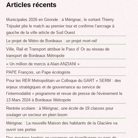
Articles récents
Municipales 2026 en Gironde : à Mérignac, le sortant Thierry
Trijoulet plie le match au premier tour et confirme l’ancrage à
gauche de la ville article de Sud Ouest
Le projet de Métro de Bordeaux : un projet mort-né!
Ville, Rail et Transport attribue le Pass d’ Or au réseau de
transport de Bordeaux Métropole
« Un million de mercis à Alain ANZIANI »
PAPE François, un Pape écologiste
Pour les RER Metropolitain un Colloque du GART « SERM : des
enjeux stratégiques et de gouvernance au service de
l’intermodalité » programme et revue de presse de l'événement le
13 Mars 2024 à Bordeaux Métropole
Rentrée scolaire : à Mérignac, une école de 19 classes pour
soulager un secteur en plein boom
Mérignac : La nouvelle Maison des habitants de la Glacière va
ouvrir ses portes
Des moutons landais en vacances en écopâturage au parc de