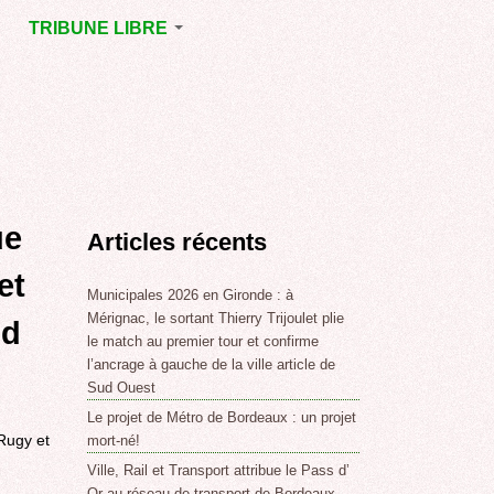
TRIBUNE LIBRE
E
MÉRIGNAC
GNAC
POINT DE VUE
EJOINT
E
,
ue
Articles récents
SSE
LABLE,
et
Municipales 2026 en Gironde : à
Mérignac, le sortant Thierry Trijoulet plie
ud
le match au premier tour et confirme
NT DE
l’ancrage à gauche de la ville article de
Sud Ouest
Le projet de Métro de Bordeaux : un projet
,
Rugy et
mort-né!
Ville, Rail et Transport attribue le Pass d’
Or au réseau de transport de Bordeaux