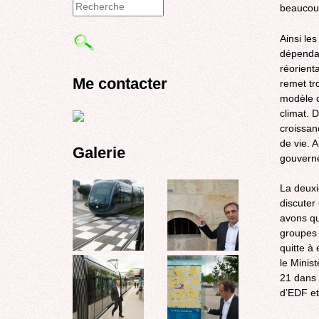
beaucou
Formulaire
Ainsi le
de
dépendan
recherche
réorient
Me contacter
remet tr
modèle d
climat. 
croissan
de vie. A
Galerie
gouverne
La deuxi
discuter
avons qu
groupes 
quitte à 
le Minis
21 dans 
d’EDF e