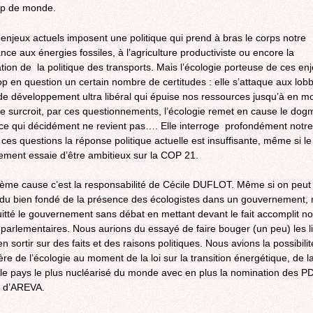
p de monde.
s enjeux actuels imposent une politique qui prend à bras le corps notre
ce aux énergies fossiles, à l’agriculture productiviste ou encore la
ation de la politique des transports. Mais l’écologie porteuse de ces en
op en question un certain nombre de certitudes : elle s’attaque aux lobb
e développement ultra libéral qui épuise nos ressources jusqu’à en mod
De surcroit, par ces questionnements, l’écologie remet en cause le dog
ce qui décidément ne revient pas…. Elle interroge profondément notr
 ces questions la réponse politique actuelle est insuffisante, même si le
ment essaie d’être ambitieux sur la COP 21.
ème cause c’est la responsabilité de Cécile DUFLOT. Même si on peut 
 du bien fondé de la présence des écologistes dans un gouvernement,
itté le gouvernement sans débat en mettant devant le fait accomplit n
parlementaires. Nous aurions du essayé de faire bouger (un peu) les l
en sortir sur des faits et des raisons politiques. Nous avions la possibilit
tère de l’écologie au moment de la loi sur la transition énergétique, de 
le pays le plus nucléarisé du monde avec en plus la nomination des P
t d’AREVA.