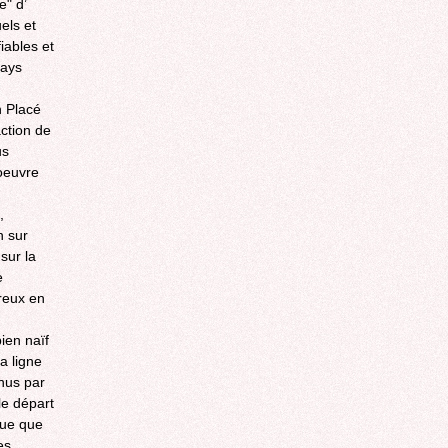
e" d’
els et
iables et
pays
n Placé
ction de
us
oeuvre
,
n sur
sur la
e
reux en
ien naïf
a ligne
nus par
le départ
que que
es