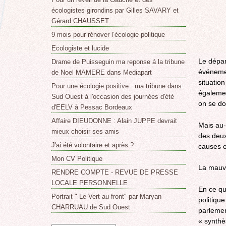
écologistes girondins par Gilles SAVARY et
Gérard CHAUSSET
9 mois pour rénover l’écologie politique
Ecologiste et lucide
Le dépar
Drame de Puisseguin ma reponse á la tribune
événemen
de Noel MAMERE dans Mediapart
situation
Pour une écologie positive : ma tribune dans
égalemen
Sud Ouest à l'occasion des journées d'été
on se doi
d'EELV à Pessac Bordeaux
Affaire DIEUDONNE : Alain JUPPE devrait
Mais au-
mieux choisir ses amis
des deux
J'ai été volontaire et après ?
causes e
Mon CV Politique
La mauva
RENDRE COMPTE - REVUE DE PRESSE
LOCALE PERSONNELLE
En ce qu
Portrait " Le Vert au front" par Maryan
politiqu
CHARRUAU de Sud Ouest
parlemen
« synthè