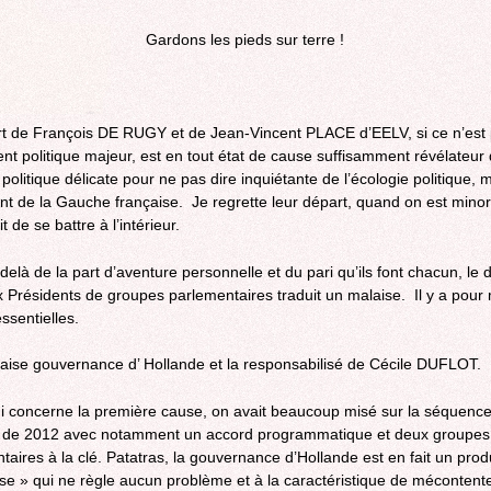
Gardons les pieds sur terre !
t de François DE RUGY et de Jean-Vincent PLACE d’EELV, si ce n’est
t politique majeur, est en tout état de cause suffisamment révélateur 
 politique délicate pour ne pas dire inquiétante de l’écologie politique, 
t de la Gauche française. Je regrette leur départ, quand on est minori
t de se battre à l’intérieur.
delà de la part d’aventure personnelle et du pari qu’ils font chacun, le 
 Présidents de groupes parlementaires traduit un malaise. Il y a pour 
ssentielles.
ise gouvernance d’ Hollande et la responsabilisé de Cécile DUFLOT.
i concerne la première cause, on avait beaucoup misé sur la séquenc
e de 2012 avec notamment un accord programmatique et deux groupes
taires à la clé. Patatras, la gouvernance d’Hollande est en fait un prod
se » qui ne règle aucun problème et à la caractéristique de mécontent