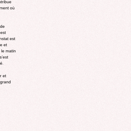
tribue
oment où
 de
 est
nstat est
e et
 le matin
s’est
é.
r et
 grand