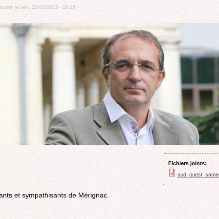
ROCADE VDO
admin
le
ven, 28/08/2015 - 20:16
Fichiers joints:
sud_ouest_samed
tants et sympathisants de Mérignac.