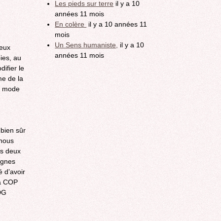
Les pieds sur terre
il y a 10
années 11 mois
En colère
il y a 10 années 11
mois
Un Sens humaniste,
il y a 10
jeux
années 11 mois
ies, au
ifier le
me de la
e mode
bien sûr
 nous
os deux
ignes
é d’avoir
la COP
DG