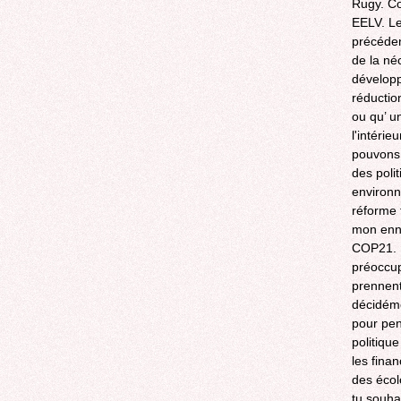
Rugy. Co
EELV. Le
précédent
de la né
développ
réductio
ou qu’ u
l'intérie
pouvons 
des polit
environn
réforme f
mon enne
COP21. L
préoccup
prennent
décidéme
pour pen
politiqu
les fina
des écol
tu souha