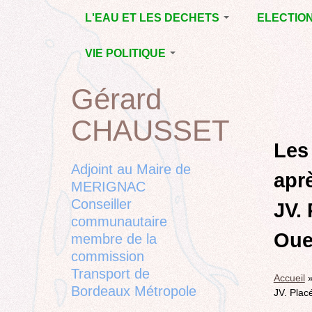
Jump
L'EAU ET LES DECHETS
ELECTIO
to
navigation
ECONOMIE D’EAU,
MUNICIPAL
VIE POLITIQUE
SAGE, SÉCHERESSE
DÉPARTEM
LA GESTION DES
L’ACTION POLITIQUE À
2015
Gérard
Back
DECHETS
MÉRIGNAC
MUNICIPAL
to
CONTRAT DE L'EAU,
BORDEAUX
CHAUSSET
top
RUBRIQUE
Back
POLLUTIONS
METROPOLE
CHANTIER 
to
Les
DIVERSES
EMPLOI, SOLIDARITES
COMPLETE
top
Adjoint au Maire de
apr
ELECTIONS,
MERIGNAC
RUBRIQUES
Conseiller
DIVERSES, PETITES
JV. 
PHRASES..
communautaire
Oues
membre de la
commission
Transport de
Accueil
Bordeaux Métropole
JV. Plac