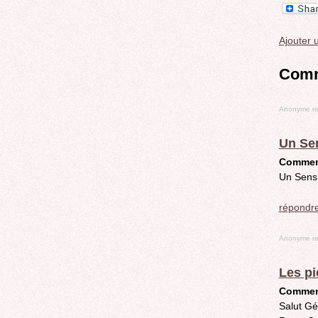
Ajouter
Comm
Anonyme
re
Un Se
Commen
Un Sens 
répondr
Anonyme
re
Les pi
Commen
Salut Gé