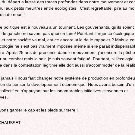
 du départ a laissé des traces profondes dans notre mouvement et con
hui aux petits meurtres entre écologistes ! C’est regrettable, pire au m
oin de nous !
ie politique est à nouveau à un tournant. Les gouvernants, qu’ils soient
u de gauche ne savent pas quoi en faire! Pourtant l’urgence écologique
 et notre société va mal, est-ce encore utile de le rappeler ? Mais le co
écologie ne s’est pas vraiment imposée même si elle parait indispensabl
re. Après 25 ans de présence dans le mouvement, j’ai encore la pêche
r au combat mais le soir, je suis souvent fatigué. Pourtant, si l’écologie 
e dans la contestation légitime elle doit aussi s’accommoder de la réalit
 jamais il nous faut changer notre système de production en profondeu
çon de penser le développement économique. Nous avons besoin d’un
collectif en s’appuyant sur les innombrables initiatives citoyennes et
ives.
ons garder le cap et les pieds sur terre !
 CHAUSSET