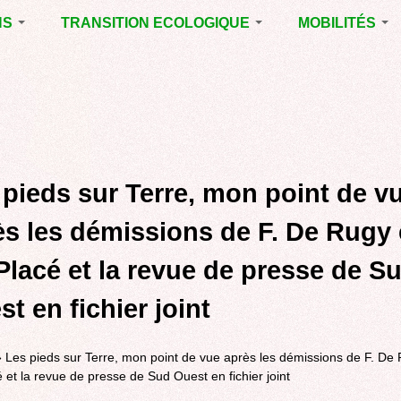
NS
TRANSITION ECOLOGIQUE
MOBILITÉS
ES 2014
RUBRIQUE EN
VOIRIE DOMAIN
CHANTIER
PUBLIC À MÉRI
ENTALES
LA LUTTE CONTRE
LE TRAMWAY R
L’AFFICHAGE
L'AÉROPORT D
ES 2020
PUBLICITAIRE
BORDEAUX
MÉRIGNAC :
 EN
AGENDA 21
INAUGURATION
ET A
 pieds sur Terre, mon point de v
REVUE DE PRE
R
BIODIVERSITE,
ENVIRONNEMENT,
POLITIQUE CYC
ès les démissions de F. De Rugy 
URBANISME
MARCHE
Placé et la revue de presse de S
GRAND
CONTOURNEME
t en fichier joint
BORDEAUX
TRAMWAY, RER
METROPOLITAIN
»
Les pieds sur Terre, mon point de vue après les démissions de F. De 
TRANSPORT
é et la revue de presse de Sud Ouest en fichier joint
COLLECTIF