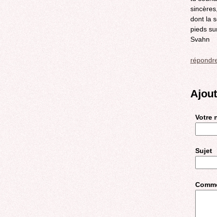
sincères,
dont la 
pieds su
Svahn
répondr
Ajou
Votre
Sujet
Comme