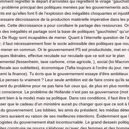
mment regretter le départ d’arrivistes qui regrettent le virage "gauchist
 problème principal des politiques menées par les gouvernements actu
s est qu'elles font fi de l'explosion des inégalités choquantes et injustif
cessaire décroissance de la production matérielle impérative dans les 
és. Cette décroissance a pour corollaire le partage des ressources. Or
n des inégalités et partage sont la base de politiques "gauchistes" qu'u
n De Rugy sont incapables de mener. Quant à l'éternelle question de l'a
ur, il faut nécessairement fixer le socle admissible des politiques que no
mener en commun. Or le gouvernement PS est productiviste, met en 
iques libérales, effectue reculade sur reculade que ce soit sur le plan
emental (fessenheim, taxe carbone, crise agricole, ), social (loi Macron
iscale aux oubliettes), économique (Tafta toujours à l'ordre du jour, rie
mi la finance). Tu écris que le gouvernement essaye d'être ambitieux 
e penses tu vraiment ? Leur seule ambition est de faire croire qu'ils s
ent du problème pour ne pas faire fuir ceux qui, de plus en plus nomb
 conscience. Le problème de Hollande n'est pas sa gouvernance (mot
nt bien à la mode) mais sa politique. Dans ces conditions, il faut être b
ser que le cadeau d'un ministère aurait pu changer quoi que ce soit à l
e du gouvernement. Les lobbies, les amis du président, les médias déte
nciers auraient eu raison de ses meilleures intentions. Évidemment que 
ogistes du gouvernement était incontournable. Le grand dessein politi
ites construire ne pourra s’élaborer qu'avec des femmes et des homm