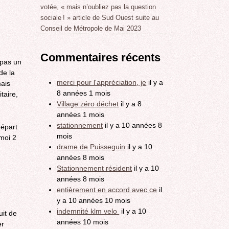
votée, « mais n’oubliez pas la question
sociale ! » article de Sud Ouest suite au
Conseil de Métropole de Mai 2023
Commentaires récents
 pas un
de la
merci pour l'appréciation, je
il y a
mais
8 années 1 mois
taire,
Village zéro déchet
il y a 8
années 1 mois
stationnement
il y a 10 années 8
départ
mois
moi 2
drame de Puisseguin
il y a 10
années 8 mois
Stationnement résident
il y a 10
années 8 mois
entièrement en accord avec ce
il
e
y a 10 années 10 mois
indemnité klm velo
il y a 10
uit de
années 10 mois
er