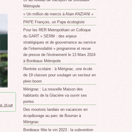
Métropole
« Un million de mercis à Alain ANZIANI »
PAPE François, un Pape écologiste
Pour les RER Metropolitain un Colloque
du GART « SERM : des enjeux
stratégiques et de gouvernance au service
de l’intermodalité » programme et revue
de presse de l'événement le 13 Mars 2024
à Bordeaux Métropole
Rentrée scolaire : à Mérignac, une école
de 19 classes pour soulager un secteur en
plein boom
Mérignac : La nouvelle Maison des
habitants de la Glacière va ouvrir ses
portes
i_29.pdf
Des moutons landais en vacances en
écopâturage au parc de Bourran à
Mérignac
Bordeaux fête le vin 2023 : la subvention