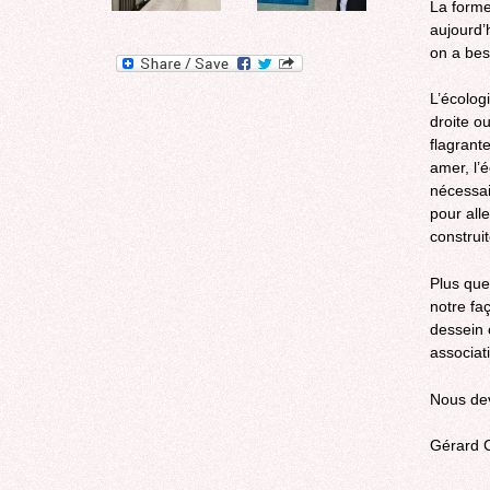
La forme
aujourd’
on a bes
L’écolog
droite o
flagrante
amer, l’
nécessai
pour alle
construit
Plus que
notre fa
dessein 
associat
Nous dev
Gérard