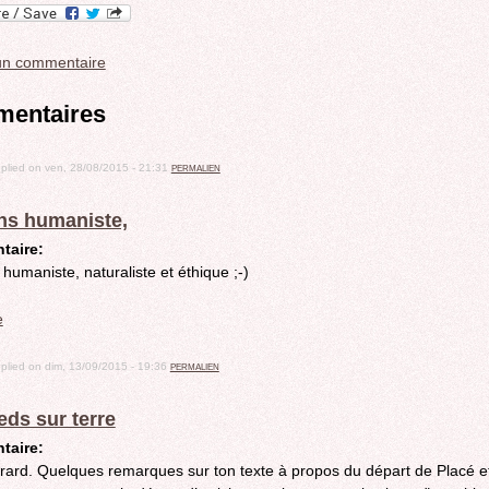
 un commentaire
entaires
plied on
ven, 28/08/2015 - 21:31
PERMALIEN
ns humaniste,
taire:
humaniste, naturaliste et éthique ;-)
e
plied on
dim, 13/09/2015 - 19:36
PERMALIEN
eds sur terre
taire:
rard. Quelques remarques sur ton texte à propos du départ de Placé e