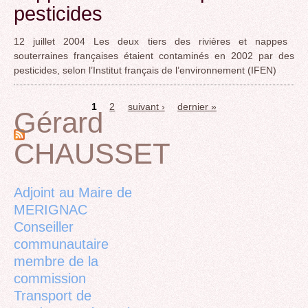
pesticides
12 juillet 2004 Les deux tiers des rivières et nappes
souterraines françaises étaient contaminés en 2002 par des
pesticides, selon l’Institut français de l’environnement (IFEN)
1
2
suivant ›
dernier »
Gérard
Pages
CHAUSSET
Back
to
top
Adjoint au Maire de
MERIGNAC
Conseiller
communautaire
membre de la
commission
Transport de