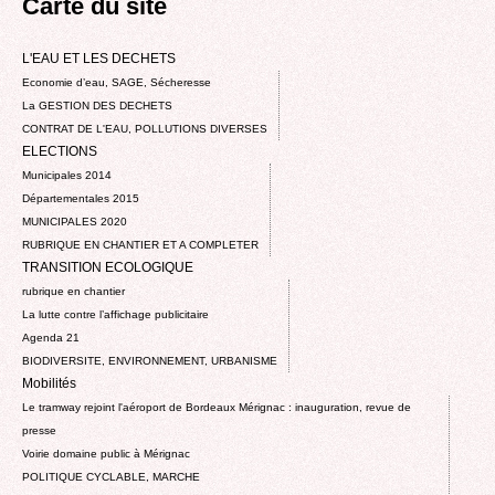
Carte du site
L'EAU ET LES DECHETS
Economie d’eau, SAGE, Sécheresse
La GESTION DES DECHETS
CONTRAT DE L'EAU, POLLUTIONS DIVERSES
ELECTIONS
Municipales 2014
Départementales 2015
MUNICIPALES 2020
RUBRIQUE EN CHANTIER ET A COMPLETER
TRANSITION ECOLOGIQUE
rubrique en chantier
La lutte contre l’affichage publicitaire
Agenda 21
BIODIVERSITE, ENVIRONNEMENT, URBANISME
Mobilités
Le tramway rejoint l'aéroport de Bordeaux Mérignac : inauguration, revue de
presse
Voirie domaine public à Mérignac
POLITIQUE CYCLABLE, MARCHE