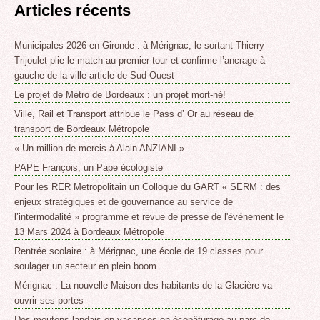
Articles récents
Municipales 2026 en Gironde : à Mérignac, le sortant Thierry
Trijoulet plie le match au premier tour et confirme l’ancrage à
gauche de la ville article de Sud Ouest
Le projet de Métro de Bordeaux : un projet mort-né!
Ville, Rail et Transport attribue le Pass d’ Or au réseau de
transport de Bordeaux Métropole
« Un million de mercis à Alain ANZIANI »
PAPE François, un Pape écologiste
Pour les RER Metropolitain un Colloque du GART « SERM : des
enjeux stratégiques et de gouvernance au service de
l’intermodalité » programme et revue de presse de l'événement le
13 Mars 2024 à Bordeaux Métropole
Rentrée scolaire : à Mérignac, une école de 19 classes pour
soulager un secteur en plein boom
Mérignac : La nouvelle Maison des habitants de la Glacière va
ouvrir ses portes
Des moutons landais en vacances en écopâturage au parc de