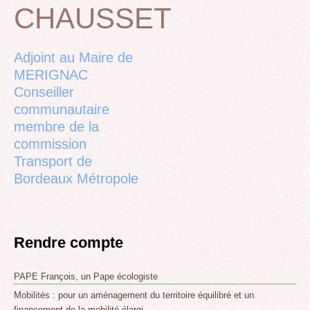
CHAUSSET
Back
to
top
Adjoint au Maire de
MERIGNAC
Conseiller
communautaire
membre de la
commission
Transport de
Bordeaux Métropole
Rendre compte
PAPE François, un Pape écologiste
Mobilités : pour un aménagement du territoire équilibré et un
financement de la mobilité élargi.