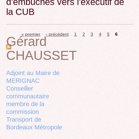
d’embûches vers l’exécutif de
la CUB
« premier
‹ précédent
1
2
3
4
5
6
Gérard
Pages
CHAUSSET
Back
to
top
Adjoint au Maire de
MERIGNAC
Conseiller
communautaire
membre de la
commission
Transport de
Bordeaux Métropole