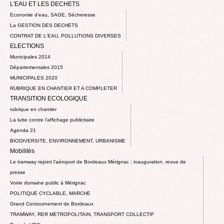
L'EAU ET LES DECHETS
Economie d’eau, SAGE, Sécheresse
La GESTION DES DECHETS
CONTRAT DE L'EAU, POLLUTIONS DIVERSES
ELECTIONS
Municipales 2014
Départementales 2015
MUNICIPALES 2020
RUBRIQUE EN CHANTIER ET A COMPLETER
TRANSITION ECOLOGIQUE
rubrique en chantier
La lutte contre l’affichage publicitaire
Agenda 21
BIODIVERSITE, ENVIRONNEMENT, URBANISME
Mobilités
Le tramway rejoint l'aéroport de Bordeaux Mérignac : inauguration, revue de
presse
Voirie domaine public à Mérignac
POLITIQUE CYCLABLE, MARCHE
Grand Contournement de Bordeaux
TRAMWAY, RER METROPOLITAIN, TRANSPORT COLLECTIF