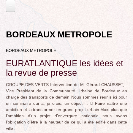
Jump
to
navigation
L'EAU ET LES DECHETS
Back
ECONOMIE D’EAU, SAGE, SÉCHERESSE
ELECTIONS
to
BORDEAUX METROPOLE
top
LA GESTION DES DECHETS
MUNICIPALES 2014
TRANSITION ECOLOGIQUE
CONTRAT DE L'EAU, POLLUTIONS DIVERSES
BORDEAUX METROPOLE
DÉPARTEMENTALES 2015
RUBRIQUE EN CHANTIER
MOBILITÉS
MUNICIPALES 2020
EURATLANTIQUE les idées et
LA LUTTE CONTRE L’AFFICHAGE
VOIRIE DOMAINE PUBLIC À MÉRIGNAC
TRIBUNE LIBRE
RUBRIQUE EN CHANTIER ET A COMPLETER
PUBLICITAIRE
la revue de presse
LE TRAMWAY REJOINT L'AÉROPORT DE
AGENDA 21
MÉRIGNAC
VIE POLITIQUE
BORDEAUX MÉRIGNAC : INAUGURATION,
GROUPE DES VERTS Intervention de M. Gérard CHAUSSET,
BIODIVERSITE, ENVIRONNEMENT, URBANISME
REVUE DE PRESSE
POINT DE VUE
Vice Président de la Communauté Urbaine de Bordeaux en
L’ACTION POLITIQUE À MÉRIGNAC
POLITIQUE CYCLABLE, MARCHE
charge des transports de demain Nous sommes réunis ici pour
BORDEAUX METROPOLE
un séminaire qui a, je crois, un objectif :  Faire naître une
GRAND CONTOURNEMENT DE BORDEAUX
ambition et la transformer en grand projet urbain Mais plus que
EMPLOI, SOLIDARITES
TRAMWAY, RER METROPOLITAIN, TRANSPORT
l’ambition d’un projet d’envergure nationale nous avons
ELECTIONS, RUBRIQUES DIVERSES, PETITES
COLLECTIF
l’obligation d’être à la hauteur de ce qui a été édifié dans cette
PHRASES..
ville :
ROCADE VDO