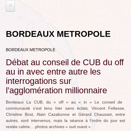
Jump
to
navigation
L'EAU ET LES DECHETS
Back
ECONOMIE D’EAU, SAGE, SÉCHERESSE
ELECTIONS
to
BORDEAUX METROPOLE
top
LA GESTION DES DECHETS
MUNICIPALES 2014
TRANSITION ECOLOGIQUE
CONTRAT DE L'EAU, POLLUTIONS DIVERSES
BORDEAUX METROPOLE
DÉPARTEMENTALES 2015
RUBRIQUE EN CHANTIER
MOBILITÉS
MUNICIPALES 2020
Débat au conseil de CUB du off
LA LUTTE CONTRE L’AFFICHAGE
VOIRIE DOMAINE PUBLIC À MÉRIGNAC
TRIBUNE LIBRE
RUBRIQUE EN CHANTIER ET A COMPLETER
PUBLICITAIRE
au in avec entre autre les
LE TRAMWAY REJOINT L'AÉROPORT DE
AGENDA 21
MÉRIGNAC
VIE POLITIQUE
interrogations sur
BORDEAUX MÉRIGNAC : INAUGURATION,
BIODIVERSITE, ENVIRONNEMENT, URBANISME
REVUE DE PRESSE
POINT DE VUE
l’agglomération millionnaire
L’ACTION POLITIQUE À MÉRIGNAC
POLITIQUE CYCLABLE, MARCHE
BORDEAUX METROPOLE
Bordeaux La CUB, du « off » au « in » Le conseil de
GRAND CONTOURNEMENT DE BORDEAUX
EMPLOI, SOLIDARITES
communauté s’est tenu hier sans éclats. Vincent Feltesse,
TRAMWAY, RER METROPOLITAIN, TRANSPORT
Christine Bost, Alain Cazabonne et Gérard Chausset, entre
ELECTIONS, RUBRIQUES DIVERSES, PETITES
COLLECTIF
autres, sont intervenus, mais la séance à l’ordre du jour est
PHRASES..
restée calme… photos archives « sud ouest »
ROCADE VDO