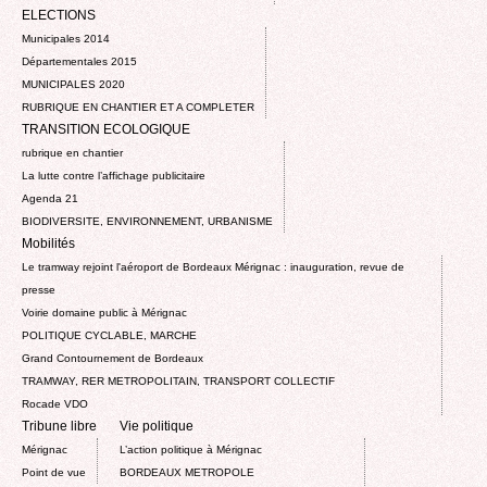
ELECTIONS
Municipales 2014
Départementales 2015
MUNICIPALES 2020
RUBRIQUE EN CHANTIER ET A COMPLETER
TRANSITION ECOLOGIQUE
rubrique en chantier
La lutte contre l’affichage publicitaire
Agenda 21
BIODIVERSITE, ENVIRONNEMENT, URBANISME
Mobilités
Le tramway rejoint l'aéroport de Bordeaux Mérignac : inauguration, revue de
presse
Voirie domaine public à Mérignac
POLITIQUE CYCLABLE, MARCHE
Grand Contournement de Bordeaux
TRAMWAY, RER METROPOLITAIN, TRANSPORT COLLECTIF
Rocade VDO
Tribune libre
Vie politique
Mérignac
L’action politique à Mérignac
Point de vue
BORDEAUX METROPOLE