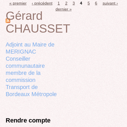
« premier
‹ précédent
1
2
3
4
5
6
suivant ›
Pages
dernier »
Gérard
CHAUSSET
Back
to
top
Adjoint au Maire de
MERIGNAC
Conseiller
communautaire
membre de la
commission
Transport de
Bordeaux Métropole
Rendre compte