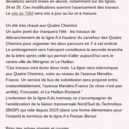
déviations seront mises en œuvre, notamment sur les lignes
34 et 35. Ces modifications suivront l’avancement des travaux.
Le
site de TBM
sera mis à jour au fur et à mesure.
Un été très chaud aux Quatre Chemins
Un autre point dur marquera l’été : les travaux de
débranchement de la ligne A à hauteur du carrefour des Quatre
Chemins pour organiser les deux parcours en Y à cet endroit.
Le prolongement vers l’aéroport constituera la seconde branche
de la lettre après celle qui permet d’aller aujourd’hui vers le
centre-ville de Mérignac et Le Haillan.
"Ces travaux vont durer deux mois. La ligne sera interrompue
aux Quatre Chemins, voire au niveau de l’avenue Mendès-
France. Un service de bus de substitution sera proposé entre,
vraisemblablement, l’avenue Mendès-France (le choix n’est pas
arrêté), Foncastel, et Le Haillan-Rostand."
L’extension de la ligne A du tramway va s’accompagner de
l’amélioration de la liaison transversale Nord/Sud du Technobus
(BNSP) qui relie depuis 2019 (dans une forme élémentaire pour
l’instant) le terminus de la ligne A à Pessac-Bersol.
Bilan des arbres plantés et coupés