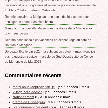
enjeux stratégiques et de gouvernance au service de
l’intermodalité » programme et revue de presse de l'événement le
13 Mars 2024 à Bordeaux Métropole
Rentrée scolaire : à Mérignac, une école de 19 classes pour
soulager un secteur en plein boom
Mérignac : La nouvelle Maison des habitants de la Glacière va
ouvrir ses portes
Des moutons landais en vacances en écopâturage au parc de
Bourran à Mérignac
Bordeaux fête le vin 2023 : la subvention votée, « mais n’oubliez
pas la question sociale ! » article de Sud Ouest suite au Conseil
de Métropole de Mai 2023
Commentaires récents
merci pour l'appréciation, je
il y a 8 années 1 mois
Village zéro déchet
il y a 8 années 1 mois
stationnement
il y a 10 années 8 mois
drame de Puisseguin
il y a 10 années 8 mois
Stationnement résident
il y a 10 années 8 mois