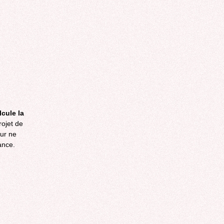
lcule la
ojet de
eur ne
ance.