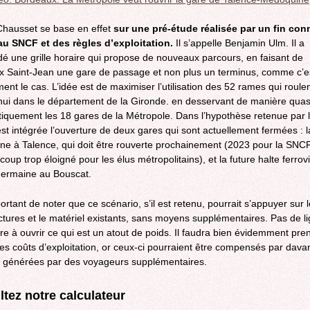
hausset se base en effet
sur une pré-étude réalisée par un fin con
au SNCF et des règles d’exploitation.
Il s’appelle Benjamin Ulm. Il a
é une grille horaire qui propose de nouveaux parcours, en faisant de
 Saint-Jean une gare de passage et non plus un terminus, comme c’e
ment le cas. L’idée est de maximiser l’utilisation des 52 rames qui roule
hui dans le département de la Gironde. en desservant de manière quas
iquement les 18 gares de la Métropole. Dans l’hypothèse retenue par l
 est intégrée l’ouverture de deux gares qui sont actuellement fermées : l
e à Talence, qui doit être rouverte prochainement (2023 pour la SNCF
oup trop éloigné pour les élus métropolitains), et la future halte ferrovi
Germaine au Bouscat.
portant de noter que ce scénario, s’il est retenu, pourrait s’appuyer sur 
uctures et le matériel existants, sans moyens supplémentaires. Pas de l
re à ouvrir ce qui est un atout de poids. Il faudra bien évidemment pre
es coûts d’exploitation, or ceux-ci pourraient être compensés par dav
, générées par des voyageurs supplémentaires.
tez notre calculateur