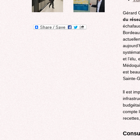
Gérard C
du rése
échafaud
Bordeaux
actuelle
aujourd’
systémat
et l’élu,
Médoquin
est beauc
Sainte-
ll est im
infrastr
budgétai
compte l
recettes
Consul