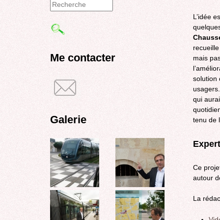
Formulaire
L’idée es
quelque
de
Chausse
recherche
recueill
Me contacter
mais pas
l’amélior
solution
usagers.
qui aura
quotidie
Galerie
tenu de l
Expert
Ce projet
autour d
La rédac
Vid