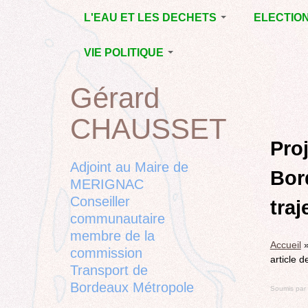
Jump
L'EAU ET LES DECHETS
ELECTIO
to
navigation
ECONOMIE D’EAU,
MUNICIPAL
VIE POLITIQUE
SAGE, SÉCHERESSE
DÉPARTEM
LA GESTION DES
L’ACTION POLITIQUE À
2015
Gérard
Back
DECHETS
MÉRIGNAC
MUNICIPAL
to
CONTRAT DE L'EAU,
BORDEAUX
CHAUSSET
top
RUBRIQUE
Back
POLLUTIONS
METROPOLE
CHANTIER 
to
Pro
DIVERSES
EMPLOI, SOLIDARITES
COMPLETE
top
Adjoint au Maire de
Bor
ELECTIONS,
MERIGNAC
RUBRIQUES
Conseiller
DIVERSES, PETITES
traj
PHRASES..
communautaire
membre de la
Accueil
commission
article 
Transport de
Bordeaux Métropole
Soumis par