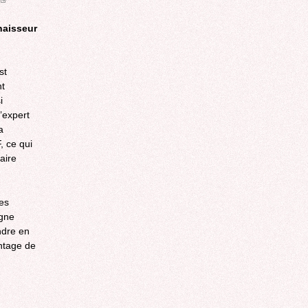
is
external)
naisseur
st
nt
i
’expert
a
, ce qui
aire
les
igne
ndre en
antage de