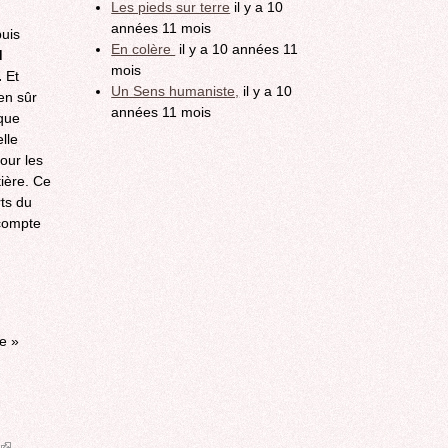
Les pieds sur terre
il y a 10
années 11 mois
puis
En colère
il y a 10 années 11
d
mois
.
Et
Un Sens humaniste,
il y a 10
en sûr
années 11 mois
que
lle
our les
tière. Ce
rts du
 compte
re »
(link