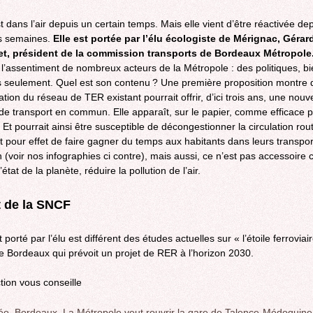
t dans l’air depuis un certain temps. Mais elle vient d’être réactivée de
s semaines.
Elle est portée par l’élu écologiste de Mérignac, Gérar
t, président de la commission transports de Bordeaux Métropole
e l’assentiment de nombreux acteurs de la Métropole : des politiques, bi
 seulement. Quel est son contenu ? Une première proposition montre 
ation du réseau de TER existant pourrait offrir, d’ici trois ans, une nouve
 de transport en commun. Elle apparaît, sur le papier, comme efficace p
 Et pourrait ainsi être susceptible de décongestionner la circulation rou
it pour effet de faire gagner du temps aux habitants dans leurs transpo
n (voir nos infographies ci contre), mais aussi, ce n’est pas accessoire
’état de la planète, réduire la pollution de l’air.
 de la SNCF
 porté par l’élu est différent des études actuelles sur « l’étoile ferroviai
e Bordeaux qui prévoit un projet de RER à l’horizon 2030.
tion vous conseille
éo. Bordeaux. La Métropole veut rouvrir la gare de Talence-Médoquine