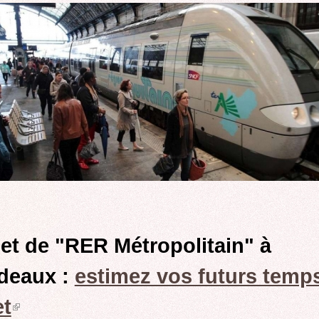
ROCADE VDO
jet de "RER Métropolitain" à
deaux :
estimez vos futurs temp
et
(link