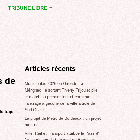
TRIBUNE LIBRE
E
MÉRIGNAC
GNAC
POINT DE VUE
EJOINT
E
,
Articles récents
SSE
LABLE,
s de
Municipales 2026 en Gironde : à
Mérignac, le sortant Thierry Trijoulet plie
le match au premier tour et confirme
NT DE
l’ancrage à gauche de la ville article de
Sud Ouest
e trajet
Le projet de Métro de Bordeaux : un projet
,
mort-né!
Ville, Rail et Transport attribue le Pass d’
Or au réseau de transport de Bordeaux