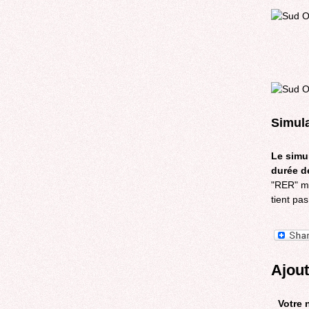
Simula
Le simul
durée de
"RER" mé
tient pa
Ajou
Votre