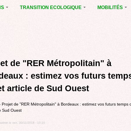
NS
TRANSITION ECOLOGIQUE
MOBILITÉS
ES 2014
RUBRIQUE EN
VOIRIE DOMAIN
CHANTIER
PUBLIC À MÉRI
ENTALES
LA LUTTE CONTRE
LE TRAMWAY R
L’AFFICHAGE
L'AÉROPORT D
ES 2020
PUBLICITAIRE
BORDEAUX
MÉRIGNAC :
 EN
AGENDA 21
INAUGURATION
ET A
jet de "RER Métropolitain" à
REVUE DE PRE
R
BIODIVERSITE,
ENVIRONNEMENT,
POLITIQUE CYC
deaux : estimez vos futurs temp
URBANISME
MARCHE
et article de Sud Ouest
GRAND
CONTOURNEME
BORDEAUX
»
Projet de "RER Métropolitain" à Bordeaux : estimez vos futurs temps d
TRAMWAY, RER
de Sud Ouest
METROPOLITAIN
TRANSPORT
admin
le
ven, 30/11/2018 - 10:10
COLLECTIF