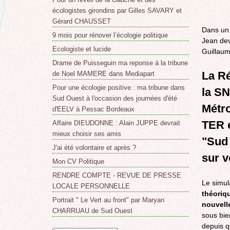
écologistes girondins par Gilles SAVARY et
Gérard CHAUSSET
Dans un 
9 mois pour rénover l’écologie politique
Jean dev
Ecologiste et lucide
Guillau
Drame de Puisseguin ma reponse á la tribune
La Ré
de Noel MAMERE dans Mediapart
Pour une écologie positive : ma tribune dans
la S
Sud Ouest à l'occasion des journées d'été
Métro
d'EELV à Pessac Bordeaux
TER e
Affaire DIEUDONNE : Alain JUPPE devrait
mieux choisir ses amis
"Sud
J'ai été volontaire et après ?
sur 
Mon CV Politique
RENDRE COMPTE - REVUE DE PRESSE
Le simul
LOCALE PERSONNELLE
théoriqu
Portrait " Le Vert au front" par Maryan
nouvell
CHARRUAU de Sud Ouest
sous bie
depuis q