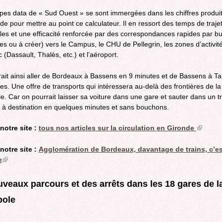
pes data de « Sud Ouest » se sont immergées dans les chiffres produi
ude pour mettre au point ce calculateur. Il en ressort des temps de traje
les et une efficacité renforcée par des correspondances rapides par b
tes ou à créer) vers le Campus, le CHU de Pellegrin, les zones d’activit
(Dassault, Thalès, etc.) et l’aéroport.
ait ainsi aller de Bordeaux à Bassens en 9 minutes et de Bassens à T
es. Une offre de transports qui intéressera au-delà des frontières de la
e. Car on pourrait laisser sa voiture dans une gare et sauter dans un tr
 à destination en quelques minutes et sans bouchons.
notre site :
tous nos articles sur la circulation en Gironde
(link
is
externa
notre site :
Agglomération de Bordeaux, davantage de trains, c’es
e
(link
is
external)
veaux parcours et des arrêts dans les 18 gares de l
pole