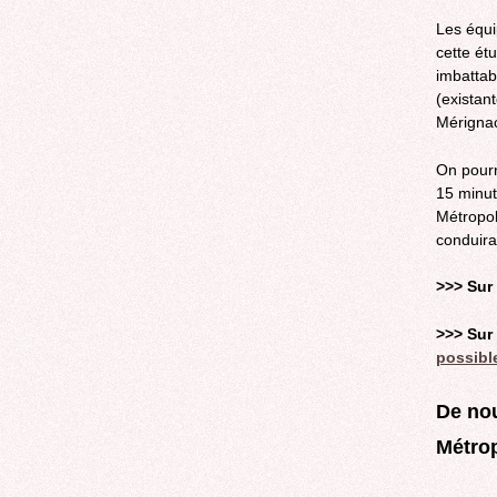
Les équi
cette ét
imbattab
(existan
Mérignac 
On pourr
15 minut
Métropol
conduira
>>> Sur 
>>> Sur 
possibl
De nou
Métro