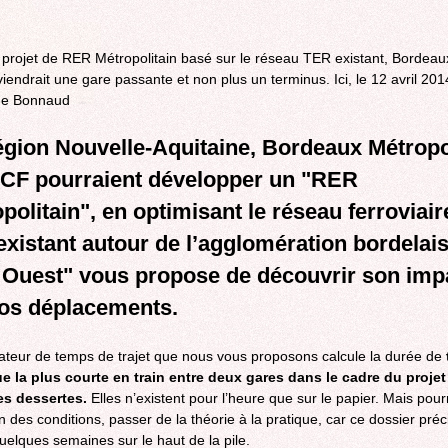
is
projet de RER Métropolitain basé sur le réseau TER existant, Bordeaux
external)
iendrait une gare passante et non plus un terminus. Ici, le 12 avril 201
me Bonnaud
gion Nouvelle-Aquitaine, Bordeaux Métropo
NCF pourraient développer un "RER
politain", en optimisant le réseau ferroviair
xistant autour de l’agglomération bordelais
 Ouest" vous propose de découvrir son imp
vos déplacements.
ateur de temps de trajet que nous vous proposons calcule la durée de
e la plus courte en train entre deux gares dans le cadre du projet
es dessertes.
Elles n’existent pour l’heure que sur le papier. Mais pour
n des conditions, passer de la théorie à la pratique, car ce dossier préc
uelques semaines sur le haut de la pile.