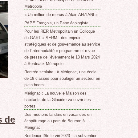
Métropole
« Un million de mercis à Alain ANZIANI »
PAPE François, un Pape écologiste
Pour les RER Metropolitain un Colloque
du GART « SERM : des enjeux
stratégiques et de gouvernance au service
de l’intermodalité » programme et revue
de presse de l'événement le 13 Mars 2024
à Bordeaux Métropole
Rentrée scolaire : à Mérignac, une école
de 19 classes pour soulager un secteur en
plein boom
Mérignac : La nouvelle Maison des
habitants de la Glacière va ouvrir ses
portes
Des moutons landais en vacances en
s de
écopâturage au parc de Bourran à
Mérignac
Bordeaux fête le vin 2023 : la subvention