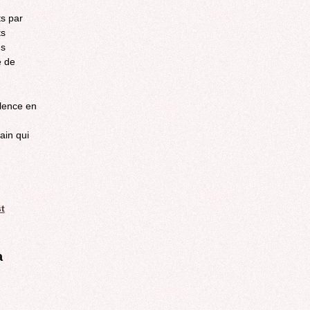
ts par
ts
us
é de
alence en
ain qui
l)
t
a