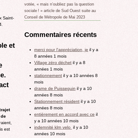
votée, « mais n’oubliez pas la question
sociale ! » article de Sud Ouest suite au
Conseil de Métropole de Mai 2023
 Saint-
4.
Commentaires récents
le et
merci pour l'appréciation, je
il y a
8 années 1 mois
Village zéro déchet
il y a 8
e
années 1 mois
e.
stationnement
il y a 10 années 8
mois
act
drame de Puisseguin
il y a 10
années 8 mois
Stationnement résident
il y a 10
années 8 mois
trajet
entièrement en accord avec ce
il
 de
y a 10 années 10 mois
raient,
indemnité klm velo
il y a 10
is est
années 10 mois