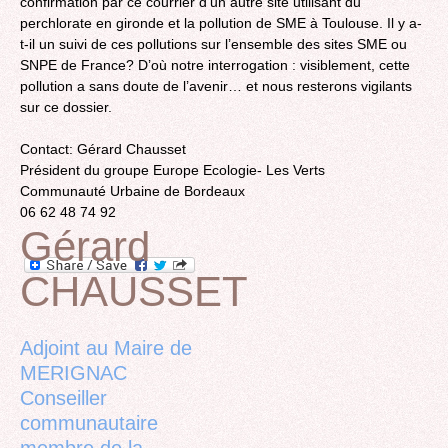
confirmation par ce courrier d’un autre site utilisant du
perchlorate en gironde et la pollution de SME à Toulouse. Il y a-
t-il un suivi de ces pollutions sur l’ensemble des sites SME ou
SNPE de France? D’où notre interrogation : visiblement, cette
pollution a sans doute de l’avenir… et nous resterons vigilants
sur ce dossier.
Contact: Gérard Chausset
Président du groupe Europe Ecologie- Les Verts
Communauté Urbaine de Bordeaux
06 62 48 74 92
Gérard
CHAUSSET
Back
to
top
Adjoint au Maire de
MERIGNAC
Conseiller
communautaire
membre de la