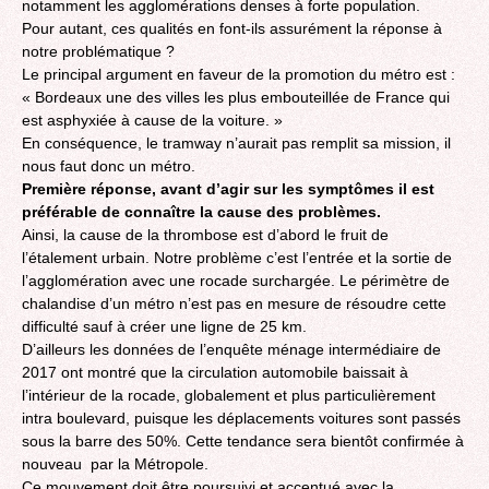
notamment les agglomérations denses à forte population.
Pour autant, ces qualités en font-ils assurément la réponse à
notre problématique ?
Le principal argument en faveur de la promotion du métro est :
« Bordeaux une des villes les plus embouteillée de France qui
est asphyxiée à cause de la voiture. »
En conséquence, le tramway n’aurait pas remplit sa mission, il
nous faut donc un métro.
Première réponse, avant d’agir sur les symptômes il est
préférable de connaître la cause des problèmes.
Ainsi, la cause de la thrombose est d’abord le fruit de
l’étalement urbain. Notre problème c’est l’entrée et la sortie de
l’agglomération avec une rocade surchargée. Le périmètre de
chalandise d’un métro n’est pas en mesure de résoudre cette
difficulté sauf à créer une ligne de 25 km.
D’ailleurs les données de l’enquête ménage intermédiaire de
2017 ont montré que la circulation automobile baissait à
l’intérieur de la rocade, globalement et plus particulièrement
intra boulevard, puisque les déplacements voitures sont passés
sous la barre des 50%. Cette tendance sera bientôt confirmée à
nouveau par la Métropole.
Ce mouvement doit être poursuivi et accentué avec la