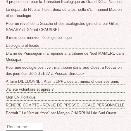
4 propositions pour la Transition Ecologique au Grand Débat National
Le départ de Nicolas Hulot, deux défaites, celle d'Emmanuel Macron
et de l'écologie.
Pour un réveil de la Gauche et des écologistes girondins par Gilles
SAVARY et Gérard CHAUSSET
9 mois pour rénover l’écologie politique
Ecologiste et lucide
Drame de Puisseguin ma reponse á la tribune de Noel MAMERE dans
Mediapart
Pour une écologie positive : ma tribune dans Sud Ouest à l'occasion
des journées d'été d'EELV à Pessac Bordeaux
Affaire DIEUDONNE : Alain JUPPE devrait mieux choisir ses amis
J'ai été volontaire et après ?
Mon CV Politique
RENDRE COMPTE - REVUE DE PRESSE LOCALE PERSONNELLE
Portrait " Le Vert au front" par Maryan CHARRUAU de Sud Ouest