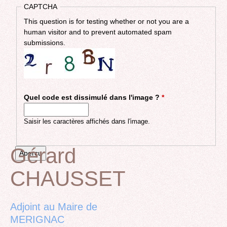
CAPTCHA
This question is for testing whether or not you are a
human visitor and to prevent automated spam
submissions.
Quel code est dissimulé dans l'image ?
*
Saisir les caractères affichés dans l'image.
Gérard
CHAUSSET
Back
to
top
Adjoint au Maire de
MERIGNAC