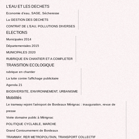
L'EAU ET LES DECHETS
Economie d’eau, SAGE, Sécheresse
La GESTION DES DECHETS
CONTRAT DE L'EAU, POLLUTIONS DIVERSES
ELECTIONS
Municipales 2014
Départementales 2015
MUNICIPALES 2020
RUBRIQUE EN CHANTIER ET A COMPLETER
TRANSITION ECOLOGIQUE
rubrique en chantier
La lutte contre l’affichage publicitaire
Agenda 21
BIODIVERSITE, ENVIRONNEMENT, URBANISME
Mobilités
Le tramway rejoint l'aéroport de Bordeaux Mérignac : inauguration, revue de
presse
Voirie domaine public à Mérignac
POLITIQUE CYCLABLE, MARCHE
Grand Contournement de Bordeaux
TRAMWAY, RER METROPOLITAIN, TRANSPORT COLLECTIF