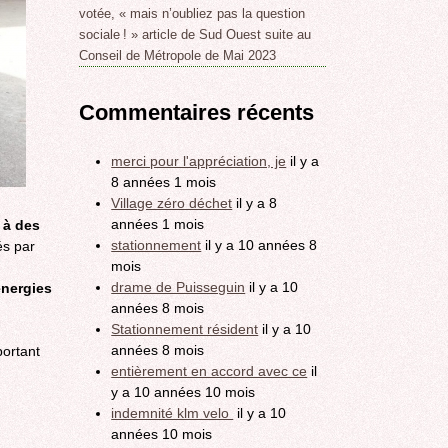
votée, « mais n’oubliez pas la question
sociale ! » article de Sud Ouest suite au
Conseil de Métropole de Mai 2023
Commentaires récents
merci pour l'appréciation, je
il y a
8 années 1 mois
Village zéro déchet
il y a 8
années 1 mois
é à des
stationnement
il y a 10 années 8
és par
mois
drame de Puisseguin
il y a 10
énergies
années 8 mois
Stationnement résident
il y a 10
années 8 mois
portant
entièrement en accord avec ce
il
y a 10 années 10 mois
indemnité klm velo
il y a 10
années 10 mois