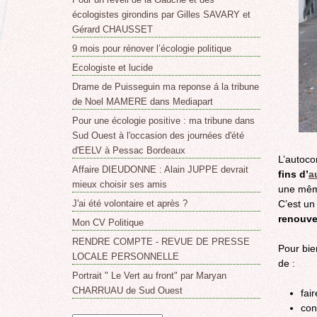
écologistes girondins par Gilles SAVARY et
Gérard CHAUSSET
9 mois pour rénover l’écologie politique
Ecologiste et lucide
Drame de Puisseguin ma reponse á la tribune
de Noel MAMERE dans Mediapart
Pour une écologie positive : ma tribune dans
Sud Ouest à l'occasion des journées d'été
d'EELV à Pessac Bordeaux
L’autoco
Affaire DIEUDONNE : Alain JUPPE devrait
fins d’
a
mieux choisir ses amis
une mêm
C’est un 
J'ai été volontaire et après ?
renouve
Mon CV Politique
RENDRE COMPTE - REVUE DE PRESSE
Pour bie
LOCALE PERSONNELLE
de :
Portrait " Le Vert au front" par Maryan
CHARRUAU de Sud Ouest
fai
con