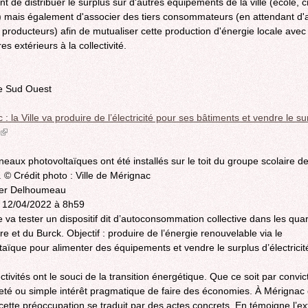
t de distribuer le surplus sur d'autres équipements de la ville (école, 
) mais également d'associer des tiers consommateurs (en attendant d'
s producteurs) afin de mutualiser cette production d'énergie locale avec
es extérieurs à la collectivité.
de Sud Ouest
: la Ville va produire de l’électricité pour ses bâtiments et vendre le su
(link
is
eaux photovoltaïques ont été installés sur le toit du groupe scolaire de
external)
. © Crédit photo : Ville de Mérignac
ier Delhoumeau
e 12/04/2022 à 8h59
e va tester un dispositif dit d’autoconsommation collective dans les quar
re et du Burck. Objectif : produire de l’énergie renouvelable via le
taïque pour alimenter des équipements et vendre le surplus d’électricit
ctivités ont le souci de la transition énergétique. Que ce soit par convic
eté ou simple intérêt pragmatique de faire des économies. À Mérigna
, cette préoccupation se traduit par des actes concrets. En témoigne l’ex