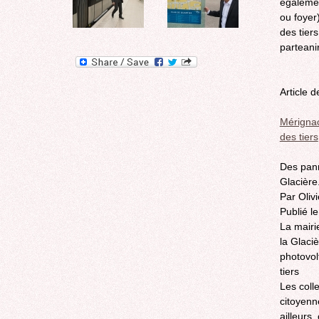
égalemen
ou foyer
des tier
parteanir
Article 
Mérignac 
des tiers
Des pann
Glacière
Par Oliv
Publié l
La mairi
la Glaciè
photovol
tiers
Les colle
citoyenn
ailleurs