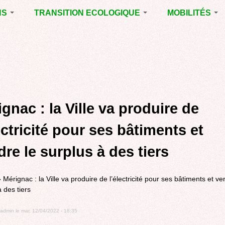
NS
TRANSITION ECOLOGIQUE
MOBILITÉS
ES 2014
RUBRIQUE EN
VOIRIE DOMAIN
CHANTIER
PUBLIC À MÉRI
ENTALES
LA LUTTE CONTRE
LE TRAMWAY R
L’AFFICHAGE
L'AÉROPORT D
ES 2020
PUBLICITAIRE
BORDEAUX
MÉRIGNAC :
 EN
AGENDA 21
INAUGURATION
ET A
gnac : la Ville va produire de
REVUE DE PRE
R
BIODIVERSITE,
ENVIRONNEMENT,
POLITIQUE CYC
ectricité pour ses bâtiments et
URBANISME
MARCHE
re le surplus à des tiers
GRAND
CONTOURNEME
BORDEAUX
»
Mérignac : la Ville va produire de l’électricité pour ses bâtiments et ve
TRAMWAY, RER
 des tiers
METROPOLITAIN
TRANSPORT
admin
le
mar, 12/04/2022 - 18:35
COLLECTIF