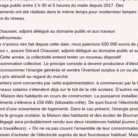
airage public entre 1 h 30 et 5 heures du matin depuis 2017. Des
sements ont été réalisés dans le même temps pour moderniser lampes 
es du réseau.
hausset, adjoint délégué au domaine public et aux travaux.
 Delhoumeau
s n’avions rien fait depuis cette date, nous paierions 500 000 euros de 
hui », assure Gérard Chausset, adjoint délégué au domaine public et a
Cette année, la collectivité entend tester un nouveau dispositif :
nsommation collective. Le principe consiste à devenir producteur d’électr
oconsommer l’énergie générée et vendre l’éventuel surplus à un ou plu
n prix attractif au regard du marché.
rtiers sont concernés par cette expérimentation, à commencer par la 
aux solaires s’étendent déjà sur le toit de la cité scolaire. D’autres vi
la Maison des habitants en cours de construction. La puissance installée
ments s’élèvera à 156 kWc (kilowatts-crête). De quoi fournir l’électricit
lent d’une soixantaine de logements. Dans le cas présent, l’énergie prod
ra le groupe scolaire, la Maison des habitants et des écoles de Bourra
dégagé sera probablement vendu aux deux résidences habitat jeunes (
s travailleurs). « On ne va pas couvrir l’ensemble de leur consommation
soin d’acheter de l’électricité auprès de leur fournisseur habituel. Mais