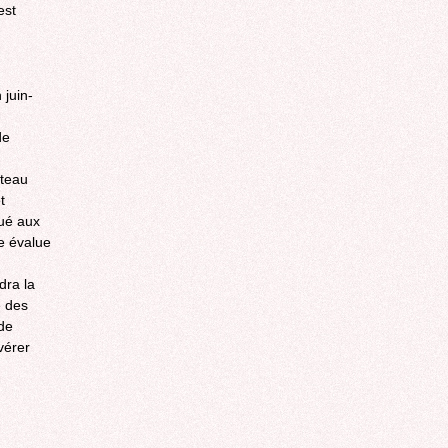
est
juin-
de
âteau
t
tué aux
e évalue
dra la
e des
de
vérer