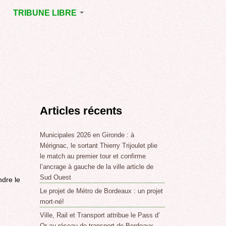
TRIBUNE LIBRE
E
MÉRIGNAC
GNAC
POINT DE VUE
EJOINT
E
,
Articles récents
SSE
LABLE,
Municipales 2026 en Gironde : à
Mérignac, le sortant Thierry Trijoulet plie
le match au premier tour et confirme
NT DE
l’ancrage à gauche de la ville article de
Sud Ouest
ndre le
Le projet de Métro de Bordeaux : un projet
,
mort-né!
Ville, Rail et Transport attribue le Pass d’
Or au réseau de transport de Bordeaux