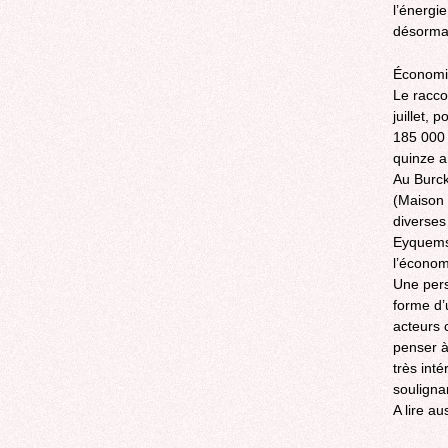
l’énergi
désormai
Économi
Le racco
juillet,
185 000 
quinze an
Au Burck
(Maison 
diverses
Eyquems.
l’économ
Une pers
forme d’
acteurs 
penser à
très int
souligna
A lire au