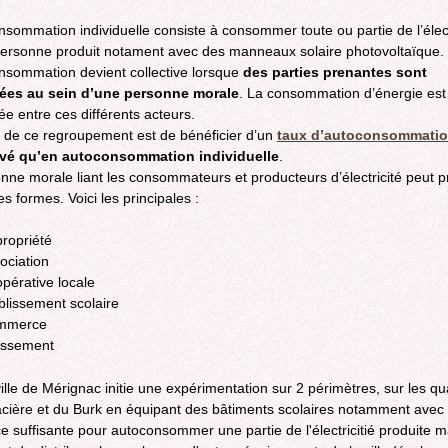
nsommation individuelle consiste à consommer toute ou partie de l’élect
ersonne produit notament avec des manneaux solaire photovoltaïque.
nsommation devient collective lorsque
des parties prenantes sont
ées au sein d’une personne morale
. La consommation d’énergie est
ée entre ces différents acteurs.
if de ce regroupement est de bénéficier d’un
taux d’autoconsommati
evé qu’en autoconsommation individuelle
.
nne morale liant les consommateurs et producteurs d’électricité peut 
es formes. Voici les principales :
ropriété
ociation
pérative locale
blissement scolaire
mmerce
issement
ville de Mérignac initie une expérimentation sur 2 périmètres, sur les qu
acière et du Burk en équipant des bâtiments scolaires notamment avec
e suffisante pour autoconsommer une partie de l'électricitié produite m