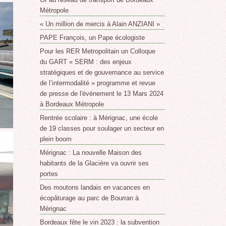
Métropole
« Un million de mercis à Alain ANZIANI »
PAPE François, un Pape écologiste
Pour les RER Metropolitain un Colloque
du GART « SERM : des enjeux
stratégiques et de gouvernance au service
de l’intermodalité » programme et revue
de presse de l'événement le 13 Mars 2024
à Bordeaux Métropole
Rentrée scolaire : à Mérignac, une école
de 19 classes pour soulager un secteur en
plein boom
Mérignac : La nouvelle Maison des
habitants de la Glacière va ouvrir ses
portes
Des moutons landais en vacances en
écopâturage au parc de Bourran à
Mérignac
Bordeaux fête le vin 2023 : la subvention