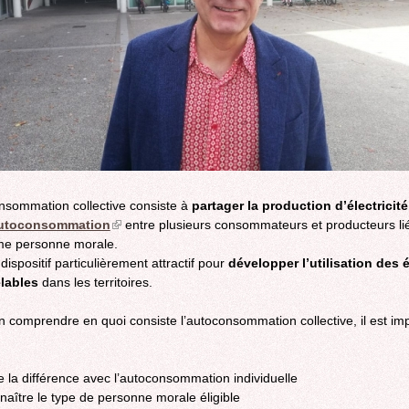
nsommation collective consiste à
partager la production d’électricit
utoconsommation
(link
entre plusieurs consommateurs et producteurs li
e personne morale.
is
dispositif particulièrement attractif pour
external)
développer l’utilisation des 
lables
dans les territoires.
n comprendre en quoi consiste l’autoconsommation collective, il est im
re la différence avec l’autoconsommation individuelle
naître le type de personne morale éligible