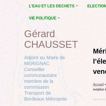
Jump
L'EAU ET LES DECHETS
ELECTIO
to
navigation
ECONOMIE D’EAU,
MUNICIPAL
VIE POLITIQUE
SAGE, SÉCHERESSE
DÉPARTEM
LA GESTION DES
L’ACTION POLITIQUE À
2015
Gérard
Back
DECHETS
MÉRIGNAC
MUNICIPAL
to
CONTRAT DE L'EAU,
BORDEAUX
CHAUSSET
top
RUBRIQUE
Back
POLLUTIONS
METROPOLE
CHANTIER 
to
Méri
DIVERSES
EMPLOI, SOLIDARITES
COMPLETE
top
Adjoint au Maire de
l’él
ELECTIONS,
MERIGNAC
RUBRIQUES
Conseiller
DIVERSES, PETITES
vend
PHRASES..
communautaire
membre de la
Accueil
commission
surplus à
Transport de
Bordeaux Métropole
Soumis par