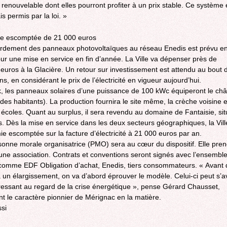
e renouvelable dont elles pourront profiter à un prix stable. Ce système 
s permis par la loi. »
e escomptée de 21 000 euros
rdement des panneaux photovoltaïques au réseau Enedis est prévu en 
 pour une mise en service en fin d’année. La Ville va dépenser près de
euros à la Glacière. Un retour sur investissement est attendu au bout 
s, en considérant le prix de l’électricité en vigueur aujourd’hui.
, les panneaux solaires d’une puissance de 100 kWc équiperont le ch
des habitants). La production fournira le site même, la crèche voisine e
 écoles. Quant au surplus, il sera revendu au domaine de Fantaisie, si
 Dès la mise en service dans les deux secteurs géographiques, la Vill
ie escomptée sur la facture d’électricité à 21 000 euros par an.
onne morale organisatrice (PMO) sera au cœur du dispositif. Elle pren
une association. Contrats et conventions seront signés avec l’ensembl
comme EDF Obligation d’achat, Enedis, tiers consommateurs. « Avant 
 un élargissement, on va d’abord éprouver le modèle. Celui-ci peut s’a
éressant au regard de la crise énergétique », pense Gérard Chausset,
nt le caractère pionnier de Mérignac en la matière.
ssi