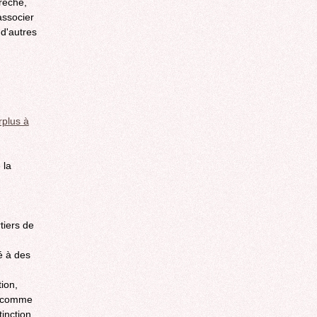
crèche,
associer
 d'autres
rplus à
 la
tiers de
é à des
tion,
c comme
tinction