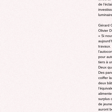
de l’écl
investis
luminair
Gérard C
Olivier
« Si nou
aujourd’
travaux. 
l’autoco
pour aut
tiers à u
Deux qua
Des panne
coiffer 
deux bâti
l’équiva
alimente
surplus 
de jeune
auront be