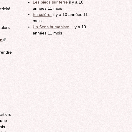
Les pieds sur terre
il y a 10
années 11 mois
ricité
En colère
il y a 10 années 11
mois
Un Sens humaniste,
il y a 10
 alors
années 11 mois
on
(link
is
prendre
external)
artiers
 une
ais