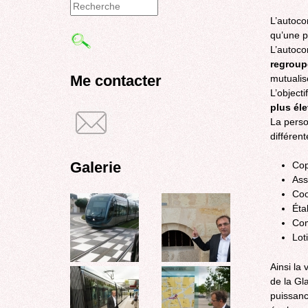
Formulaire
L’autoco
qu’une p
de
L’autoco
recherche
regroup
Me contacter
mutualis
L’object
plus él
La perso
différent
Galerie
Cop
Ass
Coo
Éta
Co
Lot
Ainsi la 
de la Gl
puissanc