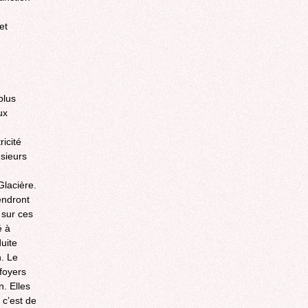
et
plus
ux
icité
sieurs
Glacière.
endront
 sur ces
é à
uite
n. Le
foyers
. Elles
 c’est de