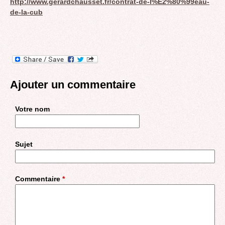
http://www.gerardchausset.fr/contrat-de-l%E2%80%99eau-
de-la-cub
Ajouter un commentaire
Votre nom
Sujet
Commentaire
*