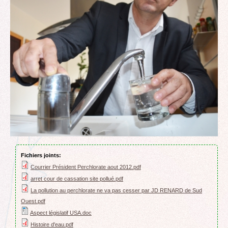
Fichiers joints:
Courrier Président Perchlorate aout 2012.pdf
arret cour de cassation site pollué.pdf
La pollution au perchlorate ne va pas cesser par JD RENARD de Sud
Ouest.pdf
Aspect législatif USA.doc
Histoire d'eau.pdf