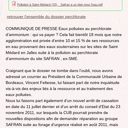
Pollution à Saint-Médard (33) _ Safran a un plan pour l'eau.pdf
retrouver l'ensemble du dossier perchlorate
COMMUNIQUE DE PRESSE Eaux polluées au perchlorate
d’ammonium : qui va payer ? Cela fait bientôt 18 mois que notre
agglomération est privée d’entre 10 et 15 % de ses ressources
en eau provenant des eaux souterraines sur les sites de Saint
Médard en Jalles suite à la pollution au perchlorate
d’ammonium du site SAFRAN , ex-SME.
Craignant que le dossier ne tombe dans l’oubli, nous avons
adressé un courrier au Président de la Communauté Urbaine de
Bordeaux, Vincent Feltesse, lui faisant part de notre inquiétude
vis-à-vis des enjeux liés à la ressource et au traitement des
eaux polluées.
Nous lui faisons part également d’un nouvel arrêt de cassation
en date du 11 juillet dernier et d’un arrêt du conseil d’Etat du 23
novembre 2011, sur lesquels la CUB pourrait prendre de
nouvelles dispositions afin de demander réparation au groupe
SAFRAN suite au forage d’urgence réalisé en août 2011, mais