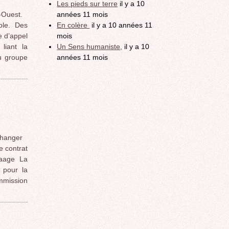
Les pieds sur terre
il y a 10
-Ouest.
années 11 mois
ble. Des
En colère
il y a 10 années 11
e d’appel
mois
liant la
Un Sens humaniste,
il y a 10
u groupe
années 11 mois
changer
e contrat
Laage La
 pour la
ommission