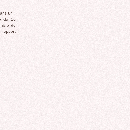
dans un
te du 16
ombre de
 rapport