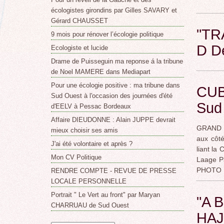
écologistes girondins par Gilles SAVARY et
Gérard CHAUSSET
"TR
9 mois pour rénover l’écologie politique
D D
Ecologiste et lucide
Drame de Puisseguin ma reponse á la tribune
de Noel MAMERE dans Mediapart
Pour une écologie positive : ma tribune dans
CUB
Sud Ouest à l'occasion des journées d'été
Sud
d'EELV à Pessac Bordeaux
Affaire DIEUDONNE : Alain JUPPE devrait
GRAND B
mieux choisir ses amis
aux côté
J'ai été volontaire et après ?
liant la
Mon CV Politique
Laage Pa
PHOTO 
RENDRE COMPTE - REVUE DE PRESSE
LOCALE PERSONNELLE
Portrait " Le Vert au front" par Maryan
"A B
CHARRUAU de Sud Ouest
HAJ