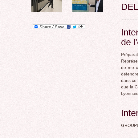
DEL
Inte
de l
Prépara
Représen
de me co
défendre
dans ce 
que la C
Lyonnais
Inte
GROUPE 