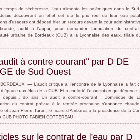
 temps de sécheresse, l’eau alimente les polémiques dans le Sud
delais découvrent en effet cet été le prix réel de leur eau pota
ions d’usagers ont déposé hier un recours devant la cour administrativ
ironde, audit à l’appui, pour demander l’annulation du contrat 
uté urbaine de Bordeaux (CUB) à la Lyonnaise des eaux, filiale d
audit à contre courant" par D DE
GE de Sud Ouest
ORDEAUX. — L’audit critique à l’encontre de la Lyonnaise a fait 
il d’épaule aux élus de la CUB. Et a conforté l’association qui dénonce l
u depuis... dix ans Un audit à contre-courant : Dominique de 
iation du contrat prévue à la rentrée prochaine s’annonce chaude
e et Jean-Pierre Turon, le maire d’Ambarès à la présidence de la C
 la CUB PHOTO FABIEN COTTEREAU
ticles sur le contrat de l’eau par D