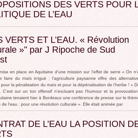
POSITIONS DES VERTS POUR 
ROCADE VDO
ITIQUE DE L’EAU
S VERTS ET L’EAU. « Révolution
urale »" par J Ripoche de Sud
st
mise en place en Aquitaine d’une mission sur l’effet de serre « On n’
e faire du maïs irrigué ; l’agriculture paysanne offre des alternati
our la pénalisation du maïs et pour la dépénalisation de l’herbe ! » De
. C’est sur un ton offensif n’excluant pas l’humour et la provocatio
uitaine tenaient hier à Bordeaux une conférence de presse sur le thè
e de l’eau : pour une révolution culturale ». Elle était animée par
TRAT DE L’EAU LA POSITION D
RTS