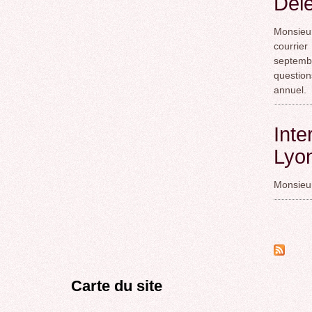
Délé
Monsieu
courrie
septemb
question
annuel.
Inte
Lyo
Monsieur
Page
Carte du site