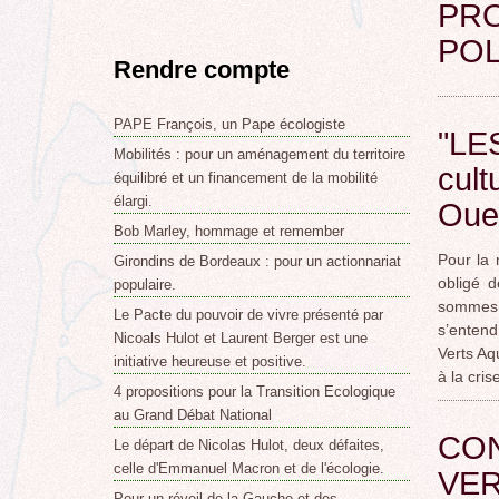
PRO
POL
Rendre compte
PAPE François, un Pape écologiste
"LE
Mobilités : pour un aménagement du territoire
cult
équilibré et un financement de la mobilité
élargi.
Oue
Bob Marley, hommage et remember
Pour la 
Girondins de Bordeaux : pour un actionnariat
obligé d
populaire.
sommes p
Le Pacte du pouvoir de vivre présenté par
s’entend
Nicoals Hulot et Laurent Berger est une
Verts Aq
initiative heureuse et positive.
à la cris
4 propositions pour la Transition Ecologique
au Grand Débat National
CON
Le départ de Nicolas Hulot, deux défaites,
celle d'Emmanuel Macron et de l'écologie.
VE
Pour un réveil de la Gauche et des