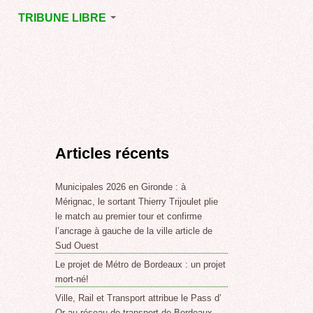
TRIBUNE LIBRE
E
MÉRIGNAC
GNAC
POINT DE VUE
EJOINT
E
,
Articles récents
SSE
LABLE,
Municipales 2026 en Gironde : à
Mérignac, le sortant Thierry Trijoulet plie
le match au premier tour et confirme
NT DE
l’ancrage à gauche de la ville article de
Sud Ouest
Le projet de Métro de Bordeaux : un projet
,
mort-né!
Ville, Rail et Transport attribue le Pass d’
Or au réseau de transport de Bordeaux