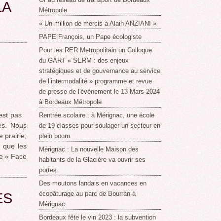
LA
Métropole
« Un million de mercis à Alain ANZIANI »
PAPE François, un Pape écologiste
Pour les RER Metropolitain un Colloque
du GART « SERM : des enjeux
stratégiques et de gouvernance au service
de l’intermodalité » programme et revue
de presse de l'événement le 13 Mars 2024
à Bordeaux Métropole
est pas
Rentrée scolaire : à Mérignac, une école
ves. Nous
de 19 classes pour soulager un secteur en
 prairie,
plein boom
n que les
Mérignac : La nouvelle Maison des
me « Face
habitants de la Glacière va ouvrir ses
portes
Des moutons landais en vacances en
écopâturage au parc de Bourran à
ES
Mérignac
Bordeaux fête le vin 2023 : la subvention