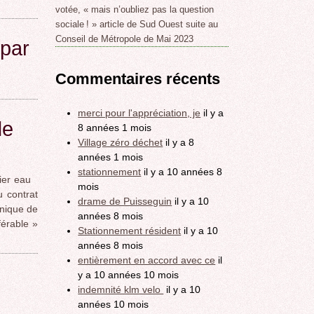
votée, « mais n’oubliez pas la question
sociale ! » article de Sud Ouest suite au
Conseil de Métropole de Mai 2023
par
Commentaires récents
merci pour l'appréciation, je
il y a
de
8 années 1 mois
Village zéro déchet
il y a 8
années 1 mois
stationnement
il y a 10 années 8
ier eau
mois
u contrat
drame de Puisseguin
il y a 10
inique de
années 8 mois
érable »
Stationnement résident
il y a 10
années 8 mois
entièrement en accord avec ce
il
y a 10 années 10 mois
indemnité klm velo
il y a 10
années 10 mois