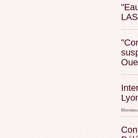
"Eau
LAS
"Con
sus
Oue
Inte
Lyo
Monsieur
Cont