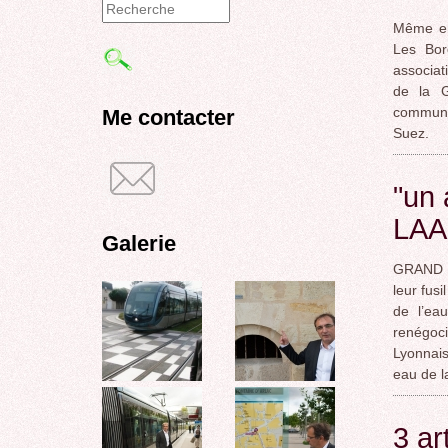
Même en
Formulaire
Les Bor
de
associat
de la G
recherche
communa
Me contacter
Suez.
"un 
LAA
Galerie
GRAND B
leur fus
de l’ea
renégoc
Lyonnais
eau de
3 ar