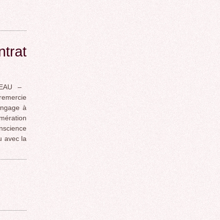
ntrat
 EAU –
remercie
engage à
mération
onscience
 avec la