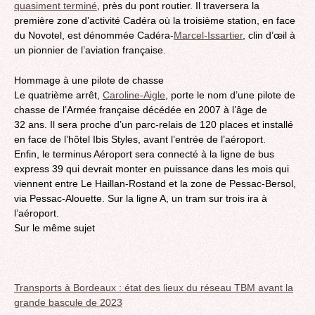
quasiment terminé
, près du pont routier. Il traversera la
première zone d’activité Cadéra où la troisième station, en face
du Novotel, est dénommée Cadéra-
Marcel-Issartier
, clin d’œil à
un pionnier de l’aviation française.
Hommage à une pilote de chasse
Le quatrième arrêt,
Caroline-Aigle
, porte le nom d’une pilote de
chasse de l’Armée française décédée en 2007 à l’âge de
32 ans. Il sera proche d’un parc-relais de 120 places et installé
en face de l’hôtel Ibis Styles, avant l’entrée de l’aéroport.
Enfin, le terminus Aéroport sera connecté à la ligne de bus
express 39 qui devrait monter en puissance dans les mois qui
viennent entre Le Haillan-Rostand et la zone de Pessac-Bersol,
via Pessac-Alouette. Sur la ligne A, un tram sur trois ira à
l’aéroport.
Sur le même sujet
Transports à Bordeaux : état des lieux du réseau TBM avant la
grande bascule de 2023