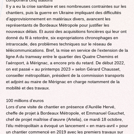
Il y a eu la crise sanitaire et ses nombreuses contraintes sur les
chantiers, puis la guerre en Ukraine impliquant des difficultés
d’approvisionnement en matériaux divers, avancent les
représentants de Bordeaux Métropole pour justifier les
nouveaux délais. Et aussi des acquisitions foncières qui leur ont
donné du fil à retordre, six expropriations chronophages en
intrarocade, des problèmes techniques sur le réseau de
télécommunications. Bref, la mise en service de l’extension de la
ligne A du tramway entre le quartier des Quatre Chemins et
l’aéroport, à Mérignac, a encore pris du retard. De début 2022,
on est passé « au printemps 2023 » selon Gérard Chausset,
conseiller métropolitain, président de la commission transports
et adjoint au maire de Mérignac en charge notamment de la
mobilité et des travaux.
100 millions d’euros
Lors d’une visite de chantier en présence d’Aurélie Hervé,
cheffe de projet à Bordeaux Métropole, et Emmanuel Gauchet,
chef de projet maîtrise d’œuvre (Artelia), ce mardi 18 octobre,
l’élu métropolitain a évoqué un lancement « en mars-avril » pour
un chantier commencé en 2019 avec les premiers travaux sur