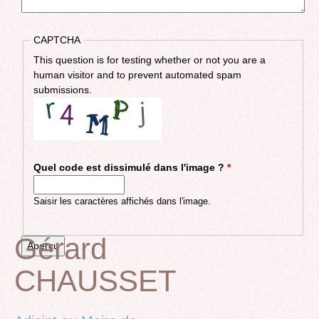
CAPTCHA
This question is for testing whether or not you are a
human visitor and to prevent automated spam
submissions.
Quel code est dissimulé dans l'image ?
*
Saisir les caractères affichés dans l'image.
Gérard
CHAUSSET
Back
to
top