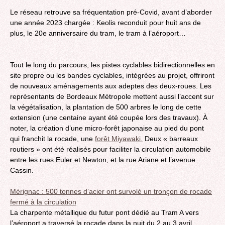
Le réseau retrouve sa fréquentation pré-Covid, avant d’aborder
une année 2023 chargée : Keolis reconduit pour huit ans de
plus, le 20e anniversaire du tram, le tram à l’aéroport…
Tout le long du parcours, les pistes cyclables bidirectionnelles en
site propre ou les bandes cyclables, intégrées au projet, offriront
de nouveaux aménagements aux adeptes des deux-roues. Les
représentants de Bordeaux Métropole mettent aussi l’accent sur
la végétalisation, la plantation de 500 arbres le long de cette
extension (une centaine ayant été coupée lors des travaux). À
noter, la création d’une micro-forêt japonaise au pied du pont
qui franchit la rocade, une
forêt Miyawaki.
Deux « barreaux
routiers » ont été réalisés pour faciliter la circulation automobile
entre les rues Euler et Newton, et la rue Ariane et l’avenue
Cassin.
Mérignac : 500 tonnes d’acier ont survolé un tronçon de rocade
fermé à la circulation
La charpente métallique du futur pont dédié au Tram A vers
l’aéroport a traversé la rocade dans la nuit du 2 au 3 avril.