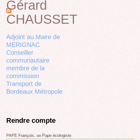
Gérard
Pages
CHAUSSET
Back
to
top
Adjoint au Maire de
MERIGNAC
Conseiller
communautaire
membre de la
commission
Transport de
Bordeaux Métropole
Rendre compte
PAPE François, un Pape écologiste