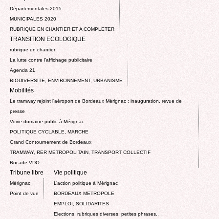
Départementales 2015
MUNICIPALES 2020
RUBRIQUE EN CHANTIER ET A COMPLETER
TRANSITION ECOLOGIQUE
rubrique en chantier
La lutte contre l’affichage publicitaire
Agenda 21
BIODIVERSITE, ENVIRONNEMENT, URBANISME
Mobilités
Le tramway rejoint l'aéroport de Bordeaux Mérignac : inauguration, revue de
presse
Voirie domaine public à Mérignac
POLITIQUE CYCLABLE, MARCHE
Grand Contournement de Bordeaux
TRAMWAY, RER METROPOLITAIN, TRANSPORT COLLECTIF
Rocade VDO
Tribune libre
Vie politique
Mérignac
L’action politique à Mérignac
Point de vue
BORDEAUX METROPOLE
EMPLOI, SOLIDARITES
Elections, rubriques diverses, petites phrases..