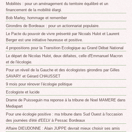
Mobilités : pour un aménagement du territoire équilibré et un
financement de la mobilité élargi.
Bob Marley, hommage et remember
Girondins de Bordeaux : pour un actionnariat populaire.
Le Pacte du pouvoir de vivre présenté par Nicoals Hulot et Laurent
Berger est une initiative heureuse et positive.
4 propositions pour la Transition Ecologique au Grand Débat National
Le départ de Nicolas Hulot, deux défaites, celle d'Emmanuel Macron
et de l'écologie.
Pour un réveil de la Gauche et des écologistes girondins par Gilles
SAVARY et Gérard CHAUSSET
9 mois pour rénover l’écologie politique
Ecologiste et lucide
Drame de Puisseguin ma reponse á la tribune de Noel MAMERE dans
Mediapart
Pour une écologie positive : ma tribune dans Sud Ouest à l'occasion
des journées d'été d'EELV à Pessac Bordeaux
Affaire DIEUDONNE : Alain JUPPE devrait mieux choisir ses amis