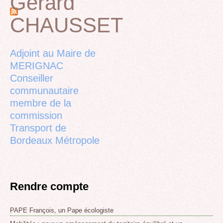
Gérard
CHAUSSET
Back
to
top
Adjoint au Maire de
MERIGNAC
Conseiller
communautaire
membre de la
commission
Transport de
Bordeaux Métropole
Rendre compte
PAPE François, un Pape écologiste