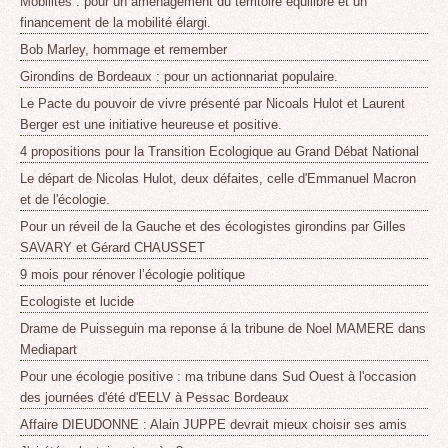
Mobilités : pour un aménagement du territoire équilibré et un
financement de la mobilité élargi.
Bob Marley, hommage et remember
Girondins de Bordeaux : pour un actionnariat populaire.
Le Pacte du pouvoir de vivre présenté par Nicoals Hulot et Laurent
Berger est une initiative heureuse et positive.
4 propositions pour la Transition Ecologique au Grand Débat National
Le départ de Nicolas Hulot, deux défaites, celle d'Emmanuel Macron
et de l'écologie.
Pour un réveil de la Gauche et des écologistes girondins par Gilles
SAVARY et Gérard CHAUSSET
9 mois pour rénover l’écologie politique
Ecologiste et lucide
Drame de Puisseguin ma reponse á la tribune de Noel MAMERE dans
Mediapart
Pour une écologie positive : ma tribune dans Sud Ouest à l'occasion
des journées d'été d'EELV à Pessac Bordeaux
Affaire DIEUDONNE : Alain JUPPE devrait mieux choisir ses amis