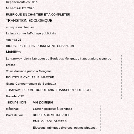
Départementales 2015
MUNICIPALES 2020
RUBRIQUE EN CHANTIER ET A COMPLETER
TRANSITION ECOLOGIQUE
rubrique en chantier
La lutte contre l’affichage publicitaire
Agenda 21
BIODIVERSITE, ENVIRONNEMENT, URBANISME
Mobilités
Le tramway rejoint l'aéroport de Bordeaux Mérignac : inauguration, revue de
presse
Voirie domaine public à Mérignac
POLITIQUE CYCLABLE, MARCHE
Grand Contournement de Bordeaux
TRAMWAY, RER METROPOLITAIN, TRANSPORT COLLECTIF
Rocade VDO
Tribune libre
Vie politique
Mérignac
L’action politique à Mérignac
Point de vue
BORDEAUX METROPOLE
EMPLOI, SOLIDARITES
Elections, rubriques diverses, petites phrases..