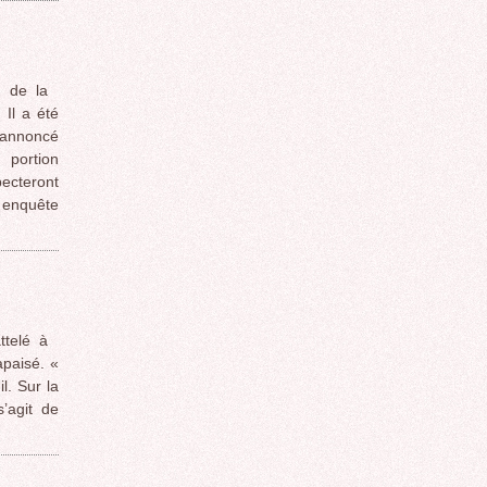
u de la
 Il a été
 annoncé
 portion
pecteront
t enquête
ttelé à
apaisé. «
l. Sur la
s’agit de