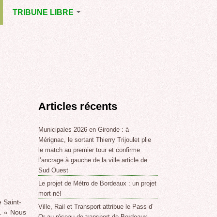
TRIBUNE LIBRE
E
MÉRIGNAC
GNAC
POINT DE VUE
EJOINT
E
,
Articles récents
SSE
LABLE,
Municipales 2026 en Gironde : à
Mérignac, le sortant Thierry Trijoulet plie
le match au premier tour et confirme
NT DE
l’ancrage à gauche de la ville article de
Sud Ouest
Le projet de Métro de Bordeaux : un projet
,
mort-né!
e Saint-
Ville, Rail et Transport attribue le Pass d’
. « Nous
Or au réseau de transport de Bordeaux