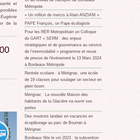
santé et
Métropole
ponibles
« Un million de mercis à Alain ANZIANI »
-Eugénie
er de la
PAPE François, un Pape écologiste
Pour les RER Metropolitain un Colloque
du GART « SERM : des enjeux
stratégiques et de gouvernance au service
000
de l’intermodalité » programme et revue
de presse de l'événement le 13 Mars 2024
à Bordeaux Métropole
Rentrée scolaire : à Mérignac, une école
de 19 classes pour soulager un secteur en
plein boom
Mérignac : La nouvelle Maison des
habitants de la Glacière va ouvrir ses
portes
Des moutons landais en vacances en
écopâturage au parc de Bourran à
Mérignac
Bordeaux fête le vin 2023 : la subvention