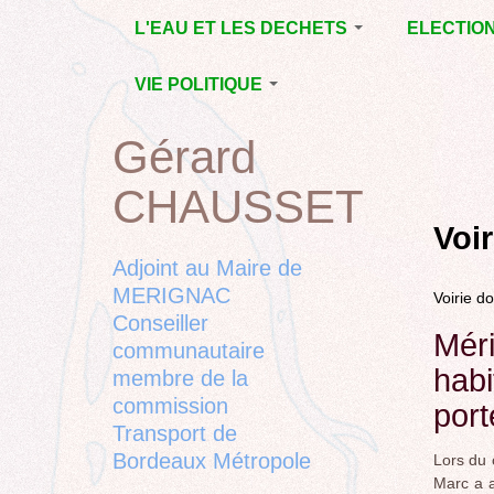
Jump
L'EAU ET LES DECHETS
ELECTIO
to
navigation
ECONOMIE D’EAU,
MUNICIPAL
VIE POLITIQUE
SAGE, SÉCHERESSE
DÉPARTEM
LA GESTION DES
L’ACTION POLITIQUE À
2015
Gérard
Back
DECHETS
MÉRIGNAC
MUNICIPAL
to
CONTRAT DE L'EAU,
BORDEAUX
CHAUSSET
top
RUBRIQUE
Back
POLLUTIONS
METROPOLE
CHANTIER 
to
Voi
DIVERSES
EMPLOI, SOLIDARITES
COMPLETE
top
Adjoint au Maire de
ELECTIONS,
MERIGNAC
Voirie d
RUBRIQUES
Conseiller
DIVERSES, PETITES
Méri
PHRASES..
communautaire
habi
membre de la
commission
port
Transport de
Bordeaux Métropole
Lors du 
Marc a a