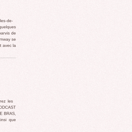
les-de-
 quelques
parvis de
ramway se
t avec la
rez les
 PODCAST
LE BRAS,
insi que