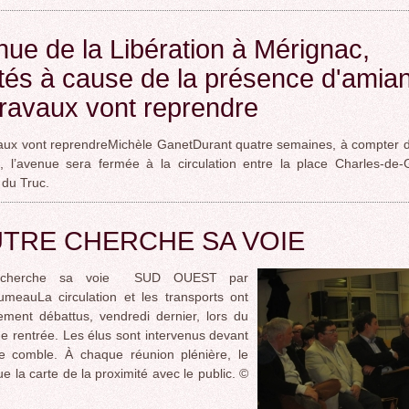
ue de la Libération à Mérignac,
tés à cause de la présence d'amian
travaux vont reprendre
aux vont reprendreMichèle GanetDurant quatre semaines, à compter d
 l’avenue sera fermée à la circulation entre la place Charles-de-G
 du Truc.
TRE CHERCHE SA VOIE
 cherche sa voie SUD OUEST par
meauLa circulation et les transports ont
ement débattus, vendredi dernier, lors du
de rentrée. Les élus sont intervenus devant
le comble. À chaque réunion plénière, le
ue la carte de la proximité avec le public. ©