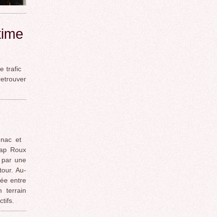
time
e trafic
retrouver
gnac et
Cap Roux
e par une
tour. Au-
sée entre
 terrain
tifs.