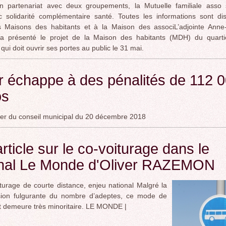
n partenariat avec deux groupements, la Mutuelle familiale asso 
ROCADE VDO
 solidarité complémentaire santé. Toutes les informations sont dis
s Maisons des habitants et à la Maison des associL’adjointe Anne
a présenté le projet de la Maison des habitants (MDH) du quarti
qui doit ouvrir ses portes au public le 31 mai.
 échappe à des pénalités de 112 
os
er du conseil municipal du 20 décembre 2018
rticle sur le co-voiturage dans le
rnal Le Monde d'Oliver RAZEMON
turage de courte distance, enjeu national Malgré la
sion fulgurante du nombre d’adeptes, ce mode de
t demeure très minoritaire. LE MONDE |