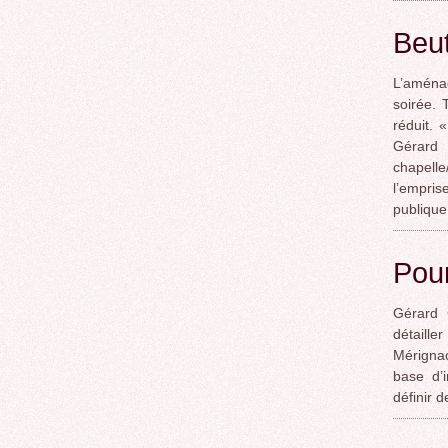
Beut
L’aména
soirée. 
réduit. 
Gérard 
chapelle
l’empris
publique
Pour
Gérard 
détaille
Mérignac
base d’i
définir d