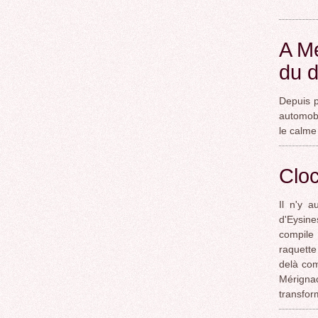
A Mé
du d
Depuis p
automobi
le calme
Clo
Il n'y 
d'Eysin
compile 
raquette
delà com
Mérigna
transfor