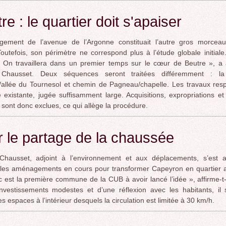
re : le quartier doit s'apaiser
gement de l’avenue de l’Argonne constituait l’autre gros morcea
Toutefois, son périmètre ne correspond plus à l’étude globale initiale.
« On travaillera dans un premier temps sur le cœur de Beutre », a
Chausset. Deux séquences seront traitées différemment : la
/allée du Tournesol et chemin de Pagneau/chapelle. Les travaux res
e existante, jugée suffisamment large. Acquisitions, expropriations e
 sont donc exclues, ce qui allège la procédure.
 le partage de la chaussée
Chausset, adjoint à l’environnement et aux déplacements, s’est a
r les aménagements en cours pour transformer Capeyron en quartier 
 est la première commune de la CUB à avoir lancé l’idée », affirme-t-i
nvestissements modestes et d’une réflexion avec les habitants, il 
es espaces à l’intérieur desquels la circulation est limitée à 30 km/h.