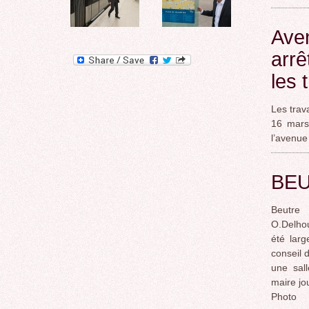
Aven
arrê
les 
Les trav
16 mars,
l’avenue
BEU
Beutre
O.Delhou
été larg
conseil 
une sal
maire jo
Photo