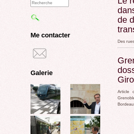
Le r
dans
Formulaire
de d
de
tran
recherche
Me contacter
Des rues
Gren
doss
Galerie
Gir
Articl
Grenoble
Bordeau