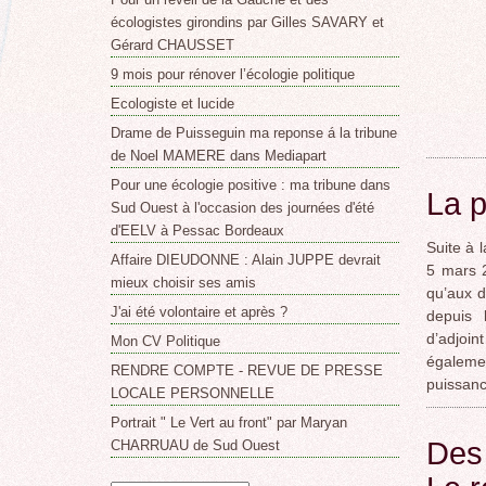
écologistes girondins par Gilles SAVARY et
Gérard CHAUSSET
9 mois pour rénover l’écologie politique
Ecologiste et lucide
Drame de Puisseguin ma reponse á la tribune
de Noel MAMERE dans Mediapart
Pour une écologie positive : ma tribune dans
La p
Sud Ouest à l'occasion des journées d'été
d'EELV à Pessac Bordeaux
Suite à 
Affaire DIEUDONNE : Alain JUPPE devrait
5 mars 2
mieux choisir ses amis
qu’aux d
J'ai été volontaire et après ?
depuis 
d’adjoi
Mon CV Politique
égalem
RENDRE COMPTE - REVUE DE PRESSE
puissanc
LOCALE PERSONNELLE
Portrait " Le Vert au front" par Maryan
Des 
CHARRUAU de Sud Ouest