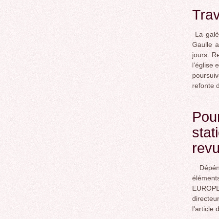
Trav
La galèr
Gaulle a
jours. R
l’église
poursuiv
refonte 
Pour
stat
rev
Dépénal
élément
EUROPE 
directe
l'articl