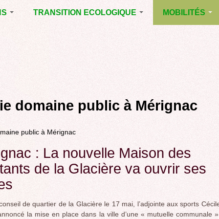
NS
TRANSITION ECOLOGIQUE
MOBILITÉS
ES 2014
RUBRIQUE EN
VOIRIE DOMAIN
CHANTIER
PUBLIC À MÉRI
ENTALES
LA LUTTE CONTRE
LE TRAMWAY R
L’AFFICHAGE
L'AÉROPORT D
ES 2020
PUBLICITAIRE
BORDEAUX
MÉRIGNAC :
 EN
AGENDA 21
INAUGURATION
ET A
rie domaine public à Mérignac
REVUE DE PRE
R
BIODIVERSITE,
ENVIRONNEMENT,
POLITIQUE CYC
URBANISME
omaine public à Mérignac
MARCHE
GRAND
gnac : La nouvelle Maison des
CONTOURNEME
tants de la Glacière va ouvrir ses
BORDEAUX
es
TRAMWAY, RER
METROPOLITAIN
TRANSPORT
conseil de quartier de la Glacière le 17 mai, l’adjointe aux sports Cécil
COLLECTIF
nnoncé la mise en place dans la ville d’une « mutuelle communale »