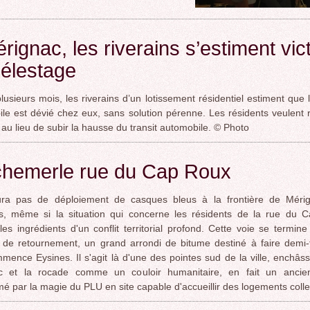
rignac, les riverains s’estiment vic
élestage
lusieurs mois, les riverains d’un lotissement résidentiel estiment que l
le est dévié chez eux, sans solution pérenne. Les résidents veulent 
 au lieu de subir la hausse du transit automobile. © Photo
chemerle rue du Cap Roux
aura pas de déploiement de casques bleus à la frontière de Méri
es, même si la situation qui concerne les résidents de la rue du 
les ingrédients d'un conflit territorial profond. Cette voie se termin
 de retournement, un grand arrondi de bitume destiné à faire demi-
mence Eysines. Il s'agit là d'une des pointes sud de la ville, enchâs
c et la rocade comme un couloir humanitaire, en fait un ancien
mé par la magie du PLU en site capable d'accueillir des logements collec