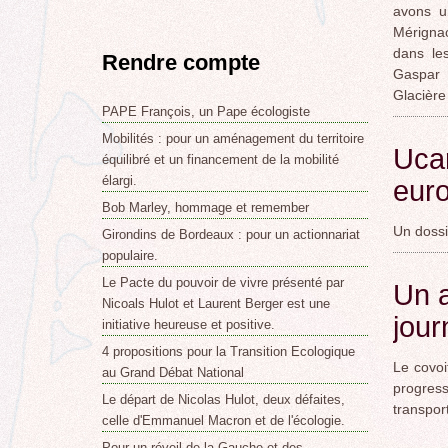
avons u
Mérignac
dans le
Rendre compte
Gaspar 
Glacière 
PAPE François, un Pape écologiste
Mobilités : pour un aménagement du territoire
Ucar
équilibré et un financement de la mobilité
élargi.
eur
Bob Marley, hommage et remember
Un dossi
Girondins de Bordeaux : pour un actionnariat
populaire.
Le Pacte du pouvoir de vivre présenté par
Un a
Nicoals Hulot et Laurent Berger est une
jou
initiative heureuse et positive.
4 propositions pour la Transition Ecologique
Le covoi
au Grand Débat National
progres
Le départ de Nicolas Hulot, deux défaites,
transpor
celle d'Emmanuel Macron et de l'écologie.
Pour un réveil de la Gauche et des