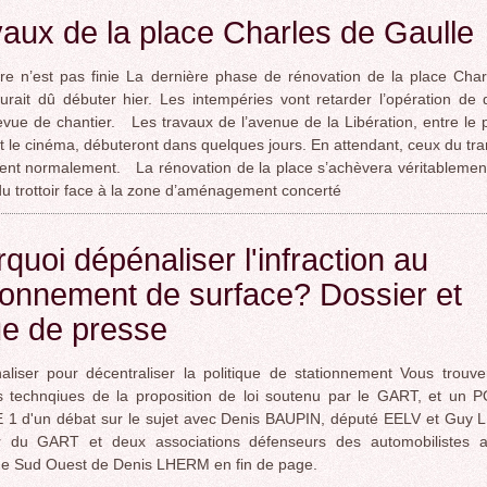
aux de la place Charles de Gaulle
e n’est pas finie La dernière phase de rénovation de la place Char
urait dû débuter hier. Les intempéries vont retarder l’opération de
evue de chantier. Les travaux de l’avenue de la Libération, entre le 
 et le cinéma, débuteront dans quelques jours. En attendant, ceux du t
ent normalement. La rénovation de la place s’achèvera véritablemen
du trottoir face à la zone d’aménagement concerté
quoi dépénaliser l'infraction au
ionnement de surface? Dossier et
ue de presse
iser pour décentraliser la politique de stationnement Vous trouve
s technqiues de la proposition de loi soutenu par le GART, et un
1 d'un débat sur le sujet avec Denis BAUPIN, député EELV et Guy 
ur du GART et deux associations défenseurs des automobilistes a
e de Sud Ouest de Denis LHERM en fin de page.