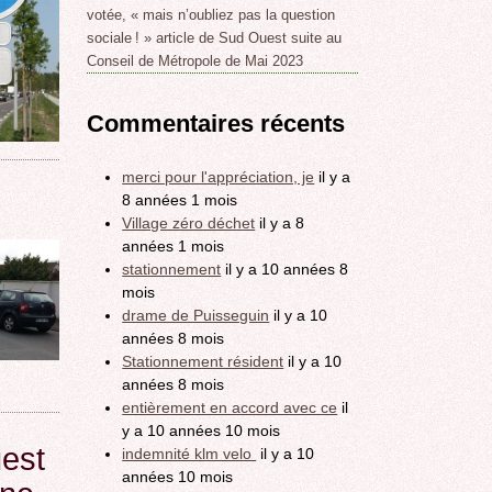
votée, « mais n’oubliez pas la question
sociale ! » article de Sud Ouest suite au
Conseil de Métropole de Mai 2023
Commentaires récents
merci pour l'appréciation, je
il y a
8 années 1 mois
Village zéro déchet
il y a 8
années 1 mois
stationnement
il y a 10 années 8
mois
drame de Puisseguin
il y a 10
années 8 mois
Stationnement résident
il y a 10
années 8 mois
entièrement en accord avec ce
il
y a 10 années 10 mois
uest
indemnité klm velo
il y a 10
années 10 mois