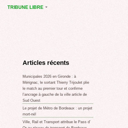
TRIBUNE LIBRE
E
MÉRIGNAC
GNAC
POINT DE VUE
EJOINT
E
,
Articles récents
SSE
LABLE,
Municipales 2026 en Gironde : à
Mérignac, le sortant Thierry Trijoulet plie
le match au premier tour et confirme
NT DE
l’ancrage à gauche de la ville article de
Sud Ouest
Le projet de Métro de Bordeaux : un projet
,
mort-né!
Ville, Rail et Transport attribue le Pass d’
Or au réseau de transport de Bordeaux