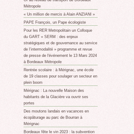
Métropole
« Un million de mercis à Alain ANZIANI »
PAPE François, un Pape écologiste
Pour les RER Metropolitain un Colloque
du GART « SERM : des enjeux
stratégiques et de gouvernance au service
de l’intermodalité » programme et revue
de presse de l'événement le 13 Mars 2024
à Bordeaux Métropole
Rentrée scolaire : à Mérignac, une école
de 19 classes pour soulager un secteur en
plein boom
Mérignac : La nouvelle Maison des
habitants de la Glacière va ouvrir ses
portes
Des moutons landais en vacances en
écopâturage au parc de Bourran à
Mérignac
Bordeaux fête le vin 2023 : la subvention