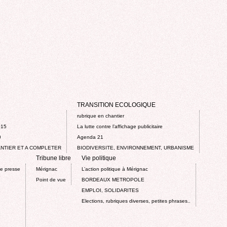
TRANSITION ECOLOGIQUE
rubrique en chantier
015
La lutte contre l’affichage publicitaire
0
Agenda 21
NTIER ET A COMPLETER
BIODIVERSITE, ENVIRONNEMENT, URBANISME
Tribune libre
Vie politique
de presse
Mérignac
L’action politique à Mérignac
Point de vue
BORDEAUX METROPOLE
EMPLOI, SOLIDARITES
Elections, rubriques diverses, petites phrases..