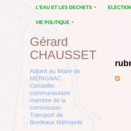
Jump
L'EAU ET LES DECHETS
ELECTIO
to
navigation
ECONOMIE D’EAU,
MUNICIPAL
VIE POLITIQUE
SAGE, SÉCHERESSE
DÉPARTEM
LA GESTION DES
L’ACTION POLITIQUE À
2015
Gérard
Back
DECHETS
MÉRIGNAC
MUNICIPAL
to
CONTRAT DE L'EAU,
BORDEAUX
CHAUSSET
top
RUBRIQUE
Back
POLLUTIONS
METROPOLE
CHANTIER 
to
rub
DIVERSES
EMPLOI, SOLIDARITES
COMPLETE
top
Adjoint au Maire de
ELECTIONS,
MERIGNAC
RUBRIQUES
Conseiller
DIVERSES, PETITES
PHRASES..
communautaire
membre de la
commission
Transport de
Bordeaux Métropole