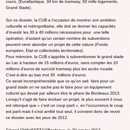
cours, (Euratlantique, 34 km de tramway, 50 mille logements,
Grand Stade).
Sur ce dossier, la CUB a l’occasion de montrer son ambition
culturelle et métropolitaine, elle doit se donner les capacités
d’investir les 30 à 40 millions nécessaires pour une telle
opération, d’autant qu’un certain nombre de subventions
peuvent venir abonder un projet de cette nature (Fonds
européen, Etat et collectivités territoriales).
Pour mémoire, la CUB s’apprête à subventionner le grand stade
au Lac à hauteur de 15 millions d’euros, sans compter les 10
millions d’euros de surcoût tramway plus les accès rocade.
C'est-à-dire au bas mot 30 millions d’euros.
Ce serait incompréhensible que ce qu’on sait faire pour un
grand stade on ne sache pas le faire pour un équipement
culturel qui devait par ailleurs être le phare de Bordeaux 2013.
Lorsqu'il s'agit de faire évoluer un projet, le plus souvent il nous
est rétorqué que « c'est un coup parti », en l'occurrence le coup
est parti mais il s'est arrêté tout seul, il convient donc de revoir
ce dossier avec les yeux de 2012.
Gérard CHAUSSET}}{{Bordeaux, le 20 janvier 2012