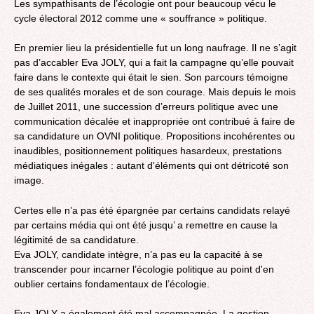
Les sympathisants de l’écologie ont pour beaucoup vécu le
cycle électoral 2012 comme une « souffrance » politique.
En premier lieu la présidentielle fut un long naufrage. Il ne s’agit
pas d’accabler Eva JOLY, qui a fait la campagne qu’elle pouvait
faire dans le contexte qui était le sien. Son parcours témoigne
de ses qualités morales et de son courage. Mais depuis le mois
de Juillet 2011, une succession d’erreurs politique avec une
communication décalée et inappropriée ont contribué à faire de
sa candidature un OVNI politique. Propositions incohérentes ou
inaudibles, positionnement politiques hasardeux, prestations
médiatiques inégales : autant d'éléments qui ont détricoté son
image.
Certes elle n’a pas été épargnée par certains candidats relayé
par certains média qui ont été jusqu’ a remettre en cause la
légitimité de sa candidature.
Eva JOLY, candidate intègre, n’a pas eu la capacité à se
transcender pour incarner l’écologie politique au point d'en
oublier certains fondamentaux de l’écologie.
Eva JOLY a également été mal accompagnée. La gestion