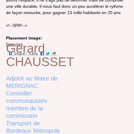
avons l’espace, il ne s’agit pas de bétonner mais de composer
une ville durable. Il nous faut donc un peu accélérer le rythme
de façon mesurée, pour gagner 13 mille habitants en 20 ans.
<!--SPIP-->
Placement image:
Gérard
Bannière
CHAUSSET
Back
to
top
Adjoint au Maire de
MERIGNAC
Conseiller
communautaire
membre de la
commission
Transport de
Bordeaux Métropole