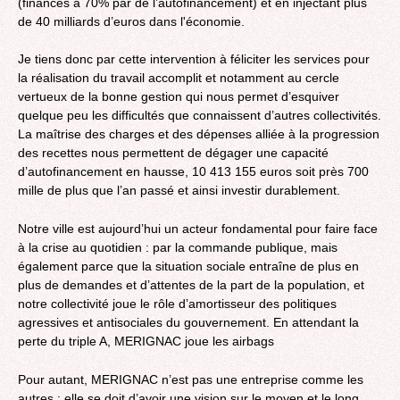
(financés à 70% par de l’autofinancement) et en injectant plus
de 40 milliards d’euros dans l'économie.
Je tiens donc par cette intervention à féliciter les services pour
la réalisation du travail accomplit et notamment au cercle
vertueux de la bonne gestion qui nous permet d’esquiver
quelque peu les difficultés que connaissent d’autres collectivités.
La maîtrise des charges et des dépenses alliée à la progression
des recettes nous permettent de dégager une capacité
d’autofinancement en hausse, 10 413 155 euros soit près 700
mille de plus que l’an passé et ainsi investir durablement.
Notre ville est aujourd’hui un acteur fondamental pour faire face
à la crise au quotidien : par la commande publique, mais
également parce que la situation sociale entraîne de plus en
plus de demandes et d’attentes de la part de la population, et
notre collectivité joue le rôle d’amortisseur des politiques
agressives et antisociales du gouvernement. En attendant la
perte du triple A, MERIGNAC joue les airbags
Pour autant, MERIGNAC n’est pas une entreprise comme les
autres : elle se doit d’avoir une vision sur le moyen et le long