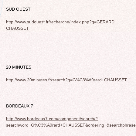
SUD OUEST
http://www.sudouest.fr/recherche/index.php?q=GERARD
CHAUSSET
20 MINUTES
http://www.20minutes.fr/search?q=G%C3%A9rard+CHAUSSET
BORDEAUX 7
http://www.bordeaux7.com/component/search/?
searchword=G%C3%A9rard+CHAUSSET&ordering=&searchphrase=