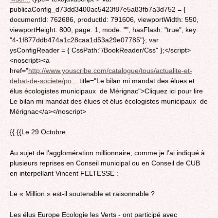
publicaConfig_d73dd3400ac5423f87e5a83fb7a3d752 = {
documentId: 762686, productId: 791606, viewportWidth: 550,
viewportHeight: 800, page: 1, mode: "", hasFlash: "true", key:
"4-1f877ddb474a1c28caa1d53a29e07785"}; var
ysConfigReader = { CssPath:"/BookReader/Css" };</script>
<noscript><a
href="
http://www.youscribe.com/catalogue/tous/actualite-et-
debat-de-societe/po...
title="Le bilan mi mandat des élues et
élus écologistes municipaux de Mérignac">Cliquez ici pour lire
Le bilan mi mandat des élues et élus écologistes municipaux de
Mérignac</a></noscript>
{{ {{Le 29 Octobre.
Au sujet de l'agglomération millionnaire, comme je l’ai indiqué à
plusieurs reprises en Conseil municipal ou en Conseil de CUB
en interpellant Vincent FELTESSE :
Le « Million » est-il soutenable et raisonnable ?
Les élus Europe Ecologie les Verts - ont participé avec