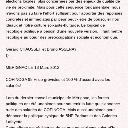
élections locales, plus concernées par des enjeux de qualité de
vie de proximité. Mais pour cette séquence fondamentale, nous
n’avons pas su faire l’effort suffisant pour apporter des réponses
concrètes et immédiates par peur peut - être de bousculer nos
idéaux et notre culture soixante-huitarde. Le logiciel de
l’écologie politique a besoin d’une nouvelle version. Il faut mettre
l’écologie au cœur des préoccupations sociale et économique.
Gérard CHAUSSET et Bruno ASSERAY
}}
MERIGNAC LE 13 Mars 2012
COFINOGA 98 % de grévistes et 100 % d’accord avec les
salariés!
Lors du dernier conseil municipal de Mérignac, les forces
politiques ont été unanimes pour soutenir la lutte qui s’annonce
rude des salariés de COFINOGA. Mais aussi unanimes pour
dénoncer la politique cynique de BNP Paribas et des Galeries
Lafayette.
Cette affaire est révélatrice de ce que nous vivons aujourd’hui.