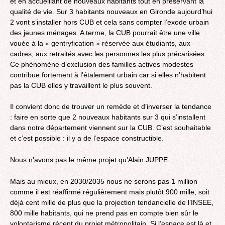
et en accueillant de nouveaux habitants tout en préservant la
qualité de vie. Sur 3 habitants nouveaux en Gironde aujourd’hui
2 vont s’installer hors CUB et cela sans compter l’exode urbain
des jeunes ménages. A terme, la CUB pourrait être une ville
vouée à la « gentryfication » réservée aux étudiants, aux
cadres, aux retraités avec les personnes les plus précarisées.
Ce phénomène d’exclusion des familles actives modestes
contribue fortement à l’étalement urbain car si elles n’habitent
pas la CUB elles y travaillent le plus souvent.
Il convient donc de trouver un remède et d’inverser la tendance
: faire en sorte que 2 nouveaux habitants sur 3 qui s’installent
dans notre département viennent sur la CUB. C’est souhaitable
et c’est possible : il y a de l’espace constructible.
Nous n’avons pas le même projet qu’Alain JUPPE
Mais au mieux, en 2030/2035 nous ne serons pas 1 million
comme il est réaffirmé régulièrement mais plutôt 900 mille, soit
déjà cent mille de plus que la projection tendancielle de l’INSEE,
800 mille habitants, qui ne prend pas en compte bien sûr le
volontarisme récent du projet métropolitain. Si l’espace est là et