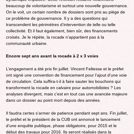
beaucoup de volontarisme et surtout une nouvelle gouvernance.
On le voit, un certain nombre de dossiers sont pris au piège de
ce problème de gouvernance. Il y a des questions qui
transcendent les périmètres d’intervention de telle ou telle
collectivité. Et il faut également, bien sûr, des financements
croisés. Je le répète, la rocade n’appartient pas à la
communauté urbaine.
Encore sept ans avant la rocade à 2 x 3 voies
L’engagement a été pris fin juillet. Vincent Feltesse et le préfet
ont signé une convention de financement pour l’ajout d’une voie
de circulation. Cela suffira-t-il à faire sauter les bouchons qui
transforment la rocade en calvaire pour automobilistes ? Les
analyses divergent, mais c’est en tout cas une avancée majeure
dans un dossier au point mort depuis des années.
Il faudra certes s’armer de patience pendant sept ans. Fin juillet,
le préfet et le président de la CUB ont annoncé le lancement
d’une enquête publique, phase obligatoire, pour 2015 et le
début des travaux pour 2016. Ils seront réalisés dans la