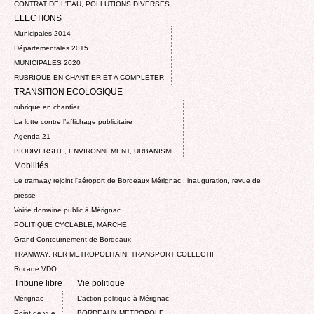
CONTRAT DE L'EAU, POLLUTIONS DIVERSES
ELECTIONS
Municipales 2014
Départementales 2015
MUNICIPALES 2020
RUBRIQUE EN CHANTIER ET A COMPLETER
TRANSITION ECOLOGIQUE
rubrique en chantier
La lutte contre l’affichage publicitaire
Agenda 21
BIODIVERSITE, ENVIRONNEMENT, URBANISME
Mobilités
Le tramway rejoint l'aéroport de Bordeaux Mérignac : inauguration, revue de
presse
Voirie domaine public à Mérignac
POLITIQUE CYCLABLE, MARCHE
Grand Contournement de Bordeaux
TRAMWAY, RER METROPOLITAIN, TRANSPORT COLLECTIF
Rocade VDO
Tribune libre
Vie politique
Mérignac
L’action politique à Mérignac
Point de vue
BORDEAUX METROPOLE