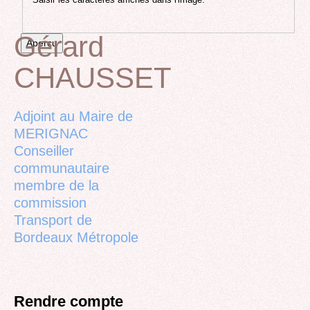
Saisir les caractères affichés dans l'image.
Gérard
CHAUSSET
Back
to
top
Adjoint au Maire de
MERIGNAC
Conseiller
communautaire
membre de la
commission
Transport de
Bordeaux Métropole
Rendre compte