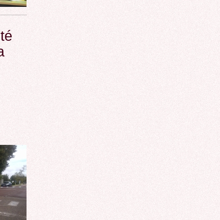
été
a