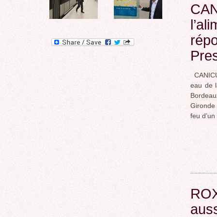
CANI
l’al
répo
Pre
CANICULE
eau de 
Bordeau
Gironde 
feu d’un
ROX
auss