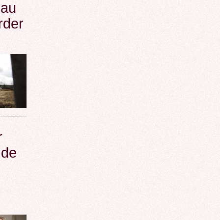
 au
rder
r
 de