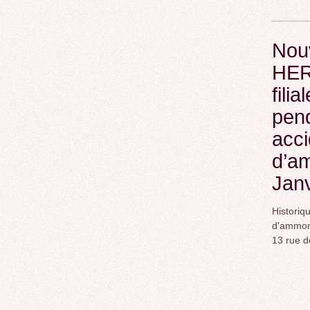
Nouv
HER
fili
pend
acci
d’am
Janv
Histor
d'ammon
13 rue d