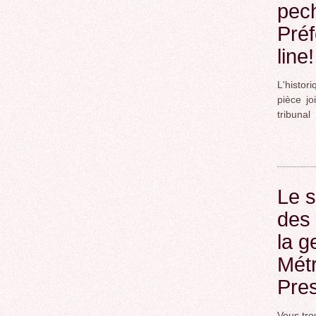
pech
Préf
line
L'histor
pièce jo
tribunal
Le s
des 
la g
Mét
Pre
Vous tro