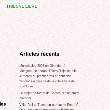
TRIBUNE LIBRE
E
MÉRIGNAC
GNAC
POINT DE VUE
EJOINT
E
,
Articles récents
SSE
LABLE,
Municipales 2026 en Gironde : à
Mérignac, le sortant Thierry Trijoulet plie
le match au premier tour et confirme
NT DE
l’ancrage à gauche de la ville article de
Sud Ouest
Le projet de Métro de Bordeaux : un projet
,
mort-né!
des
Ville, Rail et Transport attribue le Pass d’
Or au réseau de transport de Bordeaux