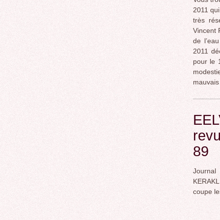
2011 qui
très rés
Vincent 
de l’ea
2011 déc
pour le 
modestie
mauvais 
EEL
revu
89
Journal
KERAKL
coupe l