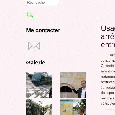
Formulaire
de
recherche
Usag
Me contacter
arrê
entr
L’arrêt
concern
Galerie
Gironde 
avant de
notamm
restrict
l'arrosa
de sport
remplis
véhicule