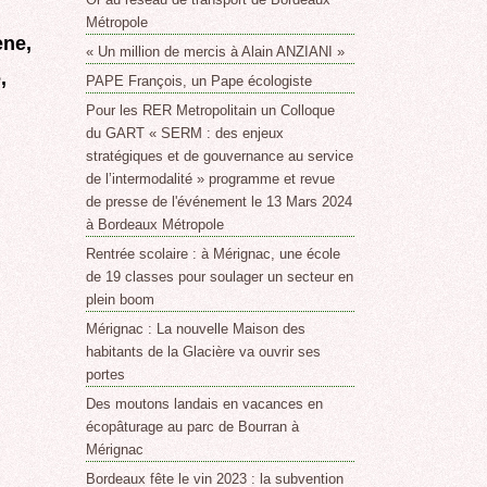
Métropole
ène,
« Un million de mercis à Alain ANZIANI »
,
PAPE François, un Pape écologiste
Pour les RER Metropolitain un Colloque
du GART « SERM : des enjeux
stratégiques et de gouvernance au service
de l’intermodalité » programme et revue
de presse de l'événement le 13 Mars 2024
à Bordeaux Métropole
Rentrée scolaire : à Mérignac, une école
de 19 classes pour soulager un secteur en
plein boom
Mérignac : La nouvelle Maison des
habitants de la Glacière va ouvrir ses
portes
Des moutons landais en vacances en
écopâturage au parc de Bourran à
Mérignac
Bordeaux fête le vin 2023 : la subvention