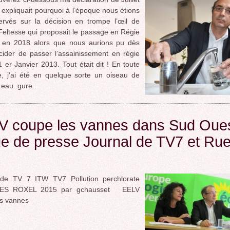
 expliquait pourquoi à l’époque nous étions
ervés sur la décision en trompe l’œil de
Feltesse qui proposait le passage en Régie
u en 2018 alors que nous aurions pu dès
ider de passer l’assainissement en régie
1 er Janvier 2013. Tout était dit ! En toute
, j’ai été en quelque sorte un oiseau de
eau..gure.
V coupe les vannes dans Sud Oues
e de presse Journal de TV7 et Ru
 de TV 7 ITW TV7 Pollution perchlorate
ES ROXEL 2015 par gchausset EELV
es vannes