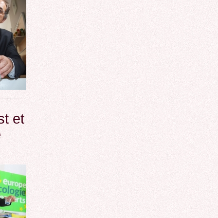
t et
e