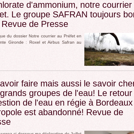
lorate d'ammonium, notre courrier
et. Le groupe SAFRAN toujours bo
! Revue de Presse
ique du dossier Notre courrier au Préfet en
inte Gironde : Roxel et Airbus Safran au
avoir faire mais aussi le savoir che
grands groupes de l'eau! Le retour
estion de l'eau en régie à Bordeaux
ropole est abandonné! Revue de
sse
uverez ci-dessous ma déclaration de Juillet