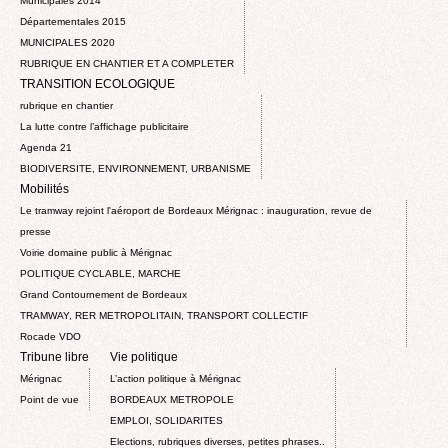
Municipales 2014
Départementales 2015
MUNICIPALES 2020
RUBRIQUE EN CHANTIER ET A COMPLETER
TRANSITION ECOLOGIQUE
rubrique en chantier
La lutte contre l’affichage publicitaire
Agenda 21
BIODIVERSITE, ENVIRONNEMENT, URBANISME
Mobilités
Le tramway rejoint l'aéroport de Bordeaux Mérignac : inauguration, revue de
presse
Voirie domaine public à Mérignac
POLITIQUE CYCLABLE, MARCHE
Grand Contournement de Bordeaux
TRAMWAY, RER METROPOLITAIN, TRANSPORT COLLECTIF
Rocade VDO
Tribune libre
Vie politique
Mérignac
L’action politique à Mérignac
Point de vue
BORDEAUX METROPOLE
EMPLOI, SOLIDARITES
Elections, rubriques diverses, petites phrases..