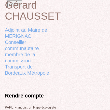
Gérard
CHAUSSET
Back
to
top
Adjoint au Maire de
MERIGNAC
Conseiller
communautaire
membre de la
commission
Transport de
Bordeaux Métropole
Rendre compte
PAPE François, un Pape écologiste