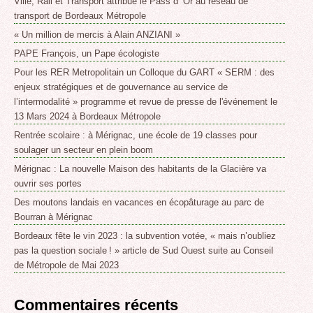
Ville, Rail et Transport attribue le Pass d’ Or au réseau de
transport de Bordeaux Métropole
« Un million de mercis à Alain ANZIANI »
PAPE François, un Pape écologiste
Pour les RER Metropolitain un Colloque du GART « SERM : des
enjeux stratégiques et de gouvernance au service de
l’intermodalité » programme et revue de presse de l'événement le
13 Mars 2024 à Bordeaux Métropole
Rentrée scolaire : à Mérignac, une école de 19 classes pour
soulager un secteur en plein boom
Mérignac : La nouvelle Maison des habitants de la Glacière va
ouvrir ses portes
Des moutons landais en vacances en écopâturage au parc de
Bourran à Mérignac
Bordeaux fête le vin 2023 : la subvention votée, « mais n’oubliez
pas la question sociale ! » article de Sud Ouest suite au Conseil
de Métropole de Mai 2023
Commentaires récents