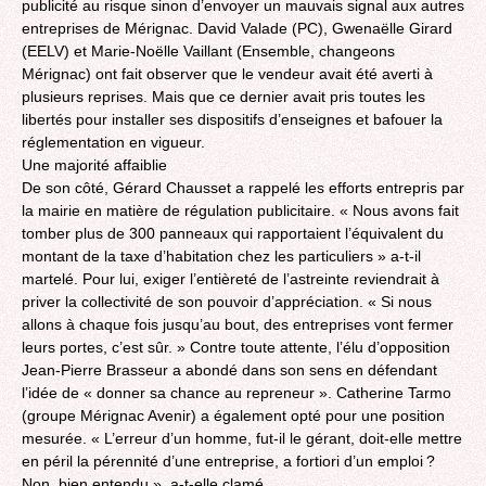
publicité au risque sinon d’envoyer un mauvais signal aux autres
entreprises de Mérignac. David Valade (PC), Gwenaëlle Girard
(EELV) et Marie-Noëlle Vaillant (Ensemble, changeons
Mérignac) ont fait observer que le vendeur avait été averti à
plusieurs reprises. Mais que ce dernier avait pris toutes les
libertés pour installer ses dispositifs d’enseignes et bafouer la
réglementation en vigueur.
Une majorité affaiblie
De son côté, Gérard Chausset a rappelé les efforts entrepris par
la mairie en matière de régulation publicitaire. « Nous avons fait
tomber plus de 300 panneaux qui rapportaient l’équivalent du
montant de la taxe d’habitation chez les particuliers » a-t-il
martelé. Pour lui, exiger l’entièreté de l’astreinte reviendrait à
priver la collectivité de son pouvoir d’appréciation. « Si nous
allons à chaque fois jusqu’au bout, des entreprises vont fermer
leurs portes, c’est sûr. » Contre toute attente, l’élu d’opposition
Jean-Pierre Brasseur a abondé dans son sens en défendant
l’idée de « donner sa chance au repreneur ». Catherine Tarmo
(groupe Mérignac Avenir) a également opté pour une position
mesurée. « L’erreur d’un homme, fut-il le gérant, doit-elle mettre
en péril la pérennité d’une entreprise, a fortiori d’un emploi ?
Non, bien entendu », a-t-elle clamé.