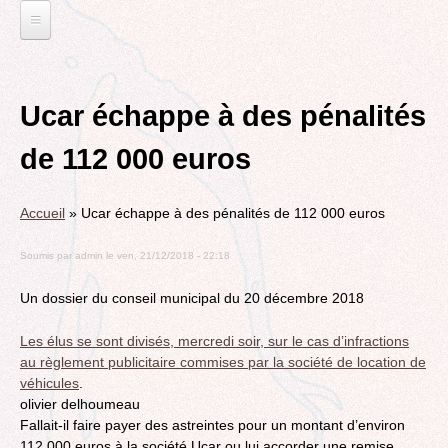
Jump
to
navigation
L'EAU ET LES DECHETS
Back
ECONOMIE D’EAU, SAGE, SÉCHERESSE
ELECTIONS
to
Ucar échappe à des pénalités
top
LA GESTION DES DECHETS
MUNICIPALES 2014
TRANSITION ECOLOGIQUE
de 112 000 euros
CONTRAT DE L'EAU, POLLUTIONS DIVERSES
DÉPARTEMENTALES 2015
RUBRIQUE EN CHANTIER
MOBILITÉS
MUNICIPALES 2020
LA LUTTE CONTRE L’AFFICHAGE
Accueil
»
Ucar échappe à des pénalités de 112 000 euros
VOIRIE DOMAINE PUBLIC À MÉRIGNAC
TRIBUNE LIBRE
RUBRIQUE EN CHANTIER ET A COMPLETER
PUBLICITAIRE
LE TRAMWAY REJOINT L'AÉROPORT DE
Soumis par
admin
le
ven, 21/12/2018 - 22:18
AGENDA 21
MÉRIGNAC
VIE POLITIQUE
BORDEAUX MÉRIGNAC : INAUGURATION,
BIODIVERSITE, ENVIRONNEMENT, URBANISME
REVUE DE PRESSE
POINT DE VUE
Un dossier du conseil municipal du 20 décembre 2018
L’ACTION POLITIQUE À MÉRIGNAC
POLITIQUE CYCLABLE, MARCHE
BORDEAUX METROPOLE
Les élus se sont divisés, mercredi soir, sur le cas d’infractions
GRAND CONTOURNEMENT DE BORDEAUX
au règlement publicitaire commises par la société de location de
EMPLOI, SOLIDARITES
véhicules
.
TRAMWAY, RER METROPOLITAIN, TRANSPORT
ELECTIONS, RUBRIQUES DIVERSES, PETITES
olivier delhoumeau
COLLECTIF
PHRASES..
Fallait-il faire payer des astreintes pour un montant d’environ
ROCADE VDO
112 000 euros à la société Ucar ou lui accorder une remise