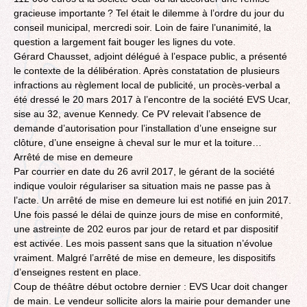
gracieuse importante ? Tel était le dilemme à l’ordre du jour du
conseil municipal, mercredi soir. Loin de faire l’unanimité, la
question a largement fait bouger les lignes du vote.
Gérard Chausset, adjoint délégué à l’espace public, a présenté
le contexte de la délibération. Après constatation de plusieurs
infractions au règlement local de publicité, un procès-verbal a
été dressé le 20 mars 2017 à l’encontre de la société EVS Ucar,
sise au 32, avenue Kennedy. Ce PV relevait l’absence de
demande d’autorisation pour l’installation d’une enseigne sur
clôture, d’une enseigne à cheval sur le mur et la toiture…
Arrêté de mise en demeure
Par courrier en date du 26 avril 2017, le gérant de la société
indique vouloir régulariser sa situation mais ne passe pas à
l’acte. Un arrêté de mise en demeure lui est notifié en juin 2017.
Une fois passé le délai de quinze jours de mise en conformité,
une astreinte de 202 euros par jour de retard et par dispositif
est activée. Les mois passent sans que la situation n’évolue
vraiment. Malgré l’arrêté de mise en demeure, les dispositifs
d’enseignes restent en place.
Coup de théâtre début octobre dernier : EVS Ucar doit changer
de main. Le vendeur sollicite alors la mairie pour demander une