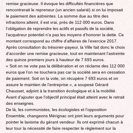
remise gracieuse. Il évoque les difficultés financières que
rencontrerait le repreneur (un ancien salarié) si on lui imposait
le paiement des astreintes. La somme due au titre des
infractions atteint, il est vrai, près de 112 000 euros. Dans
l’obligation de reprendre les actifs et passifs de la société,
l’acquéreur potentiel n’a pas les moyens d’honorer la dette. Ce
montant correspond au chiffre d’affaires de l’exercice 2017.
Après consultation du trésorier-payeur, la Ville fait donc le choix
d’accorder une remise gracieuse, tout en maintenant l’astreinte
des quinze premiers jours à hauteur de 7 693 euros.
« Soit on ne vote pas la délibération et on réclame des 112 000
euros que l’on ne touchera pas car la société sera en cessation
de paiement. Soit on la vote, on récupère 7 693 euros et on
assure le maintien de l’entreprise », a soupesé Gérard
Chausset, adjoint à la transition écologique et à la mobilité.
Avant d’ajouter que l’objectif principal était atteint avec le retrait
des enseignes.
De là, les communistes, les écologistes et l’opposition
Ensemble, changeons Mérignac ont joint leurs arguments pour
pointer le laxisme du gérant vendeur. Ils ont exprimé chacun à
leur tour la nécessité de faire respecter le règlement sur la