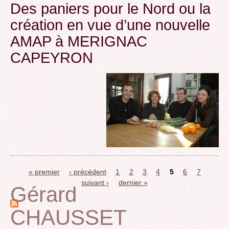
Des paniers pour le Nord ou la
création en vue d’une nouvelle
AMAP à MERIGNAC
CAPEYRON
« premier
‹ précédent
1
2
3
4
5
6
7
Pages
suivant ›
dernier »
Gérard
CHAUSSET
Back
to