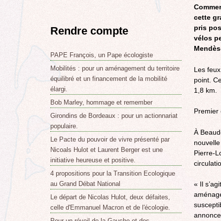
Commerça
cette gr
pris po
Rendre compte
vélos p
Mendès-
PAPE François, un Pape écologiste
Mobilités : pour un aménagement du territoire
Les feux
équilibré et un financement de la mobilité
point. Ce
élargi.
1,8 km.
Bob Marley, hommage et remember
Premier 
Girondins de Bordeaux : pour un actionnariat
populaire.
À Beaudé
Le Pacte du pouvoir de vivre présenté par
nouvelle
Nicoals Hulot et Laurent Berger est une
Pierre-Lo
initiative heureuse et positive.
circulati
4 propositions pour la Transition Ecologique
au Grand Débat National
« Il s’ag
aménagem
Le départ de Nicolas Hulot, deux défaites,
susceptib
celle d'Emmanuel Macron et de l'écologie.
annonce 
Pour un réveil de la Gauche et des