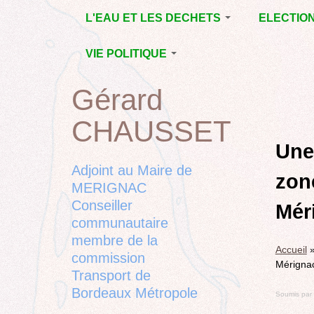
Jump
L'EAU ET LES DECHETS
ELECTIO
to
navigation
ECONOMIE D’EAU,
MUNICIPAL
VIE POLITIQUE
SAGE, SÉCHERESSE
DÉPARTEM
LA GESTION DES
L’ACTION POLITIQUE À
2015
Gérard
Back
DECHETS
MÉRIGNAC
MUNICIPAL
to
CONTRAT DE L'EAU,
BORDEAUX
CHAUSSET
top
RUBRIQUE
Back
POLLUTIONS
METROPOLE
CHANTIER 
to
Une 
DIVERSES
EMPLOI, SOLIDARITES
COMPLETE
top
Adjoint au Maire de
zon
ELECTIONS,
MERIGNAC
RUBRIQUES
Conseiller
DIVERSES, PETITES
Mér
PHRASES..
communautaire
membre de la
Accueil
commission
Mérigna
Transport de
Bordeaux Métropole
Soumis par