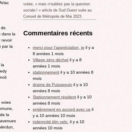
Arlac
votée, « mais n’oubliez pas la question
sociale ! » article de Sud Ouest suite au
Conseil de Métropole de Mai 2023
 de
Commentaires récents
 dans la
 revoir
 par la
merci pour l'appréciation, je
il y a
8 années 1 mois
Village zéro déchet
il y a 8
 la
années 1 mois
nedy
stationnement
il y a 10 années 8
moli
mois
drame de Puisseguin
il y a 10
années 8 mois
Stationnement résident
il y a 10
 voies
années 8 mois
ommune,
entièrement en accord avec ce
il
de la
y a 10 années 10 mois
s avenues
indemnité klm velo
il y a 10
 Verdun,
années 10 mois