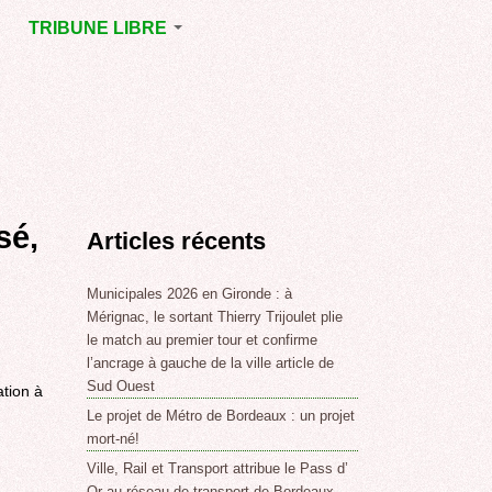
TRIBUNE LIBRE
E
MÉRIGNAC
GNAC
POINT DE VUE
EJOINT
E
,
sé,
Articles récents
SSE
LABLE,
Municipales 2026 en Gironde : à
Mérignac, le sortant Thierry Trijoulet plie
le match au premier tour et confirme
NT DE
l’ancrage à gauche de la ville article de
Sud Ouest
tion à
Le projet de Métro de Bordeaux : un projet
,
mort-né!
Ville, Rail et Transport attribue le Pass d’
Or au réseau de transport de Bordeaux