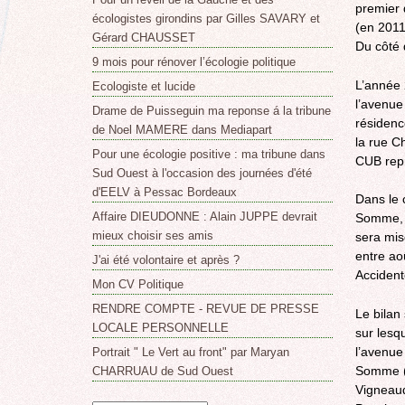
premier 
écologistes girondins par Gilles SAVARY et
(en 2011
Gérard CHAUSSET
Du côté 
9 mois pour rénover l’écologie politique
L’année
Ecologiste et lucide
l’avenue
Drame de Puisseguin ma reponse á la tribune
résidenc
de Noel MAMERE dans Mediapart
la rue C
Pour une écologie positive : ma tribune dans
CUB repr
Sud Ouest à l'occasion des journées d'été
d'EELV à Pessac Bordeaux
Dans le 
Affaire DIEUDONNE : Alain JUPPE devrait
Somme, P
mieux choisir ses amis
sera mis
entre ao
J'ai été volontaire et après ?
Accident
Mon CV Politique
RENDRE COMPTE - REVUE DE PRESSE
Le bilan
LOCALE PERSONNELLE
sur lesq
l’avenue
Portrait " Le Vert au front" par Maryan
Somme (1
CHARRUAU de Sud Ouest
Vigneaud