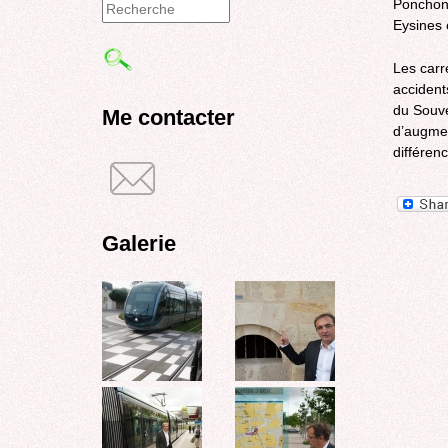
Ponchon 
Eysines 
Formulaire
de
Les carr
accident
recherche
du Souve
Me contacter
d’augmen
différen
Galerie