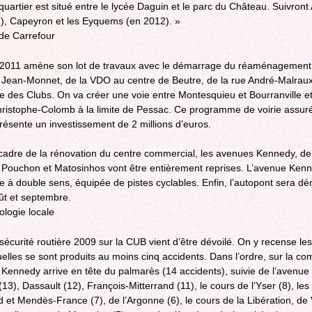
quartier est situé entre le lycée Daguin et le parc du Château. Suivront 
), Capeyron et les Eyquems (en 2012). »
de Carrefour
 2011 amène son lot de travaux avec le démarrage du réaménagement
 Jean-Monnet, de la VDO au centre de Beutre, de la rue André-Malraux
e des Clubs. On va créer une voie entre Montesquieu et Bourranville et
hristophe-Colomb à la limite de Pessac. Ce programme de voirie assuré
ésente un investissement de 2 millions d’euros.
cadre de la rénovation du centre commercial, les avenues Kennedy, de
ouchon et Matosinhos vont être entièrement reprises. L’avenue Ken
e à double sens, équipée de pistes cyclables. Enfin, l’autopont sera dé
ût et septembre.
ologie locale
 sécurité routière 2009 sur la CUB vient d’être dévoilé. On y recense les
uelles se sont produits au moins cinq accidents. Dans l’ordre, sur la c
 Kennedy arrive en tête du palmarès (14 accidents), suivie de l’avenue 
3), Dassault (12), François-Mitterrand (11), le cours de l’Yser (8), le
 et Mendès-France (7), de l’Argonne (6), le cours de la Libération, de