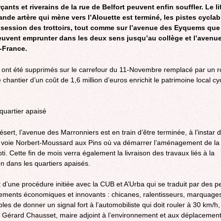
nts et riverains de la rue de Belfort peuvent enfin souffler. Le li
ROCADE VDO
ande artère qui mène vers l’Alouette est terminé, les pistes cyclab
ssession des trottoirs, tout comme sur l’avenue des Eyquems que
euvent emprunter dans les deux sens jusqu’au collège et l’avenue
France.
 ont été supprimés sur le carrefour du 11-Novembre remplacé par un r
 chantier d’un coût de 1,6 million d’euros enrichit le patrimoine local cy
quartier apaisé
sert, l’avenue des Marronniers est en train d’être terminée, à l’instar d
 voie Norbert-Moussard aux Pins où va démarrer l’aménagement de la
ti. Cette fin de mois verra également la livraison des travaux liés à la
on dans les quartiers apaisés.
it d’une procédure initiée avec la CUB et A’Urba qui se traduit par des pe
ents économiques et innovants : chicanes, ralentisseurs, marquages
les de donner un signal fort à l’automobiliste qui doit rouler à 30 km/h,
Gérard Chausset, maire adjoint à l’environnement et aux déplacement