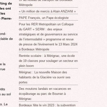
fting de
Métropole
les ont
« Un million de mercis à Alain ANZIANI »
 les
PAPE François, un Pape écologiste
 Pierre-
Pour les RER Metropolitain un Colloque
du GART « SERM : des enjeux
ond-
stratégiques et de gouvernance au service
clable de
de l’intermodalité » programme et revue
de presse de l'événement le 13 Mars 2024
à Bordeaux Métropole
Rentrée scolaire : à Mérignac, une école
de 19 classes pour soulager un secteur en
e la
plein boom
 rue
Mérignac : La nouvelle Maison des
habitants de la Glacière va ouvrir ses
portes
Des moutons landais en vacances en
tits
écopâturage au parc de Bourran à
 au sol
Mérignac
s. Le
Bordeaux fête le vin 2023 : la subvention