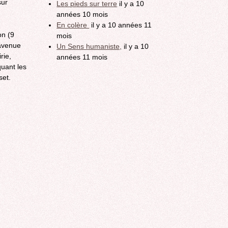
sur
Les pieds sur terre
il y a 10
années 10 mois
En colère
il y a 10 années 11
on (9
mois
/avenue
Un Sens humaniste,
il y a 10
rie,
années 11 mois
quant les
set.