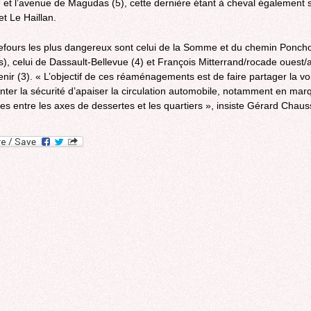
et l’avenue de Magudas (5), cette dernière étant à cheval également 
et Le Haillan.
efours les plus dangereux sont celui de la Somme et du chemin Ponch
s), celui de Dassault-Bellevue (4) et François Mitterrand/rocade ouest
nir (3). « L’objectif de ces réaménagements est de faire partager la voi
ter la sécurité d’apaiser la circulation automobile, notamment en mar
ces entre les axes de dessertes et les quartiers », insiste Gérard Chaus