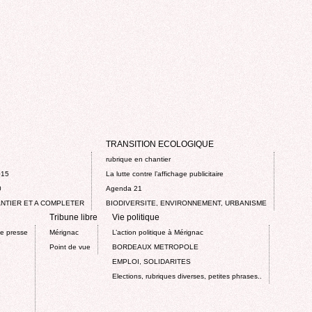
TRANSITION ECOLOGIQUE
rubrique en chantier
015
La lutte contre l’affichage publicitaire
0
Agenda 21
NTIER ET A COMPLETER
BIODIVERSITE, ENVIRONNEMENT, URBANISME
Tribune libre
Vie politique
de presse
Mérignac
L’action politique à Mérignac
Point de vue
BORDEAUX METROPOLE
EMPLOI, SOLIDARITES
Elections, rubriques diverses, petites phrases..