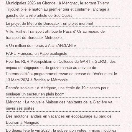
Municipales 2026 en Gironde : à Mérignac, le sortant Thierry
Trijoulet plie le match au premier tour et confirme l’ancrage à
gauche de la ville article de Sud Ouest
Le projet de Métro de Bordeaux : un projet mort-né!
Ville, Rail et Transport attribue le Pass d’ Or au réseau de
transport de Bordeaux Métropole
« Un million de mercis à Alain ANZIANI »
PAPE François, un Pape écologiste
Pour les RER Metropolitain un Colloque du GART « SERM : des
enjeux stratégiques et de gouvernance au service de
l’intermodalité » programme et revue de presse de l'événement le
13 Mars 2024 à Bordeaux Métropole
Rentrée scolaire : à Mérignac, une école de 19 classes pour
soulager un secteur en plein boom
Mérignac : La nouvelle Maison des habitants de la Glacière va
ouvrir ses portes
Des moutons landais en vacances en écopâturage au parc de
Bourran à Mérignac
Bordeaux fête le vin 2023 : la subvention votée, « mais n’oubliez