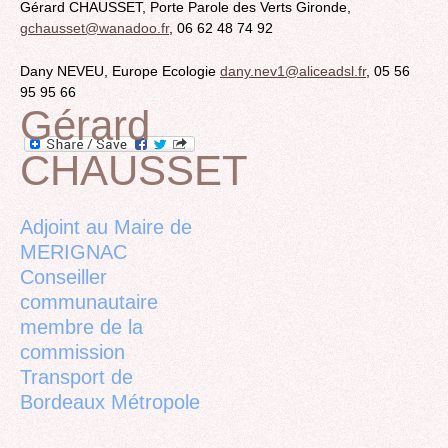
Gérard CHAUSSET, Porte Parole des Verts Gironde,
gchausset@wanadoo.fr
, 06 62 48 74 92
Dany NEVEU, Europe Ecologie
dany.nev1@aliceadsl.fr
, 05 56
95 95 66
Gérard
CHAUSSET
Back
to
top
Adjoint au Maire de
MERIGNAC
Conseiller
communautaire
membre de la
commission
Transport de
Bordeaux Métropole