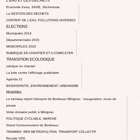
L'EAU ET LES DECHETS
Economie d’eau, SAGE, Sécheresse
La GESTION DES DECHETS
CONTRAT DE L'EAU, POLLUTIONS DIVERSES
ELECTIONS
Municipales 2014
Départementales 2015
MUNICIPALES 2020
RUBRIQUE EN CHANTIER ET A COMPLETER
TRANSITION ECOLOGIQUE
rubrique en chantier
La lutte contre l’affichage publicitaire
Agenda 21
BIODIVERSITE, ENVIRONNEMENT, URBANISME
Mobilités
Le tramway rejoint l'aéroport de Bordeaux Mérignac : inauguration, revue de
presse
Voirie domaine public à Mérignac
POLITIQUE CYCLABLE, MARCHE
Grand Contournement de Bordeaux
TRAMWAY, RER METROPOLITAIN, TRANSPORT COLLECTIF
Rocade VDO