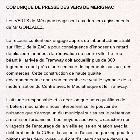
COMUNIQUE DE PRESSE DES VERS DE MERIGNAC
Les VERTS de Mérignac réagissent aux derniers agissements
de Mr GONZALEZ.
Le recours contentieux engagé auprès du tribunal administratif
sur l’îlot 1 de la ZAC a pour conséquence d’imposer un retard
de plusieurs années à la rénovation du centre ville. Le trou
béant à l’arrivée du Tramway doit accueillir plus de 300
logements dont près d’une centaine de logements sociaux, des
commerces. Cette construction de haute qualité
environnementale dans son ensemble se veut le symbole de la
modernisation du Centre avec le Médiathèque et le Tramway.
L’attitude irresponsable et la décision que nous qualifions de
« bête et méchante » nous interpellent sur le pouvoir de
nuisance que s’arroge un élu municipal sur sa seule prétention
à maîtriser l’urbanisme. Les moyens soulevés, « caractère non
villageois de l’entourage de la vieille église en relation avec la
délibération de la CUB et la sécurité d’accès au parking pour les
piétons et les deux roues » qui ont d’ailleurs changé depuis le