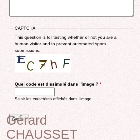
CAPTCHA
This question is for testing whether or not you are a
human visitor and to prevent automated spam
submissions.
Quel code est dissimulé dans l'image ?
*
Saisir les caractères affichés dans l'image.
Gérard
CHAUSSET
Back
to