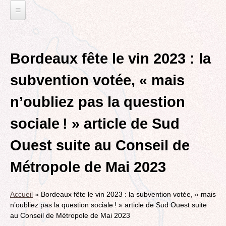
Jump
to
navigation
L'EAU ET LES DECHETS
Back
ECONOMIE D’EAU, SAGE, SÉCHERESSE
ELECTIONS
to
Bordeaux fête le vin 2023 : la
top
LA GESTION DES DECHETS
MUNICIPALES 2014
TRANSITION ECOLOGIQUE
subvention votée, « mais
CONTRAT DE L'EAU, POLLUTIONS DIVERSES
DÉPARTEMENTALES 2015
RUBRIQUE EN CHANTIER
MOBILITÉS
n’oubliez pas la question
MUNICIPALES 2020
LA LUTTE CONTRE L’AFFICHAGE
VOIRIE DOMAINE PUBLIC À MÉRIGNAC
TRIBUNE LIBRE
RUBRIQUE EN CHANTIER ET A COMPLETER
PUBLICITAIRE
sociale ! » article de Sud
LE TRAMWAY REJOINT L'AÉROPORT DE
AGENDA 21
MÉRIGNAC
VIE POLITIQUE
BORDEAUX MÉRIGNAC : INAUGURATION,
Ouest suite au Conseil de
BIODIVERSITE, ENVIRONNEMENT, URBANISME
REVUE DE PRESSE
POINT DE VUE
L’ACTION POLITIQUE À MÉRIGNAC
Métropole de Mai 2023
POLITIQUE CYCLABLE, MARCHE
BORDEAUX METROPOLE
GRAND CONTOURNEMENT DE BORDEAUX
EMPLOI, SOLIDARITES
Accueil
»
Bordeaux fête le vin 2023 : la subvention votée, « mais
TRAMWAY, RER METROPOLITAIN, TRANSPORT
ELECTIONS, RUBRIQUES DIVERSES, PETITES
n’oubliez pas la question sociale ! » article de Sud Ouest suite
COLLECTIF
PHRASES..
au Conseil de Métropole de Mai 2023
ROCADE VDO