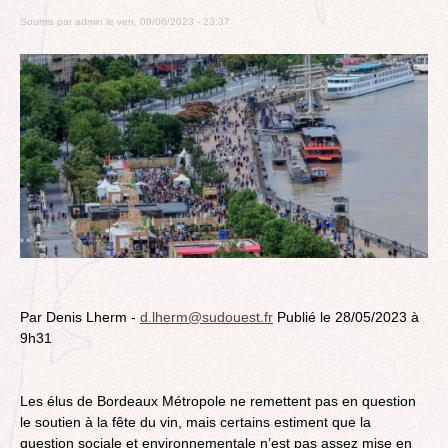
Soumis par
admin
le
ven, 09/06/2023 - 23:37
Par Denis Lherm -
d.lherm@sudouest.fr
Publié le 28/05/2023 à
9h31
Les élus de Bordeaux Métropole ne remettent pas en question
le soutien à la fête du vin, mais certains estiment que la
question sociale et environnementale n’est pas assez mise en