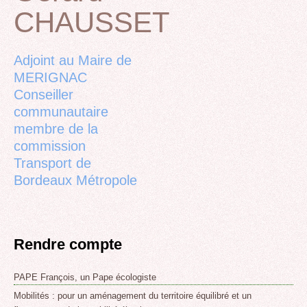
CHAUSSET
Back
to
top
Adjoint au Maire de
MERIGNAC
Conseiller
communautaire
membre de la
commission
Transport de
Bordeaux Métropole
Rendre compte
PAPE François, un Pape écologiste
Mobilités : pour un aménagement du territoire équilibré et un