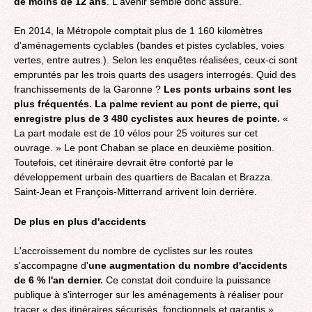
de moins de 12 ans
. L'avenir semble donc assuré.
En 2014, la Métropole comptait plus de 1 160 kilomètres
d'aménagements cyclables (bandes et pistes cyclables, voies
vertes, entre autres.). Selon les enquêtes réalisées, ceux-ci sont
empruntés par les trois quarts des usagers interrogés. Quid des
franchissements de la Garonne ?
Les ponts urbains sont les
plus fréquentés. La palme revient au pont de pierre, qui
enregistre plus de 3 480 cyclistes aux heures de pointe.
«
La part modale est de 10 vélos pour 25 voitures sur cet
ouvrage. » Le pont Chaban se place en deuxième position.
Toutefois, cet itinéraire devrait être conforté par le
développement urbain des quartiers de Bacalan et Brazza.
Saint-Jean et François-Mitterrand arrivent loin derrière.
De plus en plus d'accidents
L'accroissement du nombre de cyclistes sur les routes
s'accompagne d'
une augmentation du nombre d'accidents
de 6 % l'an dernier.
Ce constat doit conduire la puissance
publique à s'interroger sur les aménagements à réaliser pour
tracer « des itinéraires sécurisés, fonctionnels et garantis ».