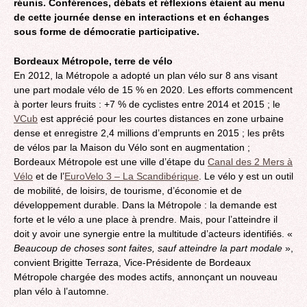
réunis. Conférences, débats et réflexions étaient au menu
de cette journée dense en interactions et en échanges
sous forme de démocratie participative.
Bordeaux Métropole, terre de vélo
En 2012, la Métropole a adopté un plan vélo sur 8 ans visant
une part modale vélo de 15 % en 2020. Les efforts commencent
à porter leurs fruits : +7 % de cyclistes entre 2014 et 2015 ; le
VCub
est apprécié pour les courtes distances en zone urbaine
dense et enregistre 2,4 millions d’emprunts en 2015 ; les prêts
de vélos par la Maison du Vélo sont en augmentation ;
Bordeaux Métropole est une ville d’étape du
Canal des 2 Mers à
Vélo
et de l’
EuroVelo 3 – La Scandibérique
. Le vélo y est un outil
de mobilité, de loisirs, de tourisme, d’économie et de
développement durable. Dans la Métropole : la demande est
forte et le vélo a une place à prendre. Mais, pour l’atteindre il
doit y avoir une synergie entre la multitude d’acteurs identifiés. «
Beaucoup de choses sont faites, sauf atteindre la part modale
»,
convient Brigitte Terraza, Vice-Présidente de Bordeaux
Métropole chargée des modes actifs, annonçant un nouveau
plan vélo à l’automne.