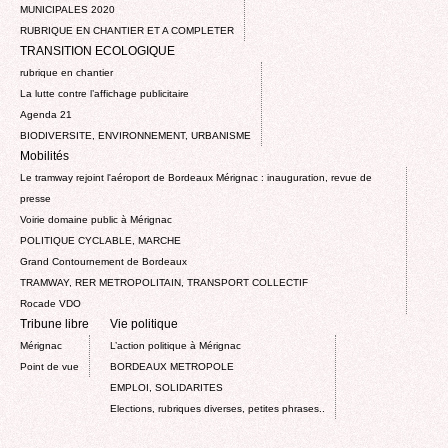
MUNICIPALES 2020
RUBRIQUE EN CHANTIER ET A COMPLETER
TRANSITION ECOLOGIQUE
rubrique en chantier
La lutte contre l’affichage publicitaire
Agenda 21
BIODIVERSITE, ENVIRONNEMENT, URBANISME
Mobilités
Le tramway rejoint l'aéroport de Bordeaux Mérignac : inauguration, revue de
presse
Voirie domaine public à Mérignac
POLITIQUE CYCLABLE, MARCHE
Grand Contournement de Bordeaux
TRAMWAY, RER METROPOLITAIN, TRANSPORT COLLECTIF
Rocade VDO
Tribune libre
Vie politique
Mérignac
L’action politique à Mérignac
Point de vue
BORDEAUX METROPOLE
EMPLOI, SOLIDARITES
Elections, rubriques diverses, petites phrases..