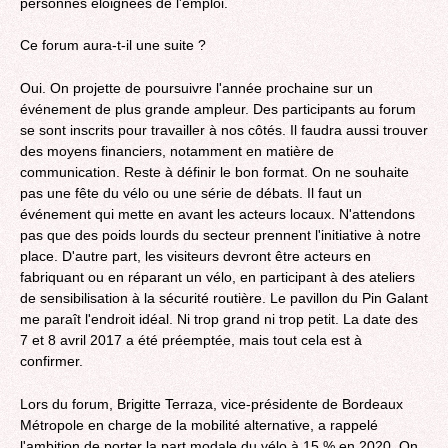
personnes éloignées de l'emploi.
Ce forum aura-t-il une suite ?
Oui. On projette de poursuivre l'année prochaine sur un
événement de plus grande ampleur. Des participants au forum
se sont inscrits pour travailler à nos côtés. Il faudra aussi trouver
des moyens financiers, notamment en matière de
communication. Reste à définir le bon format. On ne souhaite
pas une fête du vélo ou une série de débats. Il faut un
événement qui mette en avant les acteurs locaux. N'attendons
pas que des poids lourds du secteur prennent l'initiative à notre
place. D'autre part, les visiteurs devront être acteurs en
fabriquant ou en réparant un vélo, en participant à des ateliers
de sensibilisation à la sécurité routière. Le pavillon du Pin Galant
me paraît l'endroit idéal. Ni trop grand ni trop petit. La date des
7 et 8 avril 2017 a été préemptée, mais tout cela est à
confirmer.
Lors du forum, Brigitte Terraza, vice-présidente de Bordeaux
Métropole en charge de la mobilité alternative, a rappelé
l'ambition de porter la part modale du vélo à 15 % en 2020. On