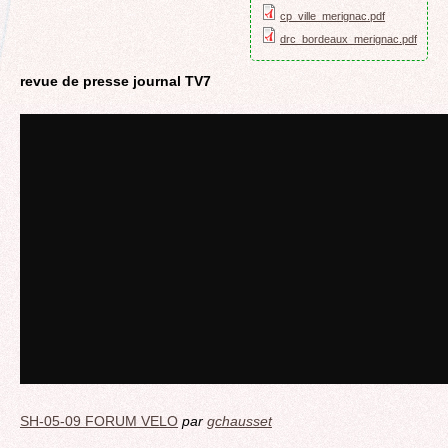
cp_ville_merignac.pdf
drc_bordeaux_merignac.pdf
revue de presse journal TV7
SH-05-09 FORUM VELO
par
gchausset