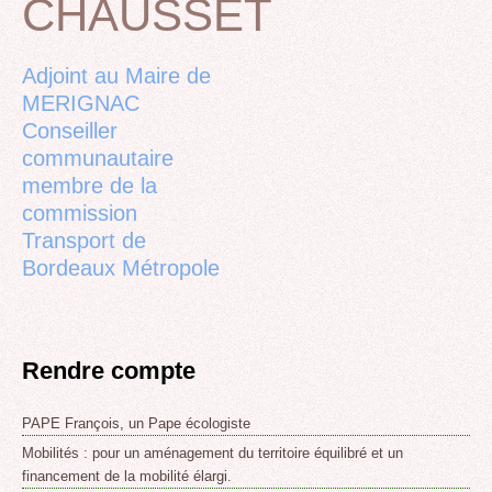
CHAUSSET
Back
to
top
Adjoint au Maire de
MERIGNAC
Conseiller
communautaire
membre de la
commission
Transport de
Bordeaux Métropole
Rendre compte
PAPE François, un Pape écologiste
Mobilités : pour un aménagement du territoire équilibré et un
financement de la mobilité élargi.