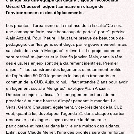
Gérard Chausset, adjoint au maire en charge de
l'environnement et des déplacements.
Les priorités : l'urbanisme et la maîtrise de la fiscalité
"Ce sera
une campagne forte, avec beaucoup de porte-à-porte", précise
Alain Anziani. Pour l'heure, il faut faire preuve de beaucoup de
pédagogie, car "les gens sont déçus par le gouvernement, mais
satisfaits de la vie à Mérignac", relève-t-il. Le projet commun
sera restitué mi-janvier et la liste fin janvier. Mais, dans la tête
des élus, les enjeux sont déjà clairement identifiés. Premier
enjeu : "il faut construire des logements et notamment profiter
de l'opération 50 000 logements le long des transports en
commun de la CUB. Aujourd'hui, il faut attendre 2 ans pour avoir
un logement social à Mérignac", explique Alain Anziani.
Deuxième enjeu : la fiscalité. L'engagement est pris de ne
procéder à aucune hausse d'impôt pendant le mandat. Le
Verts, Gérard Chausset, également, vice-président de la CUB
veut, quant à lui, développer l'agenda 21 dans chaque quartier,
renouveler le dialogue citoyen avec de la démocratie
participative et installer dans la ville une maison des aidants.
Enfin, pour Claude Mellier, l'une des priorités sera de renforcer