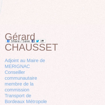
Gérard
CHAUSSET
Back
to
top
Adjoint au Maire de
MERIGNAC
Conseiller
communautaire
membre de la
commission
Transport de
Bordeaux Métropole