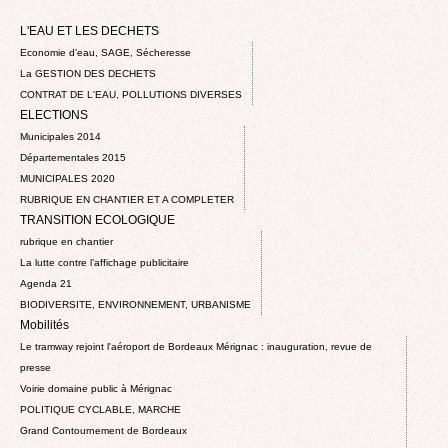
L'EAU ET LES DECHETS
Economie d’eau, SAGE, Sécheresse
La GESTION DES DECHETS
CONTRAT DE L'EAU, POLLUTIONS DIVERSES
ELECTIONS
Municipales 2014
Départementales 2015
MUNICIPALES 2020
RUBRIQUE EN CHANTIER ET A COMPLETER
TRANSITION ECOLOGIQUE
rubrique en chantier
La lutte contre l’affichage publicitaire
Agenda 21
BIODIVERSITE, ENVIRONNEMENT, URBANISME
Mobilités
Le tramway rejoint l'aéroport de Bordeaux Mérignac : inauguration, revue de
presse
Voirie domaine public à Mérignac
POLITIQUE CYCLABLE, MARCHE
Grand Contournement de Bordeaux