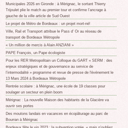
Municipales 2026 en Gironde : à Mérignac, le sortant Thierry
Trijoulet plie le match au premier tour et confirme l’ancrage à
gauche de la ville article de Sud Ouest
Le projet de Métro de Bordeaux : un projet mort-né!
Ville, Rail et Transport attribue le Pass d’ Or au réseau de
transport de Bordeaux Métropole
« Un million de mercis à Alain ANZIANI »
PAPE François, un Pape écologiste
Pour les RER Metropolitain un Colloque du GART « SERM : des
enjeux stratégiques et de gouvernance au service de
l’intermodalité » programme et revue de presse de l'événement le
13 Mars 2024 à Bordeaux Métropole
Rentrée scolaire : à Mérignac, une école de 19 classes pour
soulager un secteur en plein boom
Mérignac : La nouvelle Maison des habitants de la Glacière va
ouvrir ses portes
Des moutons landais en vacances en écopâturage au parc de
Bourran à Mérignac
Bordeaux fête le vin 2023 : la subvention votée, « mais n’oubliez