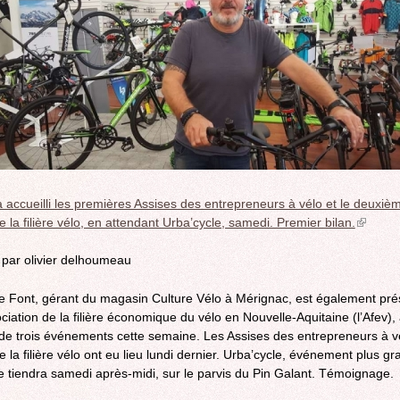
ROCADE VDO
 a accueilli les premières Assises des entrepreneurs à vélo et le deuxiè
 la filière vélo, en attendant Urba’cycle, samedi. Premier bilan.
(link
is
external
i par olivier delhoumeau
 Font, gérant du magasin Culture Vélo à Mérignac, est également pré
ociation de la filière économique du vélo en Nouvelle-Aquitaine (l’Afev),
e de trois événements cette semaine. Les Assises des entrepreneurs à vé
 la filière vélo ont eu lieu lundi dernier. Urba’cycle, événement plus gr
se tiendra samedi après-midi, sur le parvis du Pin Galant. Témoignage.