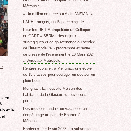
Métropole
« Un million de mercis à Alain ANZIANI »
PAPE François, un Pape écologiste
Pour les RER Metropolitain un Colloque
du GART « SERM : des enjeux
stratégiques et de gouvernance au service
de l’intermodalité » programme et revue
de presse de l'événement le 13 Mars 2024
à Bordeaux Métropole
me
Rentrée scolaire : à Mérignac, une école
de 19 classes pour soulager un secteur en
plein boom
)
Mérignac : La nouvelle Maison des
habitants de la Glacière va ouvrir ses
sident
portes
 à
Des moutons landais en vacances en
lo et le
écopâturage au parc de Bourran à
and
Mérignac
Bordeaux fête le vin 2023 : la subvention