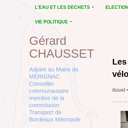
Jump
L'EAU ET LES DECHETS
ELECTIO
to
navigation
ECONOMIE D’EAU,
MUNICIPAL
VIE POLITIQUE
SAGE, SÉCHERESSE
DÉPARTEM
LA GESTION DES
L’ACTION POLITIQUE À
2015
Gérard
Back
DECHETS
MÉRIGNAC
MUNICIPAL
to
CONTRAT DE L'EAU,
BORDEAUX
CHAUSSET
top
RUBRIQUE
Back
POLLUTIONS
METROPOLE
CHANTIER 
to
Les 
DIVERSES
EMPLOI, SOLIDARITES
COMPLETE
top
Adjoint au Maire de
vél
ELECTIONS,
MERIGNAC
RUBRIQUES
Conseiller
DIVERSES, PETITES
Accueil
PHRASES..
communautaire
membre de la
Soumis par
commission
Transport de
Bordeaux Métropole