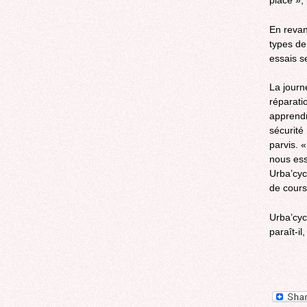
place », 
En revanc
types de
essais s
La journ
réparati
apprendr
sécurité
parvis. 
nous ess
Urba’cyc
de course
Urba’cyc
paraît-il