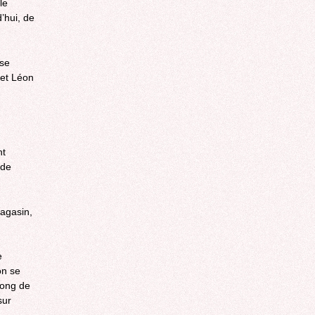
le
’hui, de
 se
 et Léon
nt
 de
agasin,
e
on se
long de
sur