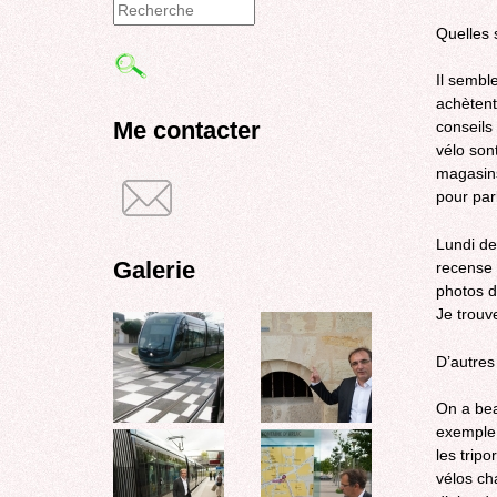
Formulaire
Quelles s
de
Il semble
recherche
achètent
Me contacter
conseils
vélo son
magasins 
pour parl
Lundi de
Galerie
recense l
photos d
Je trouve
D’autres
On a bea
exemple,
les tripo
vélos ch