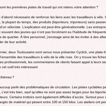
ont les premières pistes de travail qui ont retenu votre attention ?
 d’abord nécessaire de renforcer les liens avec les travailleurs à vélo. 
, la plupart du temps, des produits (biporteurs, triporteurs) sans passer
 d’un vélociste. L’explication est peut-être générationnelle. Les entrepr
t souvent des jeunes qui n’ont pas forcément eu l’habitude de fréquent
de quartier. À titre personnel, j’envisage ainsi de les inviter à des aft
er de leur activité.
rnier, deux Toulousains sont venus nous présenter Cyclick, une plate-f
’ensemble des travailleurs à vélo de la ville rose. On y trouve les fiches
es professionnels, les commentaires de clients faisant appel à leurs se
 cet outil très intéressant.
 thèmes ?
ucoup parlé des problématiques de circulation. Les pistes cyclables p
 c’est très bien, sauf qu’elles ne sont pas assez larges pour les biporte
rteurs. Certains trottoirs sont également difficiles d’accès. Surtout pour
argés de matériel qui pèsent entre 100 et 150 kilos. Les ateliers ont pe