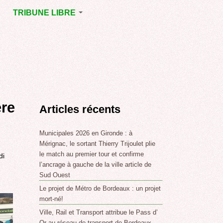
TRIBUNE LIBRE
E
MÉRIGNAC
GNAC
POINT DE VUE
EJOINT
E
,
ère
Articles récents
SSE
LABLE,
Municipales 2026 en Gironde : à
Mérignac, le sortant Thierry Trijoulet plie
le match au premier tour et confirme
di
NT DE
l’ancrage à gauche de la ville article de
Sud Ouest
Le projet de Métro de Bordeaux : un projet
,
mort-né!
Ville, Rail et Transport attribue le Pass d’
Or au réseau de transport de Bordeaux