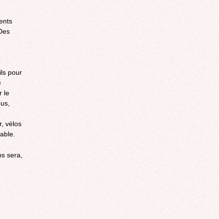
rents
 Des
ils pour
e
r le
us,
r, vélos
sable.
s sera,