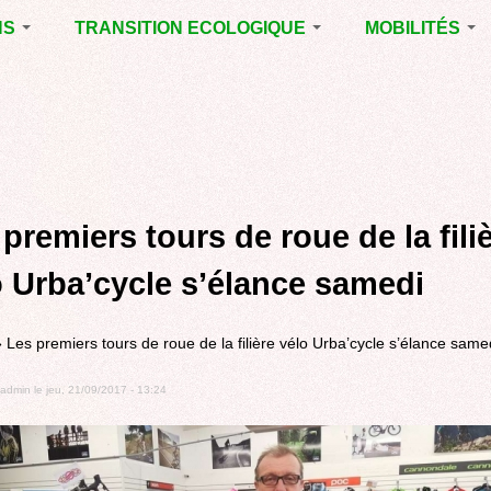
NS
TRANSITION ECOLOGIQUE
MOBILITÉS
ES 2014
RUBRIQUE EN
VOIRIE DOMAIN
CHANTIER
PUBLIC À MÉRI
ENTALES
LA LUTTE CONTRE
LE TRAMWAY R
L’AFFICHAGE
L'AÉROPORT D
ES 2020
PUBLICITAIRE
BORDEAUX
MÉRIGNAC :
 EN
AGENDA 21
INAUGURATION
ET A
premiers tours de roue de la fili
REVUE DE PRE
R
BIODIVERSITE,
ENVIRONNEMENT,
POLITIQUE CYC
o Urba’cycle s’élance samedi
URBANISME
MARCHE
GRAND
»
Les premiers tours de roue de la filière vélo Urba’cycle s’élance same
CONTOURNEME
BORDEAUX
admin
le
jeu, 21/09/2017 - 13:24
TRAMWAY, RER
METROPOLITAIN
TRANSPORT
COLLECTIF