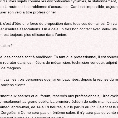
r d’autres sujets comme les discontinuités cyclables, le stationnement, 
de la route ou les problèmes d’assurance. Car il est impossible, aujourd
urer son vélo à titre professionnel.
t, c’est d’être une force de proposition dans tous ces domaines. On va
er d’autres associations. On a déjà un très bon contact avec Vélo-Cité
n est toujours plus efficace dans l’union.
mation ?
e, des choses sont à améliorer. En tant que professionnel, il est souve
e de recruter dans les métiers de mécanicien, technicien-vendeur, adjoint
ur de magasin…
 cas, les trois personnes que j’ai embauchées, depuis la reprise du m
 anciens clients.
ement aux assises et au forum, réservés aux professionnels, Urba’cycl
e résolument au grand public. La première édition de cette manifestati
samedi après-midi, de 14 à 18 heures, sur le parvis du Pin Galant et le 
 Dorgelès. « Ce ne sera pas un énième salon, il n’y aura pas de vente 