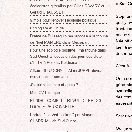
« Sud Ou
écologistes girondins par Gilles SAVARY et
Gérard CHAUSSET
Stéphane
9 mois pour rénover l’écologie politique
qu’il y a
Ecologiste et lucide
trentain
mieux st
Drame de Puisseguin ma reponse á la tribune
Née offi
de Noel MAMERE dans Mediapart
bien trav
Pour une écologie positive : ma tribune dans
désormais
Sud Ouest à l'occasion des journées d'été
d'EELV à Pessac Bordeaux
C’est-à-d
Affaire DIEUDONNE : Alain JUPPE devrait
mieux choisir ses amis
On a don
générale
J'ai été volontaire et après ?
symboliq
Mon CV Politique
des comm
RENDRE COMPTE - REVUE DE PRESSE
espérant
LOCALE PERSONNELLE
Portrait " Le Vert au front" par Maryan
Serez-vo
CHARRUAU de Sud Ouest
Oui, je 