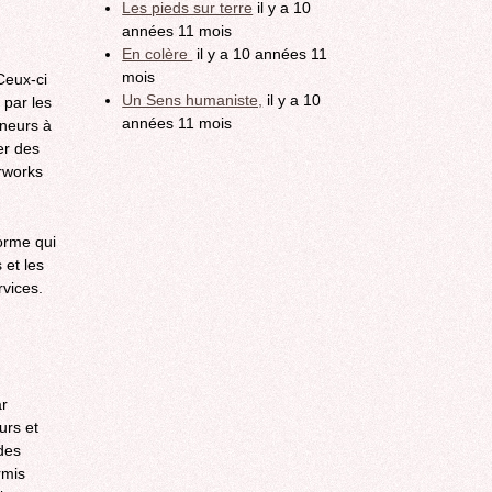
Les pieds sur terre
il y a 10
années 11 mois
En colère
il y a 10 années 11
mois
Ceux-ci
Un Sens humaniste,
il y a 10
 par les
années 11 mois
eneurs à
er des
erworks
orme qui
 et les
rvices.
ar
urs et
 des
rmis