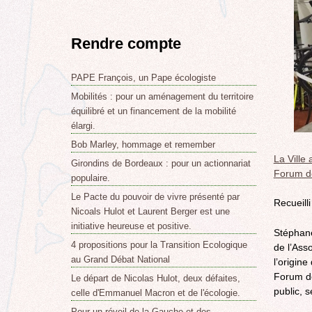
Rendre compte
PAPE François, un Pape écologiste
Mobilités : pour un aménagement du territoire
équilibré et un financement de la mobilité
élargi.
Bob Marley, hommage et remember
La Ville
Girondins de Bordeaux : pour un actionnariat
Forum de
populaire.
Le Pacte du pouvoir de vivre présenté par
Recueill
Nicoals Hulot et Laurent Berger est une
initiative heureuse et positive.
Stéphane
4 propositions pour la Transition Ecologique
de l’Ass
au Grand Débat National
l’origin
Forum de
Le départ de Nicolas Hulot, deux défaites,
public, 
celle d'Emmanuel Macron et de l'écologie.
Pour un réveil de la Gauche et des