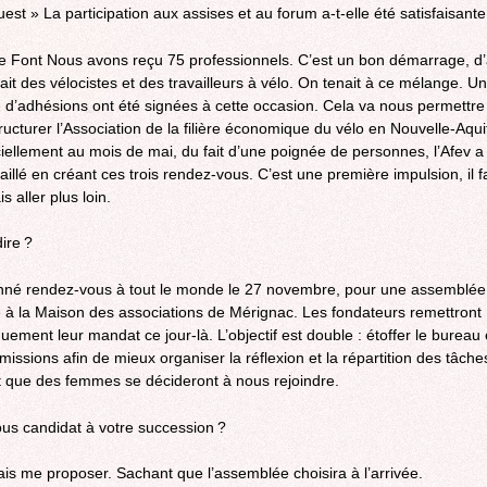
est » La participation aux assises et au forum a-t-elle été satisfaisante
 Font Nous avons reçu 75 professionnels. C’est un bon démarrage, d’
vait des vélocistes et des travailleurs à vélo. On tenait à ce mélange. U
e d’adhésions ont été signées à cette occasion. Cela va nous permettre
ructurer l’Association de la filière économique du vélo en Nouvelle-Aqui
ciellement au mois de mai, du fait d’une poignée de personnes, l’Afev a
aillé en créant ces trois rendez-vous. C’est une première impulsion, il f
 aller plus loin.
ire ?
né rendez-vous à tout le monde le 27 novembre, pour une assemblée
 à la Maison des associations de Mérignac. Les fondateurs remettront
uement leur mandat ce jour-là. L’objectif est double : étoffer le bureau 
issions afin de mieux organiser la réflexion et la répartition des tâche
 que des femmes se décideront à nous rejoindre.
us candidat à votre succession ?
vais me proposer. Sachant que l’assemblée choisira à l’arrivée.