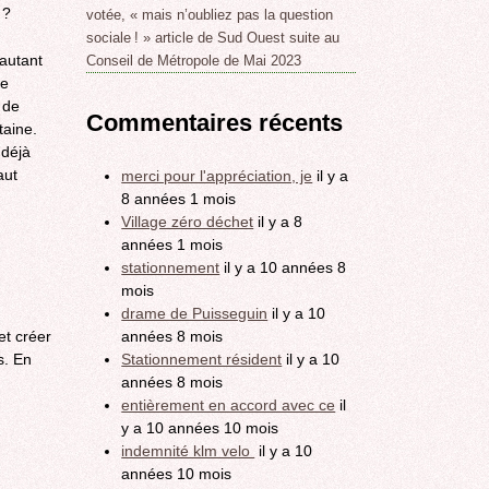
 ?
votée, « mais n’oubliez pas la question
sociale ! » article de Sud Ouest suite au
autant
Conseil de Métropole de Mai 2023
ne
 de
Commentaires récents
taine.
 déjà
aut
merci pour l'appréciation, je
il y a
8 années 1 mois
Village zéro déchet
il y a 8
années 1 mois
stationnement
il y a 10 années 8
mois
drame de Puisseguin
il y a 10
années 8 mois
et créer
Stationnement résident
il y a 10
s. En
années 8 mois
entièrement en accord avec ce
il
y a 10 années 10 mois
indemnité klm velo
il y a 10
années 10 mois