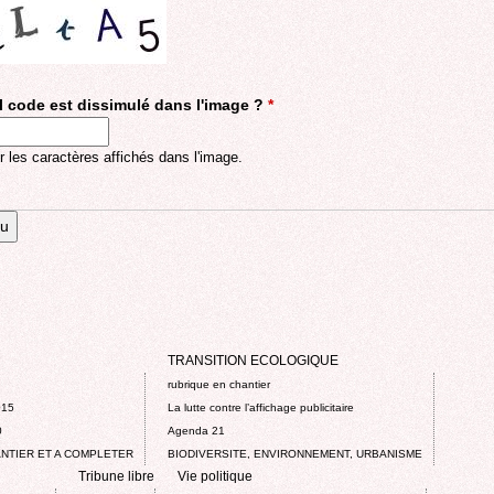
 code est dissimulé dans l'image ?
*
r les caractères affichés dans l'image.
TRANSITION ECOLOGIQUE
rubrique en chantier
015
La lutte contre l’affichage publicitaire
0
Agenda 21
NTIER ET A COMPLETER
BIODIVERSITE, ENVIRONNEMENT, URBANISME
Tribune libre
Vie politique