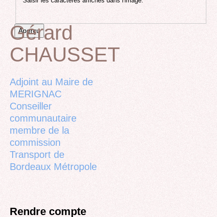
Saisir les caractères affichés dans l'image.
Gérard
CHAUSSET
Back
to
top
Adjoint au Maire de
MERIGNAC
Conseiller
communautaire
membre de la
commission
Transport de
Bordeaux Métropole
Rendre compte