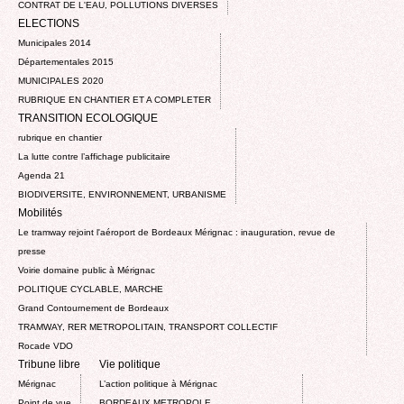
CONTRAT DE L'EAU, POLLUTIONS DIVERSES
ELECTIONS
Municipales 2014
Départementales 2015
MUNICIPALES 2020
RUBRIQUE EN CHANTIER ET A COMPLETER
TRANSITION ECOLOGIQUE
rubrique en chantier
La lutte contre l’affichage publicitaire
Agenda 21
BIODIVERSITE, ENVIRONNEMENT, URBANISME
Mobilités
Le tramway rejoint l'aéroport de Bordeaux Mérignac : inauguration, revue de
presse
Voirie domaine public à Mérignac
POLITIQUE CYCLABLE, MARCHE
Grand Contournement de Bordeaux
TRAMWAY, RER METROPOLITAIN, TRANSPORT COLLECTIF
Rocade VDO
Tribune libre
Vie politique
Mérignac
L’action politique à Mérignac
Point de vue
BORDEAUX METROPOLE