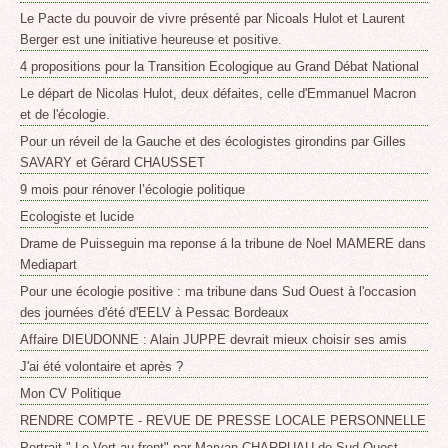
Le Pacte du pouvoir de vivre présenté par Nicoals Hulot et Laurent
Berger est une initiative heureuse et positive.
4 propositions pour la Transition Ecologique au Grand Débat National
Le départ de Nicolas Hulot, deux défaites, celle d'Emmanuel Macron
et de l'écologie.
Pour un réveil de la Gauche et des écologistes girondins par Gilles
SAVARY et Gérard CHAUSSET
9 mois pour rénover l’écologie politique
Ecologiste et lucide
Drame de Puisseguin ma reponse á la tribune de Noel MAMERE dans
Mediapart
Pour une écologie positive : ma tribune dans Sud Ouest à l'occasion
des journées d'été d'EELV à Pessac Bordeaux
Affaire DIEUDONNE : Alain JUPPE devrait mieux choisir ses amis
J'ai été volontaire et après ?
Mon CV Politique
RENDRE COMPTE - REVUE DE PRESSE LOCALE PERSONNELLE
Portrait " Le Vert au front" par Maryan CHARRUAU de Sud Ouest