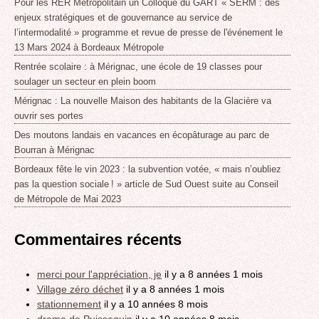
Pour les RER Metropolitain un Colloque du GART « SERM : des
enjeux stratégiques et de gouvernance au service de
l’intermodalité » programme et revue de presse de l'événement le
13 Mars 2024 à Bordeaux Métropole
Rentrée scolaire : à Mérignac, une école de 19 classes pour
soulager un secteur en plein boom
Mérignac : La nouvelle Maison des habitants de la Glacière va
ouvrir ses portes
Des moutons landais en vacances en écopâturage au parc de
Bourran à Mérignac
Bordeaux fête le vin 2023 : la subvention votée, « mais n’oubliez
pas la question sociale ! » article de Sud Ouest suite au Conseil
de Métropole de Mai 2023
Commentaires récents
merci pour l'appréciation, je
il y a 8 années 1 mois
Village zéro déchet
il y a 8 années 1 mois
stationnement
il y a 10 années 8 mois
drame de Puisseguin
il y a 10 années 8 mois