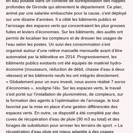
en eau potable dans un contexte de surexploitation des nappes
profondes de Gironde qui alimentent le département. Ce plan,
animé par une salariée embauchée pour la cause, s’est déployé
sur une dizaine d’années. Il a ciblé les bâtiments publics et
l’arrosage des espaces verts qui concentraient les plus grosses
fuites et leviers d’économies. Sur les bâtiments, des audits ont
permis de localiser les compteurs et de dresser les usages de
l’eau selon les postes. Un suivi des consommation s’est
organisé autour d’une relève manuelle mensuelle avant d’être
automatisé par la télèrelève en 2014. Progressivement, les
bâtiments publics existants ont été équipés de matériel hydro-
économe (mousseurs, réduction de débit, chasse d’eau à deux
vitesses) et les bâtiments neufs les ont intégrés directement.
« Globalement pour un euro investi, nous avons réalisé 7 euros
d’économies », souligne l’élu. Sur les espaces verts, le travail
s’est porté sur l’installation de pluviomètres, de compteurs, sur
la formation des agents à l’optimisation de l’arrosage, le tout
favorisé par la mise en place d’une gestion différenciée des
espaces verts. En outre, ce dispositif a été complété par des
cuves de récupération d’eau de pluie (90 m3 au total) et des
forages de substitution pour arroser les terrains de sport. « La
récupération d’eau pluie est mieux adaptée à des usages