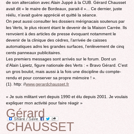
de son altercation avec Alain Juppé à la CUB. Gérard Chausset
avait dit « le maire de Bordeaux, parait-il »... Ce dernier, juste
réélu, n’avait guère apprécié et quitté la séance.
On peut aussi consulter les dossiers mérignacais soutenus par
les Verts, le plus récent étant le devenir de la Maison Carrée. Ils
renvoient à des articles de presse évoquant notamment le
devenir de la clinique des cèdres, l’arrivée de caisses
automatiques adns les grandes surfaces, l’enlèvement de cinq
cents panneaux publicitaires.
Les premiers messages sont arrivés sur le forum. Dont un
d’Alain Lipietz, figure nationale des Verts : « Bravo Gérard. C’est
un gros boulot, mais aussi à la fois une discipline du compte-
rendu et pour conserver sa propre mémoire ! ».
(1). http: //
www.gerardchausset.fr
« Je suis militant vert depuis 1990 et élu depuis 2001. Je voulais
expliquer mon activité pour faire réagir »
Gérard
CHAUSSET
Back
to