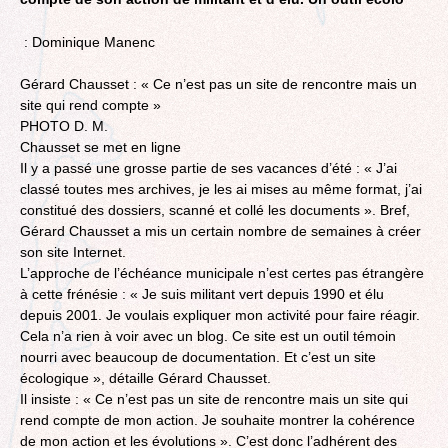
: Dominique Manenc
Gérard Chausset : « Ce n’est pas un site de rencontre mais un
site qui rend compte »
PHOTO D. M.
Chausset se met en ligne
Il y a passé une grosse partie de ses vacances d’été : « J’ai
classé toutes mes archives, je les ai mises au même format, j’ai
constitué des dossiers, scanné et collé les documents ». Bref,
Gérard Chausset a mis un certain nombre de semaines à créer
son site Internet.
L’approche de l’échéance municipale n’est certes pas étrangère
à cette frénésie : « Je suis militant vert depuis 1990 et élu
depuis 2001. Je voulais expliquer mon activité pour faire réagir.
Cela n’a rien à voir avec un blog. Ce site est un outil témoin
nourri avec beaucoup de documentation. Et c’est un site
écologique », détaille Gérard Chausset.
Il insiste : « Ce n’est pas un site de rencontre mais un site qui
rend compte de mon action. Je souhaite montrer la cohérence
de mon action et les évolutions ». C’est donc l’adhérent des