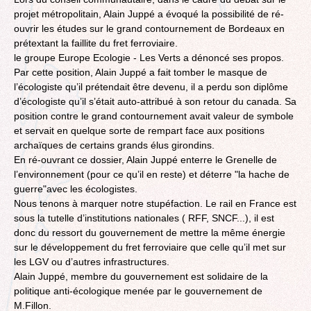
projet métropolitain, Alain Juppé a évoqué la possibilité de ré-
ouvrir les études sur le grand contournement de Bordeaux en
prétextant la faillite du fret ferroviaire.
le groupe Europe Ecologie - Les Verts a dénoncé ses propos.
Par cette position, Alain Juppé a fait tomber le masque de
l’écologiste qu’il prétendait être devenu, il a perdu son diplôme
d’écologiste qu’il s’était auto-attribué à son retour du canada. Sa
position contre le grand contournement avait valeur de symbole
et servait en quelque sorte de rempart face aux positions
archaïques de certains grands élus girondins.
En ré-ouvrant ce dossier, Alain Juppé enterre le Grenelle de
l’environnement (pour ce qu’il en reste) et déterre "la hache de
guerre"avec les écologistes.
Nous tenons à marquer notre stupéfaction. Le rail en France est
sous la tutelle d’institutions nationales ( RFF, SNCF...), il est
donc du ressort du gouvernement de mettre la même énergie
sur le développement du fret ferroviaire que celle qu’il met sur
les LGV ou d’autres infrastructures.
Alain Juppé, membre du gouvernement est solidaire de la
politique anti-écologique menée par le gouvernement de
M.Fillon.