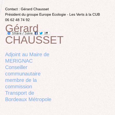
Contact : Gérard Chausset
Président du groupe Europe Ecologie - Les Verts à la CUB
06 62 48 74 92
Gérard
CHAUSSET
Back
to
top
Adjoint au Maire de
MERIGNAC
Conseiller
communautaire
membre de la
commission
Transport de
Bordeaux Métropole