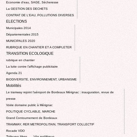
Economie d’eau, SAGE, Sécheresse
La GESTION DES DECHETS
CONTRAT DE L'EAU, POLLUTIONS DIVERSES
ELECTIONS
Municipales 2014
Départementales 2015
MUNICIPALES 2020
RUBRIQUE EN CHANTIER ET A COMPLETER
TRANSITION ECOLOGIQUE
rubrique en chantier
La lutte contre l’affichage publicitaire
Agenda 21
BIODIVERSITE, ENVIRONNEMENT, URBANISME
Mobilités
Le tramway rejoint l'aéroport de Bordeaux Mérignac : inauguration, revue de
presse
Voirie domaine public à Mérignac
POLITIQUE CYCLABLE, MARCHE
Grand Contournement de Bordeaux
TRAMWAY, RER METROPOLITAIN, TRANSPORT COLLECTIF
Rocade VDO
Tribune libre
Vie politique