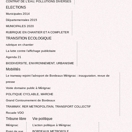
CONTRAT DE L'EAU, POLLUTIONS DIVERSES
ELECTIONS
Municipales 2014
Départementales 2015
MUNICIPALES 2020
RUBRIQUE EN CHANTIER ET A COMPLETER
TRANSITION ECOLOGIQUE
rubrique en chantier
La lutte contre l’affichage publicitaire
Agenda 21
BIODIVERSITE, ENVIRONNEMENT, URBANISME
Mobilités
Le tramway rejoint l'aéroport de Bordeaux Mérignac : inauguration, revue de
presse
Voirie domaine public à Mérignac
POLITIQUE CYCLABLE, MARCHE
Grand Contournement de Bordeaux
TRAMWAY, RER METROPOLITAIN, TRANSPORT COLLECTIF
Rocade VDO
Tribune libre
Vie politique
Mérignac
L’action politique à Mérignac
Point de vue
BORDEAUX METROPOLE