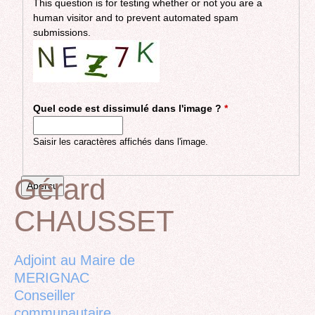
This question is for testing whether or not you are a
human visitor and to prevent automated spam
submissions.
Quel code est dissimulé dans l'image ?
*
Saisir les caractères affichés dans l'image.
Gérard
CHAUSSET
Back
to
top
Adjoint au Maire de
MERIGNAC
Conseiller
communautaire