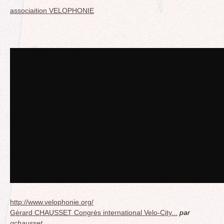
associaition VELOPHONIE
http://www.velophonie.org/
Gérard CHAUSSET Congrès international Velo-City...
par
gchausset