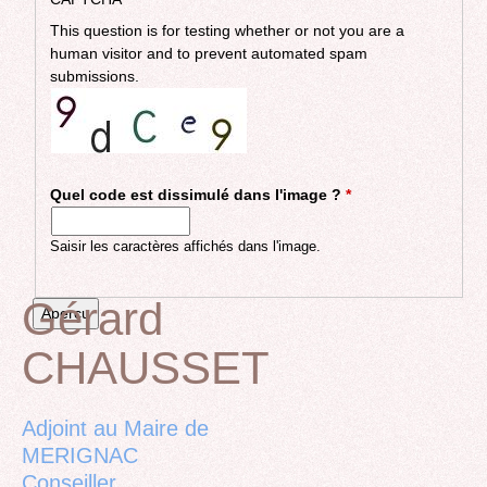
This question is for testing whether or not you are a
human visitor and to prevent automated spam
submissions.
Quel code est dissimulé dans l'image ?
*
Saisir les caractères affichés dans l'image.
Gérard
CHAUSSET
Back
to
top
Adjoint au Maire de
MERIGNAC
Conseiller