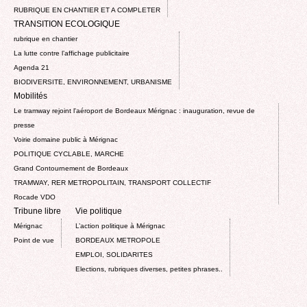
RUBRIQUE EN CHANTIER ET A COMPLETER
TRANSITION ECOLOGIQUE
rubrique en chantier
La lutte contre l’affichage publicitaire
Agenda 21
BIODIVERSITE, ENVIRONNEMENT, URBANISME
Mobilités
Le tramway rejoint l'aéroport de Bordeaux Mérignac : inauguration, revue de
presse
Voirie domaine public à Mérignac
POLITIQUE CYCLABLE, MARCHE
Grand Contournement de Bordeaux
TRAMWAY, RER METROPOLITAIN, TRANSPORT COLLECTIF
Rocade VDO
Tribune libre
Vie politique
Mérignac
L’action politique à Mérignac
Point de vue
BORDEAUX METROPOLE
EMPLOI, SOLIDARITES
Elections, rubriques diverses, petites phrases..